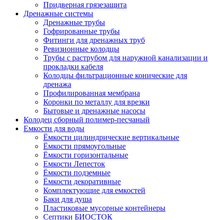
Придверная грязезащита
Дренажные системы
Дренажные трубы
Гофрированные трубы
Фитинги для дренажных труб
Ревизионные колодцы
Трубы с раструбом для наружной канализации и
прокладки кабеля
Колодцы фильтрационные конические для
дренажа
Профилированная мембрана
Коронки по металлу для врезки
Бытовые и дренажные насосы
Колодец сборный полимер-песчаный
Емкости для воды
Ёмкости цилиндрические вертикальные
Ёмкости прямоугольные
Ёмкости горизонтальные
Емкости Лепесток
Ёмкости подземные
Ёмкости декоративные
Комплектующие для емкостей
Баки для душа
Пластиковые мусорные контейнеры
Септики БИОСТОК