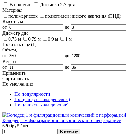
В наличии
Доставка 2-3 дня
Материал
полимерпесок
полиэтилен низкого давления (ПНД)
Высота, м
от
до
Диаметр дна
0,73 м
0,79 м
0,9 м
1 м
Показать еще (1)
Объем, л
от
до
Вес, кг
от
до
Применить
Сортировать:
По умолчанию
По популярности
По цене (сначала дешевые)
По цене (сначала дорогие)
Колодец 1 м фильтрационный конический с перфорацией
6200
руб / шт.