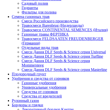
Садовый полив
Гидранты
Фильтры для полива
Семена газонных трав
Смеси Российского производства
Травосмеси Barenbrug (Нидерланды)
Травосмеси CONTINENTAL SEMENCES (Италия)
Газонные травы ФЕРТИКА
Травосмеси FELDSAATEN FREUDENBERGER
(Германия)
Отдельные виды трав
Смеси Дания DLF Seeds & Sciеnce серия Universal
Смеси Дания DLF Seeds & Sciеnce серия Turfline
Смеси Дания DLF Seeds & Sciеnce серия
Mommersteeg
Смеси Дания DLF Seeds & Sciеnce серия Masterline
Плодородный грунт
Удобрения и средства от сорняков
Газонные удобрения
Универсальные удобрения
Средства от сорняков
Средства от вредителей
Рулонный газон
Бордюры и грядки
Декоративный бордюр Кантри