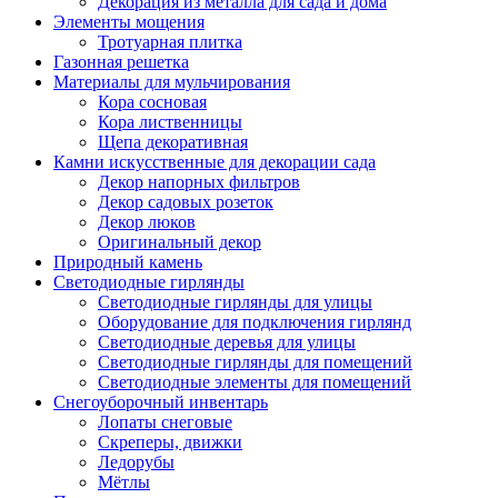
Декорация из металла для сада и дома
Элементы мощения
Тротуарная плитка
Газонная решетка
Материалы для мульчирования
Кора сосновая
Кора лиственницы
Щепа декоративная
Камни искусственные для декорации сада
Декор напорных фильтров
Декор садовых розеток
Декор люков
Оригинальный декор
Природный камень
Светодиодные гирлянды
Светодиодные гирлянды для улицы
Оборудование для подключения гирлянд
Светодиодные деревья для улицы
Светодиодные гирлянды для помещений
Светодиодные элементы для помещений
Снегоуборочный инвентарь
Лопаты снеговые
Скреперы, движки
Ледорубы
Мётлы