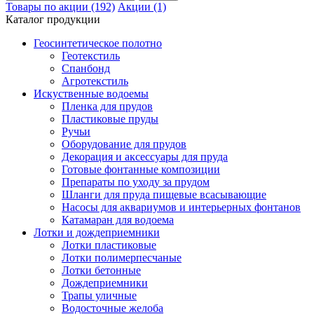
Товары по акции (192)
Акции (1)
Каталог продукции
Геосинтетическое полотно
Геотекстиль
Спанбонд
Агротекстиль
Искуственные водоемы
Пленка для прудов
Пластиковые пруды
Ручьи
Оборудование для прудов
Декорация и аксессуары для пруда
Готовые фонтанные композиции
Препараты по уходу за прудом
Шланги для пруда пищевые всасывающие
Насосы для аквариумов и интерьерных фонтанов
Катамаран для водоема
Лотки и дождеприемники
Лотки пластиковые
Лотки полимерпесчаные
Лотки бетонные
Дождеприемники
Трапы уличные
Водосточные желоба