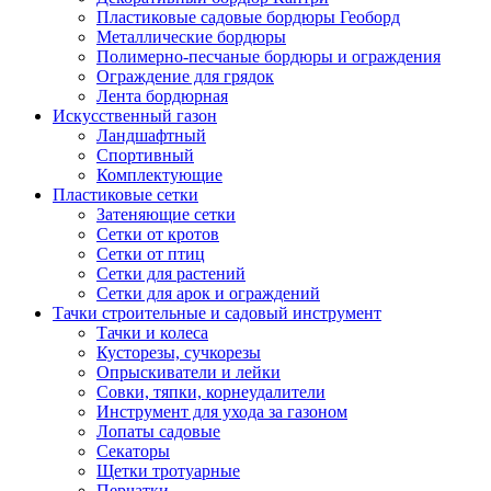
Пластиковые садовые бордюры Геоборд
Металлические бордюры
Полимерно-песчаные бордюры и ограждения
Ограждение для грядок
Лента бордюрная
Искусственный газон
Ландшафтный
Спортивный
Комплектующие
Пластиковые сетки
Затеняющие сетки
Сетки от кротов
Сетки от птиц
Сетки для растений
Сетки для арок и ограждений
Тачки строительные и садовый инструмент
Тачки и колеса
Кусторезы, сучкорезы
Опрыскиватели и лейки
Совки, тяпки, корнеудалители
Инструмент для ухода за газоном
Лопаты садовые
Секаторы
Щетки тротуарные
Перчатки