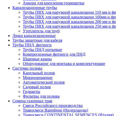
Анкера для крепления георешетки
Канализационные трубы
Трубы ПВХ для наружной канализации 110 мм и ф
Трубы ПВХ для наружной канализации 160мм и фи
Трубы ПВХ для наружной канализации 200 мм и ф
Трубы ПВХ для наружной канализации 250 мм и ф
Утеплитель для труб
Люки канализационные
Трубы защитные для кабеля
Трубы ПНД, фитинги
Трубы ПНД питьевые
Компресионные фитинги для ПНД
Шаровые краны
Оборудование для монтажа и комплектующие
Системы полива
Капельный полив
Микроорошение
Автоматический полив
Садовый полив
Гидранты
Фильтры для полива
Семена газонных трав
Смеси Российского производства
Травосмеси Barenbrug (Нидерланды)
Травосмеси CONTINENTAL SEMENCES (Италия)