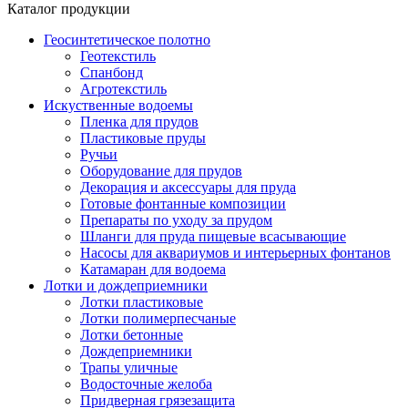
Каталог продукции
Геосинтетическое полотно
Геотекстиль
Спанбонд
Агротекстиль
Искуственные водоемы
Пленка для прудов
Пластиковые пруды
Ручьи
Оборудование для прудов
Декорация и аксессуары для пруда
Готовые фонтанные композиции
Препараты по уходу за прудом
Шланги для пруда пищевые всасывающие
Насосы для аквариумов и интерьерных фонтанов
Катамаран для водоема
Лотки и дождеприемники
Лотки пластиковые
Лотки полимерпесчаные
Лотки бетонные
Дождеприемники
Трапы уличные
Водосточные желоба
Придверная грязезащита