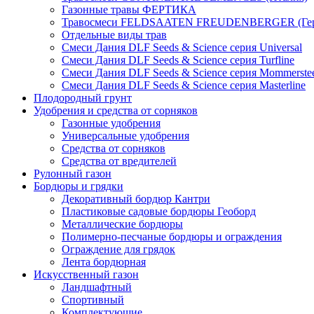
Газонные травы ФЕРТИКА
Травосмеси FELDSAATEN FREUDENBERGER (Гер
Отдельные виды трав
Смеси Дания DLF Seeds & Sciеnce серия Universal
Смеси Дания DLF Seeds & Sciеnce серия Turfline
Смеси Дания DLF Seeds & Sciеnce серия Mommerste
Смеси Дания DLF Seeds & Sciеnce серия Masterline
Плодородный грунт
Удобрения и средства от сорняков
Газонные удобрения
Универсальные удобрения
Средства от сорняков
Средства от вредителей
Рулонный газон
Бордюры и грядки
Декоративный бордюр Кантри
Пластиковые садовые бордюры Геоборд
Металлические бордюры
Полимерно-песчаные бордюры и ограждения
Ограждение для грядок
Лента бордюрная
Искусственный газон
Ландшафтный
Спортивный
Комплектующие