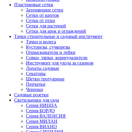
Пластиковые сетки
Затеняющие сетки
Сетки от кротов
Сетки от птиц
Сетки для растений
Сетки для арок и ограждений
Тачки строительные и садовый инструмент
Тачки и колеса
Кусторезы, сучкорезы
Опрыскиватели и лейки
Совки, тяпки, корнеудалители
Инструмент для ухода за газоном
Лопаты садовые
Секаторы
Щетки тротуарные
Перчатки
Черенки
Садовые розетки
Светильники для сада
Серия НИЦЦА
Серия БОРДО
Серия ВАЛЕНСИЯ
Серия МИЛАН
Серия ВИАНО
Серия СИЦИЛИЯ