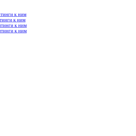
итинги к ним
тинги к ним
итинги к ним
итинги к ним