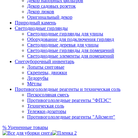
Декор напорных фильтров
Декор садовых розеток
Декор люков
Оригинальный декор
Природный камень
Светодиодные гирлянды
Светодиодные гирлянды для улицы
Оборудование для подключения гирлянд
Светодиодные деревья для улицы
Светодиодные гирлянды для помещений
Светодиодные элементы для помещений
Снегоуборочный инвентарь
Лопаты снеговые
Скреперы, движки
Ледорубы
Мётлы
Противогололедные реагенты и техническая соль
Пескосоляная смесь
Противогололедные реагенты "ФПЭС"
Техническая соль
Тележки-дозаторы
Противогололедные реагенты "Айсмелт"
%
Уцененные товары