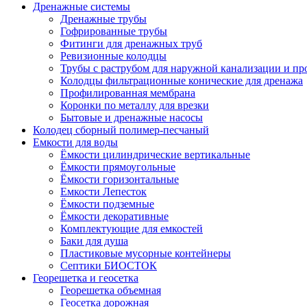
Дренажные системы
Дренажные трубы
Гофрированные трубы
Фитинги для дренажных труб
Ревизионные колодцы
Трубы с раструбом для наружной канализации и пр
Колодцы фильтрационные конические для дренажа
Профилированная мембрана
Коронки по металлу для врезки
Бытовые и дренажные насосы
Колодец сборный полимер-песчаный
Емкости для воды
Ёмкости цилиндрические вертикальные
Ёмкости прямоугольные
Ёмкости горизонтальные
Емкости Лепесток
Ёмкости подземные
Ёмкости декоративные
Комплектующие для емкостей
Баки для душа
Пластиковые мусорные контейнеры
Септики БИОСТОК
Георешетка и геосетка
Георешетка объемная
Геосетка дорожная