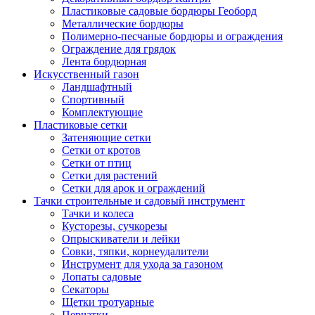
Пластиковые садовые бордюры Геоборд
Металлические бордюры
Полимерно-песчаные бордюры и ограждения
Ограждение для грядок
Лента бордюрная
Искусственный газон
Ландшафтный
Спортивный
Комплектующие
Пластиковые сетки
Затеняющие сетки
Сетки от кротов
Сетки от птиц
Сетки для растений
Сетки для арок и ограждений
Тачки строительные и садовый инструмент
Тачки и колеса
Кусторезы, сучкорезы
Опрыскиватели и лейки
Совки, тяпки, корнеудалители
Инструмент для ухода за газоном
Лопаты садовые
Секаторы
Щетки тротуарные
Перчатки