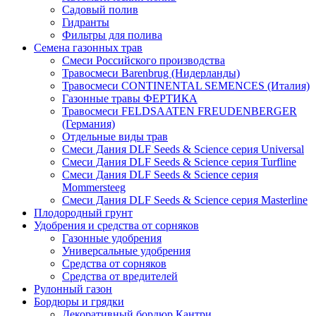
Садовый полив
Гидранты
Фильтры для полива
Семена газонных трав
Смеси Российского производства
Травосмеси Barenbrug (Нидерланды)
Травосмеси CONTINENTAL SEMENCES (Италия)
Газонные травы ФЕРТИКА
Травосмеси FELDSAATEN FREUDENBERGER
(Германия)
Отдельные виды трав
Смеси Дания DLF Seeds & Sciеnce серия Universal
Смеси Дания DLF Seeds & Sciеnce серия Turfline
Смеси Дания DLF Seeds & Sciеnce серия
Mommersteeg
Смеси Дания DLF Seeds & Sciеnce серия Masterline
Плодородный грунт
Удобрения и средства от сорняков
Газонные удобрения
Универсальные удобрения
Средства от сорняков
Средства от вредителей
Рулонный газон
Бордюры и грядки
Декоративный бордюр Кантри