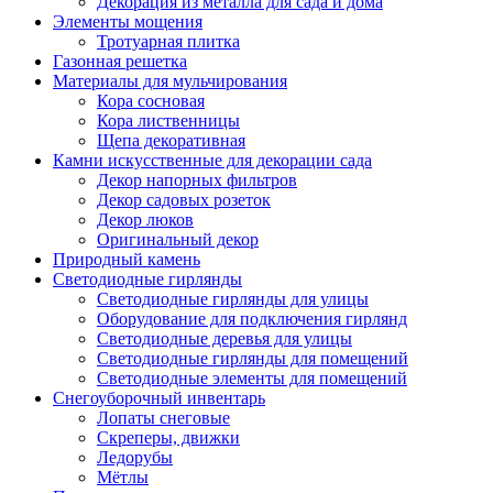
Декорация из металла для сада и дома
Элементы мощения
Тротуарная плитка
Газонная решетка
Материалы для мульчирования
Кора сосновая
Кора лиственницы
Щепа декоративная
Камни искусственные для декорации сада
Декор напорных фильтров
Декор садовых розеток
Декор люков
Оригинальный декор
Природный камень
Светодиодные гирлянды
Светодиодные гирлянды для улицы
Оборудование для подключения гирлянд
Светодиодные деревья для улицы
Светодиодные гирлянды для помещений
Светодиодные элементы для помещений
Снегоуборочный инвентарь
Лопаты снеговые
Скреперы, движки
Ледорубы
Мётлы