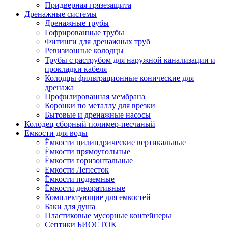
Придверная грязезащита
Дренажные системы
Дренажные трубы
Гофрированные трубы
Фитинги для дренажных труб
Ревизионные колодцы
Трубы с раструбом для наружной канализации и
прокладки кабеля
Колодцы фильтрационные конические для
дренажа
Профилированная мембрана
Коронки по металлу для врезки
Бытовые и дренажные насосы
Колодец сборный полимер-песчаный
Емкости для воды
Ёмкости цилиндрические вертикальные
Ёмкости прямоугольные
Ёмкости горизонтальные
Емкости Лепесток
Ёмкости подземные
Ёмкости декоративные
Комплектующие для емкостей
Баки для душа
Пластиковые мусорные контейнеры
Септики БИОСТОК