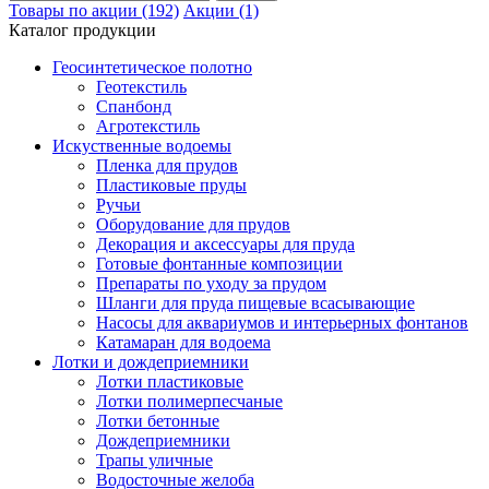
Товары по акции (192)
Акции (1)
Каталог продукции
Геосинтетическое полотно
Геотекстиль
Спанбонд
Агротекстиль
Искуственные водоемы
Пленка для прудов
Пластиковые пруды
Ручьи
Оборудование для прудов
Декорация и аксессуары для пруда
Готовые фонтанные композиции
Препараты по уходу за прудом
Шланги для пруда пищевые всасывающие
Насосы для аквариумов и интерьерных фонтанов
Катамаран для водоема
Лотки и дождеприемники
Лотки пластиковые
Лотки полимерпесчаные
Лотки бетонные
Дождеприемники
Трапы уличные
Водосточные желоба