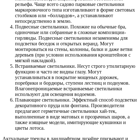
рельефа. Чаще всего садово парковые светильники
маркировочного типа изготавливают в форме световых
столбиков или «боллардов», а устанавливают
непосредственно в землю.
Подвесные светильники. Похожие на обычные бра,
одиночные или собранные в сложные композиции-
гирлянды. Подвесные светильники незаменимы для
подсветки беседок и открытых веранд. Могут
монтироваться на стены, колонны, балки и даже ветви
деревьев (при условии использования кронштейнов с
мягкой накладкой).
Встраиваемые светильники. Несут строго утилитарную
функцию и часто не видны глазу. Могут
устанавливаться в покрытие мощеных дорожек,
поребрики и бордюры, ступени лестниц и подиумов.
Влагонепроницаемые встраиваемые светильники
используют для освещения водоемов.
Плавающие светильники. Эффектный способ подсветки
декоративного пруда или фонтана. Производители
предлагают герметичные светильники хай-тек,
выполненные в виде матовых и прозрачных шаров, а
также изящные модели, имитирующие кувшинки и
цветы лотоса.
Актуальные тренды в ландшафтном дизайне призывают и