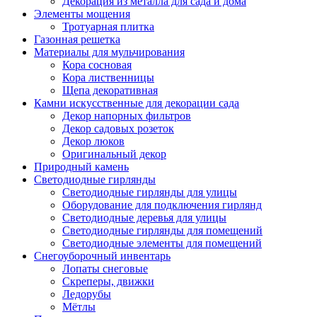
Декорация из металла для сада и дома
Элементы мощения
Тротуарная плитка
Газонная решетка
Материалы для мульчирования
Кора сосновая
Кора лиственницы
Щепа декоративная
Камни искусственные для декорации сада
Декор напорных фильтров
Декор садовых розеток
Декор люков
Оригинальный декор
Природный камень
Светодиодные гирлянды
Светодиодные гирлянды для улицы
Оборудование для подключения гирлянд
Светодиодные деревья для улицы
Светодиодные гирлянды для помещений
Светодиодные элементы для помещений
Снегоуборочный инвентарь
Лопаты снеговые
Скреперы, движки
Ледорубы
Мётлы