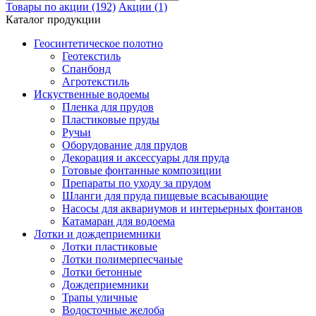
Товары по акции (192)
Акции (1)
Каталог продукции
Геосинтетическое полотно
Геотекстиль
Спанбонд
Агротекстиль
Искуственные водоемы
Пленка для прудов
Пластиковые пруды
Ручьи
Оборудование для прудов
Декорация и аксессуары для пруда
Готовые фонтанные композиции
Препараты по уходу за прудом
Шланги для пруда пищевые всасывающие
Насосы для аквариумов и интерьерных фонтанов
Катамаран для водоема
Лотки и дождеприемники
Лотки пластиковые
Лотки полимерпесчаные
Лотки бетонные
Дождеприемники
Трапы уличные
Водосточные желоба