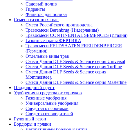
Садовый полив
Гидранты
Фильтры для полива
Семена газонных трав
Смеси Российского производства
Травосмеси Barenbrug (Нидерланды)
Травосмеси CONTINENTAL SEMENCES (Италия)
Газонные травы ФЕРТИКА
Травосмеси FELDSAATEN FREUDENBERGER
(Германия)
Отдельные виды трав
Смеси Дания DLF Seeds & Sciеnce серия Universal
Смеси Дания DLF Seeds & Sciеnce серия Turfline
Смеси Дания DLF Seeds & Sciеnce серия
Mommersteeg
Смеси Дания DLF Seeds & Sciеnce серия Masterline
Плодородный грунт
Удобрения и средства от сорняков
Газонные удобрения
Универсальные удобрения
Средства от сорняков
Средства от вредителей
Рулонный газон
Бордюры и грядки
Декоративный бордюр Кантри