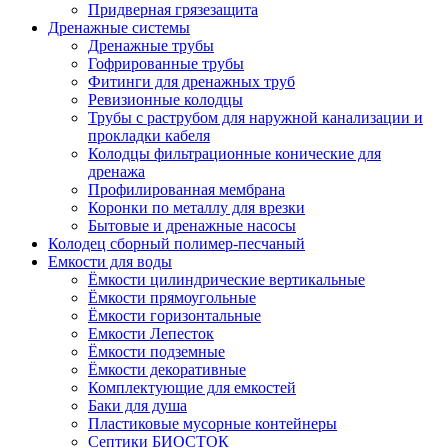
Придверная грязезащита
Дренажные системы
Дренажные трубы
Гофрированные трубы
Фитинги для дренажных труб
Ревизионные колодцы
Трубы с раструбом для наружной канализации и
прокладки кабеля
Колодцы фильтрационные конические для
дренажа
Профилированная мембрана
Коронки по металлу для врезки
Бытовые и дренажные насосы
Колодец сборный полимер-песчаный
Емкости для воды
Ёмкости цилиндрические вертикальные
Ёмкости прямоугольные
Ёмкости горизонтальные
Емкости Лепесток
Ёмкости подземные
Ёмкости декоративные
Комплектующие для емкостей
Баки для душа
Пластиковые мусорные контейнеры
Септики БИОСТОК