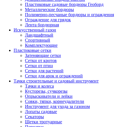
Пластиковые садовые бордюры Геоборд
Металлические бордюры
Полимерно-песчаные бордюры и ограждения
Ограждение для грядок
Лента бордюрная
Искусственный газон
Ландшафтный
Спортивный
Комплектующие
Пластиковые сетки
Затеняющие сетки
Сетки от кротов
Сетки от птиц
Сетки для растений
Сетки для арок и ограждений
Тачки строительные и садовый инструмент
Тачки и колеса
Кусторезы, сучкорезы
Опрыскиватели и лейки
Совки, тяпки, корнеудалители
Инструмент для ухода за газоном
Лопаты садовые
Секаторы
Щетки тротуарные
Перчатки