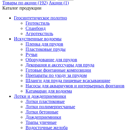
Товары по акции (192)
Акции (1)
Каталог продукции
Геосинтетическое полотно
Геотекстиль
Спанбонд
Агротекстиль
Искуственные водоемы
Пленка для прудов
Пластиковые пруды
Ручьи
Оборудование для прудов
Декорация и аксессуары для пруда
Готовые фонтанные композиции
Препараты по уходу за прудом
Шланги для пруда пищевые всасывающие
Насосы для аквариумов и интерьерных фонтанов
Катамаран для водоема
Лотки и дождеприемники
Лотки пластиковые
Лотки полимерпесчаные
Лотки бетонные
Дождеприемники
Трапы уличные
Водосточные желоба