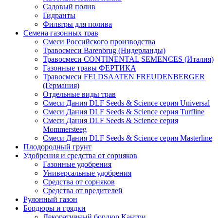
Садовый полив
Гидранты
Фильтры для полива
Семена газонных трав
Смеси Российского производства
Травосмеси Barenbrug (Нидерланды)
Травосмеси CONTINENTAL SEMENCES (Италия)
Газонные травы ФЕРТИКА
Травосмеси FELDSAATEN FREUDENBERGER
(Германия)
Отдельные виды трав
Смеси Дания DLF Seeds & Sciеnce серия Universal
Смеси Дания DLF Seeds & Sciеnce серия Turfline
Смеси Дания DLF Seeds & Sciеnce серия
Mommersteeg
Смеси Дания DLF Seeds & Sciеnce серия Masterline
Плодородный грунт
Удобрения и средства от сорняков
Газонные удобрения
Универсальные удобрения
Средства от сорняков
Средства от вредителей
Рулонный газон
Бордюры и грядки
Декоративный бордюр Кантри