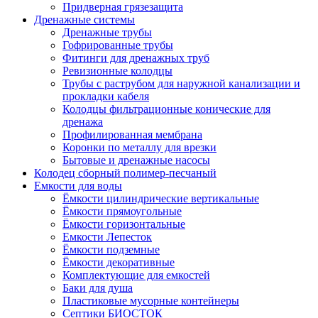
Придверная грязезащита
Дренажные системы
Дренажные трубы
Гофрированные трубы
Фитинги для дренажных труб
Ревизионные колодцы
Трубы с раструбом для наружной канализации и
прокладки кабеля
Колодцы фильтрационные конические для
дренажа
Профилированная мембрана
Коронки по металлу для врезки
Бытовые и дренажные насосы
Колодец сборный полимер-песчаный
Емкости для воды
Ёмкости цилиндрические вертикальные
Ёмкости прямоугольные
Ёмкости горизонтальные
Емкости Лепесток
Ёмкости подземные
Ёмкости декоративные
Комплектующие для емкостей
Баки для душа
Пластиковые мусорные контейнеры
Септики БИОСТОК