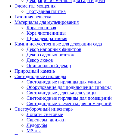
Декорация из металла для сада и дома
Элементы мощения
Тротуарная плитка
Газонная решетка
Материалы для мульчирования
Кора сосновая
Кора лиственницы
Щепа декоративная
Камни искусственные для декорации сада
Декор напорных фильтров
Декор садовых розеток
Декор люков
Оригинальный декор
Природный камень
Светодиодные гирлянды
Светодиодные гирлянды для улицы
Оборудование для подключения гирлянд
Светодиодные деревья для улицы
Светодиодные гирлянды для помещений
Светодиодные элементы для помещений
Снегоуборочный инвентарь
Лопаты снеговые
Скреперы, движки
Ледорубы
Мётлы