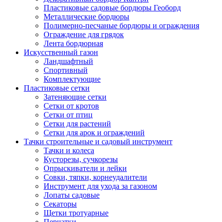
Пластиковые садовые бордюры Геоборд
Металлические бордюры
Полимерно-песчаные бордюры и ограждения
Ограждение для грядок
Лента бордюрная
Искусственный газон
Ландшафтный
Спортивный
Комплектующие
Пластиковые сетки
Затеняющие сетки
Сетки от кротов
Сетки от птиц
Сетки для растений
Сетки для арок и ограждений
Тачки строительные и садовый инструмент
Тачки и колеса
Кусторезы, сучкорезы
Опрыскиватели и лейки
Совки, тяпки, корнеудалители
Инструмент для ухода за газоном
Лопаты садовые
Секаторы
Щетки тротуарные
Перчатки