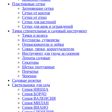
Пластиковые сетки
Затеняющие сетки
Сетки от кротов
Сетки от птиц
Сетки для растений
Сетки для арок и ограждений
Тачки строительные и садовый инструмент
Тачки и колеса
Кусторезы, сучкорезы
Опрыскиватели и лейки
Совки, тяпки, корнеудалители
Инструмент для ухода за газоном
Лопаты садовые
Секаторы
Щетки тротуарные
Перчатки
Черенки
Садовые розетки
Светильники для сада
Серия НИЦЦА
Серия БОРДО
Серия ВАЛЕНСИЯ
Серия МИЛАН
Серия ВИАНО
Серия СИЦИЛИЯ