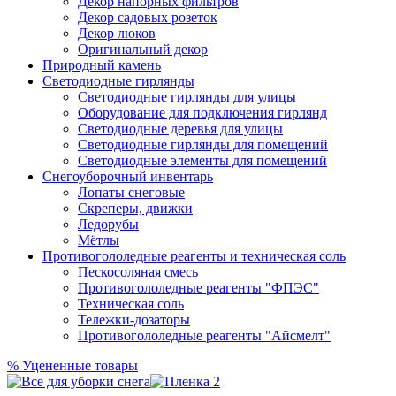
Декор напорных фильтров
Декор садовых розеток
Декор люков
Оригинальный декор
Природный камень
Светодиодные гирлянды
Светодиодные гирлянды для улицы
Оборудование для подключения гирлянд
Светодиодные деревья для улицы
Светодиодные гирлянды для помещений
Светодиодные элементы для помещений
Снегоуборочный инвентарь
Лопаты снеговые
Скреперы, движки
Ледорубы
Мётлы
Противогололедные реагенты и техническая соль
Пескосоляная смесь
Противогололедные реагенты "ФПЭС"
Техническая соль
Тележки-дозаторы
Противогололедные реагенты "Айсмелт"
%
Уцененные товары