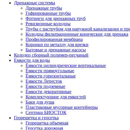
Дренажные системы
Дренажные трубы
Гофрированные трубы
Фитинги для дренажных труб
Ревизионные колодцы
Трубы с раструбом для наружной канализации и пр
Колодцы фильтрационные конические для дренажа
Профилированная мембрана
Коронки по металлу для врезки
Бытовые и дренажные насосы
Колодец сборный полимер-песчаный
Емкости для воды
Ёмкости цилиндрические вертикальные
Ёмкости прямоугольные
Ёмкости горизонтальные
Емкости Лепесток
Ёмкости подземные
Ёмкости декоративные
Комплектующие для емкостей
Баки для душа
Пластиковые мусорные контейнеры
Септики БИОСТОК
Георешетка и геосетка
Георешетка объемная
Геосетка дорожная