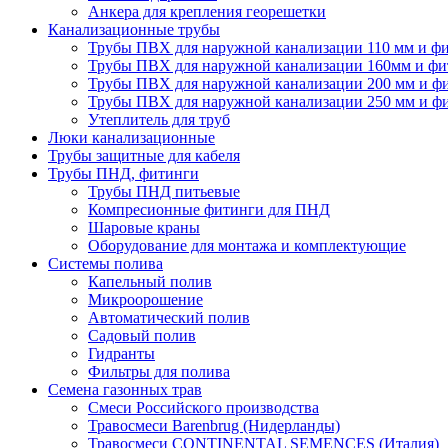
Анкера для крепления георешетки
Канализационные трубы
Трубы ПВХ для наружной канализации 110 мм и ф
Трубы ПВХ для наружной канализации 160мм и фи
Трубы ПВХ для наружной канализации 200 мм и ф
Трубы ПВХ для наружной канализации 250 мм и ф
Утеплитель для труб
Люки канализационные
Трубы защитные для кабеля
Трубы ПНД, фитинги
Трубы ПНД питьевые
Компресионные фитинги для ПНД
Шаровые краны
Оборудование для монтажа и комплектующие
Системы полива
Капельный полив
Микроорошение
Автоматический полив
Садовый полив
Гидранты
Фильтры для полива
Семена газонных трав
Смеси Российского производства
Травосмеси Barenbrug (Нидерланды)
Травосмеси CONTINENTAL SEMENCES (Италия)