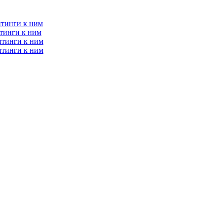
итинги к ним
тинги к ним
итинги к ним
итинги к ним