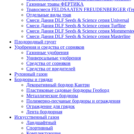
Газонные травы ФЕРТИКА
Травосмеси FELDSAATEN FREUDENBERGER (Гер
Отдельные виды трав
Смеси Дания DLF Seeds & Sciеnce серия Universal
Смеси Дания DLF Seeds & Sciеnce серия Turfline
Смеси Дания DLF Seeds & Sciеnce серия Mommerste
Смеси Дания DLF Seeds & Sciеnce серия Masterline
Плодородный грунт
Удобрения и средства от сорняков
Газонные удобрения
Универсальные удобрения
Средства от сорняков
Средства от вредителей
Рулонный газон
Бордюры и грядки
Декоративный бордюр Кантри
Пластиковые садовые бордюры Геоборд
Металлические бордюры
Полимерно-песчаные бордюры и ограждения
Ограждение для грядок
Лента бордюрная
Искусственный газон
Ландшафтный
Спортивный
Комплектующие