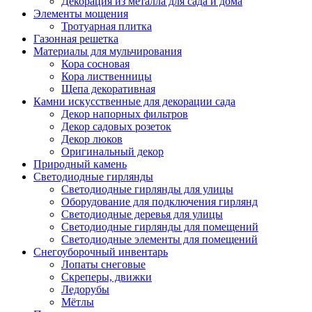
Декорация из металла для сада и дома
Элементы мощения
Тротуарная плитка
Газонная решетка
Материалы для мульчирования
Кора сосновая
Кора лиственницы
Щепа декоративная
Камни искусственные для декорации сада
Декор напорных фильтров
Декор садовых розеток
Декор люков
Оригинальный декор
Природный камень
Светодиодные гирлянды
Светодиодные гирлянды для улицы
Оборудование для подключения гирлянд
Светодиодные деревья для улицы
Светодиодные гирлянды для помещений
Светодиодные элементы для помещений
Снегоуборочный инвентарь
Лопаты снеговые
Скреперы, движки
Ледорубы
Мётлы