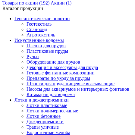
Товары по акции (192)
Акции (1)
Каталог продукции
Геосинтетическое полотно
Геотекстиль
Спанбонд
Агротекстиль
Искуственные водоемы
Пленка для прудов
Пластиковые пруды
Ручьи
Оборудование для прудов
Декорация и аксессуары для пруда
Готовые фонтанные композиции
Препараты по уходу за прудом
Шланги для пруда пищевые всасывающие
Насосы для аквариумов и интерьерных фонтанов
Катамаран для водоема
Лотки и дождеприемники
Лотки пластиковые
Лотки полимерпесчаные
Лотки бетонные
Дождеприемники
Трапы уличные
Водосточные желоба