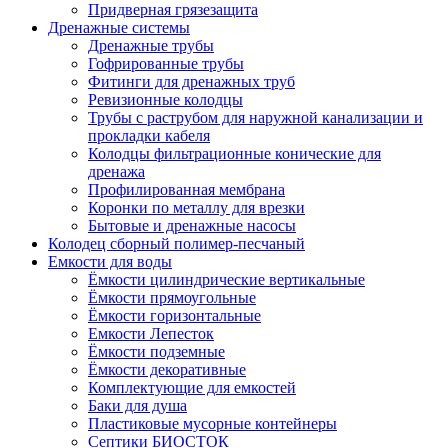
Придверная грязезащита
Дренажные системы
Дренажные трубы
Гофрированные трубы
Фитинги для дренажных труб
Ревизионные колодцы
Трубы с раструбом для наружной канализации и
прокладки кабеля
Колодцы фильтрационные конические для
дренажа
Профилированная мембрана
Коронки по металлу для врезки
Бытовые и дренажные насосы
Колодец сборный полимер-песчаный
Емкости для воды
Ёмкости цилиндрические вертикальные
Ёмкости прямоугольные
Ёмкости горизонтальные
Емкости Лепесток
Ёмкости подземные
Ёмкости декоративные
Комплектующие для емкостей
Баки для душа
Пластиковые мусорные контейнеры
Септики БИОСТОК