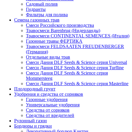
Садовый полив
Гидранты
Фильтры для полива
Семена газонных трав
Смеси Российского производства
Травосмеси Barenbrug (Нидерланды)
Травосмеси CONTINENTAL SEMENCES (Италия)
Газонные травы ФЕРТИКА
Травосмеси FELDSAATEN FREUDENBERGER
(Германия)
Отдельные виды трав
Смеси Дания DLF Seeds & Sciеnce серия Universal
Смеси Дания DLF Seeds & Sciеnce серия Turfline
Смеси Дания DLF Seeds & Sciеnce серия
Mommersteeg
Смеси Дания DLF Seeds & Sciеnce серия Masterline
Плодородный грунт
Удобрения и средства от сорняков
Газонные удобрения
Универсальные удобрения
Средства от сорняков
Средства от вредителей
Рулонный газон
Бордюры и грядки
Декоративный бордюр Кантри