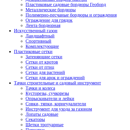
Пластиковые садовые бордюры Геоборд
Металлические бордюры
Полимерно-песчаные бордюры и ограждения
Ограждение для грядок
Лента бордюрная
Искусственный газон
Ландшафтный
Спортивный
Комплектующие
Пластиковые сетки
Затеняющие сетки
Сетки от кротов
Сетки от птиц
Сетки для растений
Сетки для арок и ограждений
Тачки строительные и садовый инструмент
Тачки и колеса
Кусторезы, сучкорезы
Опрыскиватели и лейки
Совки, тяпки, корнеудалители
Инструмент для ухода за газоном
Лопаты садовые
Секаторы
Щетки тротуарные
Перчатки