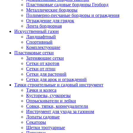
Пластиковые садовые бордюры Геоборд
Металлические бордюры
Полимерно-песчаные бордюры и ограждения
Ограждение для грядок
Лента бордюрная
Искусственный газон
Ландшафтный
Спортивный
Комплектующие
Пластиковые сетки
Затеняющие сетки
Сетки от кротов
Сетки от птиц
Сетки для растений
Сетки для арок и ограждений
Тачки строительные и садовый инструмент
Тачки и колеса
Кусторезы, сучкорезы
Опрыскиватели и лейки
Совки, тяпки, корнеудалители
Инструмент для ухода за газоном
Лопаты садовые
Секаторы
Щетки тротуарные
Перчатки