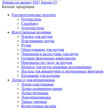
Товары по акции (192)
Акции (1)
Каталог продукции
Геосинтетическое полотно
Геотекстиль
Спанбонд
Агротекстиль
Искуственные водоемы
Пленка для прудов
Пластиковые пруды
Ручьи
Оборудование для прудов
Декорация и аксессуары для пруда
Готовые фонтанные композиции
Препараты по уходу за прудом
Шланги для пруда пищевые всасывающие
Насосы для аквариумов и интерьерных фонтанов
Катамаран для водоема
Лотки и дождеприемники
Лотки пластиковые
Лотки полимерпесчаные
Лотки бетонные
Дождеприемники
Трапы уличные
Водосточные желоба