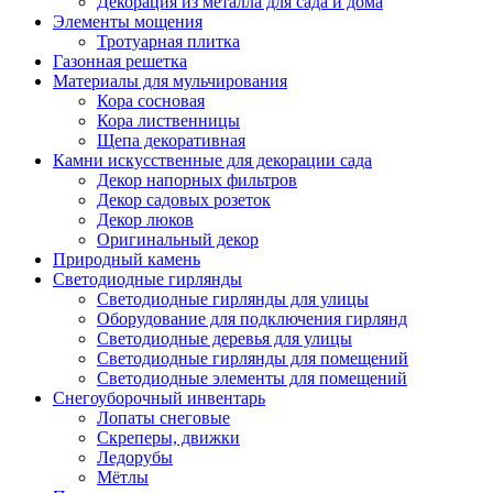
Декорация из металла для сада и дома
Элементы мощения
Тротуарная плитка
Газонная решетка
Материалы для мульчирования
Кора сосновая
Кора лиственницы
Щепа декоративная
Камни искусственные для декорации сада
Декор напорных фильтров
Декор садовых розеток
Декор люков
Оригинальный декор
Природный камень
Светодиодные гирлянды
Светодиодные гирлянды для улицы
Оборудование для подключения гирлянд
Светодиодные деревья для улицы
Светодиодные гирлянды для помещений
Светодиодные элементы для помещений
Снегоуборочный инвентарь
Лопаты снеговые
Скреперы, движки
Ледорубы
Мётлы