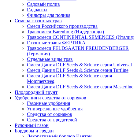
Садовый полив
Гидранты
Фильтры для полива
Семена газонных трав
Смеси Российского производства
Травосмеси Barenbrug (Нидерланды)
Травосмеси CONTINENTAL SEMENCES (Италия)
Газонные травы ФЕРТИКА
Травосмеси FELDSAATEN FREUDENBERGER
(Германия)
Отдельные виды трав
Смеси Дания DLF Seeds & Sciеnce серия Universal
Смеси Дания DLF Seeds & Sciеnce серия Turfline
Смеси Дания DLF Seeds & Sciеnce серия
Mommersteeg
Смеси Дания DLF Seeds & Sciеnce серия Masterline
Плодородный грунт
Удобрения и средства от сорняков
Газонные удобрения
Универсальные удобрения
Средства от сорняков
Средства от вредителей
Рулонный газон
Бордюры и грядки
Декоративный бордюр Кантри