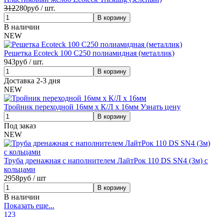
312
280
руб / шт.
В наличии
NEW
Решетка Ecoteck 100 C250 полиамидная (металлик)
943
руб / шт.
Доставка 2-3 дня
NEW
Тройник переходной 16мм х К/Л х 16мм
Узнать цену
Под заказ
NEW
Труба дренажная с наполнителем ЛайтРок 110 DS SN4 (3м) с
кольцами
2958
руб / шт
В наличии
Показать еще...
1
2
3