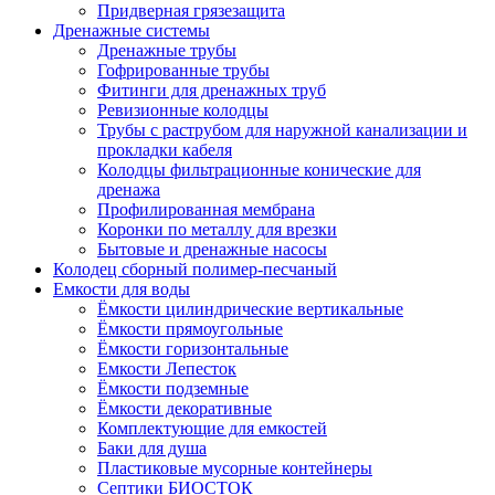
Придверная грязезащита
Дренажные системы
Дренажные трубы
Гофрированные трубы
Фитинги для дренажных труб
Ревизионные колодцы
Трубы с раструбом для наружной канализации и
прокладки кабеля
Колодцы фильтрационные конические для
дренажа
Профилированная мембрана
Коронки по металлу для врезки
Бытовые и дренажные насосы
Колодец сборный полимер-песчаный
Емкости для воды
Ёмкости цилиндрические вертикальные
Ёмкости прямоугольные
Ёмкости горизонтальные
Емкости Лепесток
Ёмкости подземные
Ёмкости декоративные
Комплектующие для емкостей
Баки для душа
Пластиковые мусорные контейнеры
Септики БИОСТОК