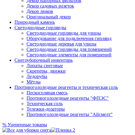
Декор напорных фильтров
Декор садовых розеток
Декор люков
Оригинальный декор
Природный камень
Светодиодные гирлянды
Светодиодные гирлянды для улицы
Оборудование для подключения гирлянд
Светодиодные деревья для улицы
Светодиодные гирлянды для помещений
Светодиодные элементы для помещений
Снегоуборочный инвентарь
Лопаты снеговые
Скреперы, движки
Ледорубы
Мётлы
Противогололедные реагенты и техническая соль
Пескосоляная смесь
Противогололедные реагенты "ФПЭС"
Техническая соль
Тележки-дозаторы
Противогололедные реагенты "Айсмелт"
%
Уцененные товары