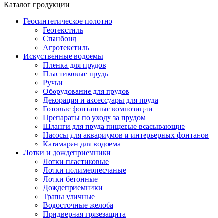
Каталог продукции
Геосинтетическое полотно
Геотекстиль
Спанбонд
Агротекстиль
Искуственные водоемы
Пленка для прудов
Пластиковые пруды
Ручьи
Оборудование для прудов
Декорация и аксессуары для пруда
Готовые фонтанные композиции
Препараты по уходу за прудом
Шланги для пруда пищевые всасывающие
Насосы для аквариумов и интерьерных фонтанов
Катамаран для водоема
Лотки и дождеприемники
Лотки пластиковые
Лотки полимерпесчаные
Лотки бетонные
Дождеприемники
Трапы уличные
Водосточные желоба
Придверная грязезащита