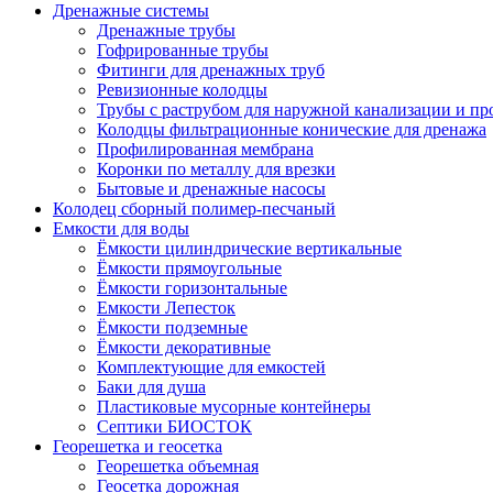
Дренажные системы
Дренажные трубы
Гофрированные трубы
Фитинги для дренажных труб
Ревизионные колодцы
Трубы с раструбом для наружной канализации и пр
Колодцы фильтрационные конические для дренажа
Профилированная мембрана
Коронки по металлу для врезки
Бытовые и дренажные насосы
Колодец сборный полимер-песчаный
Емкости для воды
Ёмкости цилиндрические вертикальные
Ёмкости прямоугольные
Ёмкости горизонтальные
Емкости Лепесток
Ёмкости подземные
Ёмкости декоративные
Комплектующие для емкостей
Баки для душа
Пластиковые мусорные контейнеры
Септики БИОСТОК
Георешетка и геосетка
Георешетка объемная
Геосетка дорожная