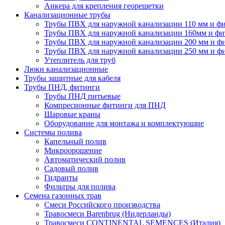
Анкера для крепления георешетки
Канализационные трубы
Трубы ПВХ для наружной канализации 110 мм и ф
Трубы ПВХ для наружной канализации 160мм и фи
Трубы ПВХ для наружной канализации 200 мм и ф
Трубы ПВХ для наружной канализации 250 мм и ф
Утеплитель для труб
Люки канализационные
Трубы защитные для кабеля
Трубы ПНД, фитинги
Трубы ПНД питьевые
Компресионные фитинги для ПНД
Шаровые краны
Оборудование для монтажа и комплектующие
Системы полива
Капельный полив
Микроорошение
Автоматический полив
Садовый полив
Гидранты
Фильтры для полива
Семена газонных трав
Смеси Российского производства
Травосмеси Barenbrug (Нидерланды)
Травосмеси CONTINENTAL SEMENCES (Италия)