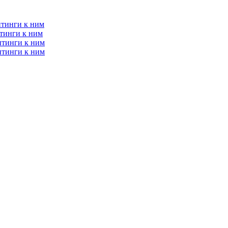
итинги к ним
тинги к ним
итинги к ним
итинги к ним