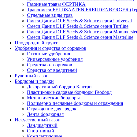
Газонные травы ФЕРТИКА
Травосмеси FELDSAATEN FREUDENBERGER (Гер
Отдельные виды трав
Смеси Дания DLF Seeds & Sciеnce серия Universal
Смеси Дания DLF Seeds & Sciеnce серия Turfline
Смеси Дания DLF Seeds & Sciеnce серия Mommerste
Смеси Дания DLF Seeds & Sciеnce серия Masterline
Плодородный грунт
Удобрения и средства от сорняков
Газонные удобрения
Универсальные удобрения
Средства от сорняков
Средства от вредителей
Рулонный газон
Бордюры и грядки
Декоративный бордюр Кантри
Пластиковые садовые бордюры Геоборд
Металлические бордюры
Полимерно-песчаные бордюры и ограждения
Ограждение для грядок
Лента бордюрная
Искусственный газон
Ландшафтный
Спортивный
Комплектующие