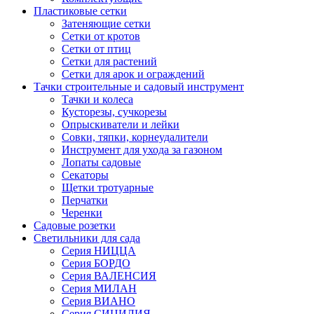
Пластиковые сетки
Затеняющие сетки
Сетки от кротов
Сетки от птиц
Сетки для растений
Сетки для арок и ограждений
Тачки строительные и садовый инструмент
Тачки и колеса
Кусторезы, сучкорезы
Опрыскиватели и лейки
Совки, тяпки, корнеудалители
Инструмент для ухода за газоном
Лопаты садовые
Секаторы
Щетки тротуарные
Перчатки
Черенки
Садовые розетки
Светильники для сада
Серия НИЦЦА
Серия БОРДО
Серия ВАЛЕНСИЯ
Серия МИЛАН
Серия ВИАНО
Серия СИЦИЛИЯ