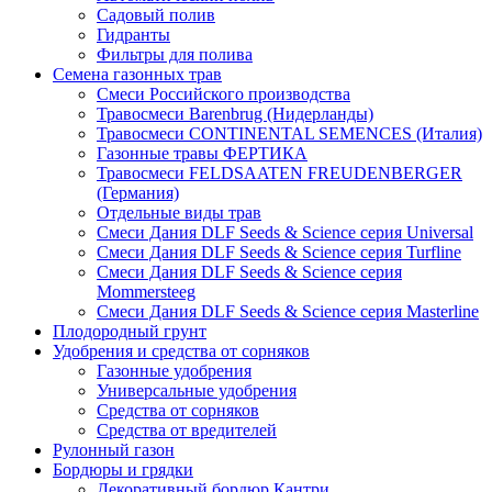
Садовый полив
Гидранты
Фильтры для полива
Семена газонных трав
Смеси Российского производства
Травосмеси Barenbrug (Нидерланды)
Травосмеси CONTINENTAL SEMENCES (Италия)
Газонные травы ФЕРТИКА
Травосмеси FELDSAATEN FREUDENBERGER
(Германия)
Отдельные виды трав
Смеси Дания DLF Seeds & Sciеnce серия Universal
Смеси Дания DLF Seeds & Sciеnce серия Turfline
Смеси Дания DLF Seeds & Sciеnce серия
Mommersteeg
Смеси Дания DLF Seeds & Sciеnce серия Masterline
Плодородный грунт
Удобрения и средства от сорняков
Газонные удобрения
Универсальные удобрения
Средства от сорняков
Средства от вредителей
Рулонный газон
Бордюры и грядки
Декоративный бордюр Кантри