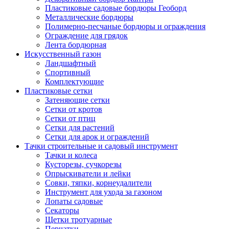
Пластиковые садовые бордюры Геоборд
Металлические бордюры
Полимерно-песчаные бордюры и ограждения
Ограждение для грядок
Лента бордюрная
Искусственный газон
Ландшафтный
Спортивный
Комплектующие
Пластиковые сетки
Затеняющие сетки
Сетки от кротов
Сетки от птиц
Сетки для растений
Сетки для арок и ограждений
Тачки строительные и садовый инструмент
Тачки и колеса
Кусторезы, сучкорезы
Опрыскиватели и лейки
Совки, тяпки, корнеудалители
Инструмент для ухода за газоном
Лопаты садовые
Секаторы
Щетки тротуарные
Перчатки