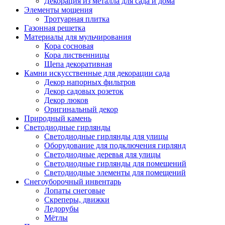
Декорация из металла для сада и дома
Элементы мощения
Тротуарная плитка
Газонная решетка
Материалы для мульчирования
Кора сосновая
Кора лиственницы
Щепа декоративная
Камни искусственные для декорации сада
Декор напорных фильтров
Декор садовых розеток
Декор люков
Оригинальный декор
Природный камень
Светодиодные гирлянды
Светодиодные гирлянды для улицы
Оборудование для подключения гирлянд
Светодиодные деревья для улицы
Светодиодные гирлянды для помещений
Светодиодные элементы для помещений
Снегоуборочный инвентарь
Лопаты снеговые
Скреперы, движки
Ледорубы
Мётлы