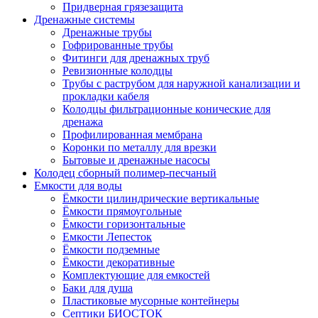
Придверная грязезащита
Дренажные системы
Дренажные трубы
Гофрированные трубы
Фитинги для дренажных труб
Ревизионные колодцы
Трубы с раструбом для наружной канализации и
прокладки кабеля
Колодцы фильтрационные конические для
дренажа
Профилированная мембрана
Коронки по металлу для врезки
Бытовые и дренажные насосы
Колодец сборный полимер-песчаный
Емкости для воды
Ёмкости цилиндрические вертикальные
Ёмкости прямоугольные
Ёмкости горизонтальные
Емкости Лепесток
Ёмкости подземные
Ёмкости декоративные
Комплектующие для емкостей
Баки для душа
Пластиковые мусорные контейнеры
Септики БИОСТОК