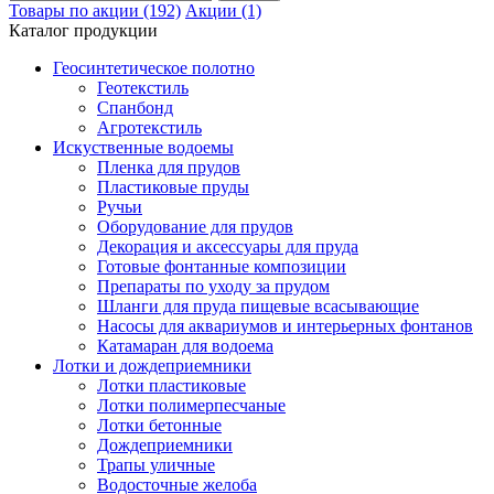
Товары по акции (192)
Акции (1)
Каталог продукции
Геосинтетическое полотно
Геотекстиль
Спанбонд
Агротекстиль
Искуственные водоемы
Пленка для прудов
Пластиковые пруды
Ручьи
Оборудование для прудов
Декорация и аксессуары для пруда
Готовые фонтанные композиции
Препараты по уходу за прудом
Шланги для пруда пищевые всасывающие
Насосы для аквариумов и интерьерных фонтанов
Катамаран для водоема
Лотки и дождеприемники
Лотки пластиковые
Лотки полимерпесчаные
Лотки бетонные
Дождеприемники
Трапы уличные
Водосточные желоба