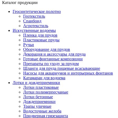
Каталог продукции
Геосинтетическое полотно
Геотекстиль
Спанбонд
Агротекстиль
Искуственные водоемы
Пленка для прудов
Пластиковые пруды
Ручьи
Оборудование для прудов
Декорация и аксессуары для пруда
Готовые фонтанные композиции
Препараты по уходу за прудом
Шланги для пруда пищевые всасывающие
Насосы для аквариумов и интерьерных фонтанов
Катамаран для водоема
Лотки и дождеприемники
Лотки пластиковые
Лотки полимерпесчаные
Лотки бетонные
Дождеприемники
Трапы уличные
Водосточные желоба
Придверная грязезащита