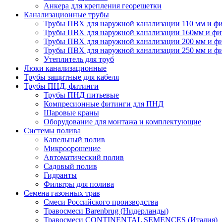
Анкера для крепления георешетки
Канализационные трубы
Трубы ПВХ для наружной канализации 110 мм и ф
Трубы ПВХ для наружной канализации 160мм и фи
Трубы ПВХ для наружной канализации 200 мм и ф
Трубы ПВХ для наружной канализации 250 мм и ф
Утеплитель для труб
Люки канализационные
Трубы защитные для кабеля
Трубы ПНД, фитинги
Трубы ПНД питьевые
Компресионные фитинги для ПНД
Шаровые краны
Оборудование для монтажа и комплектующие
Системы полива
Капельный полив
Микроорошение
Автоматический полив
Садовый полив
Гидранты
Фильтры для полива
Семена газонных трав
Смеси Российского производства
Травосмеси Barenbrug (Нидерланды)
Травосмеси CONTINENTAL SEMENCES (Италия)