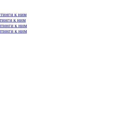
итинги к ним
тинги к ним
итинги к ним
итинги к ним