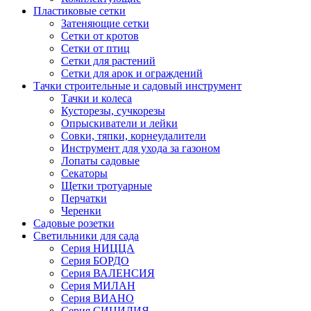
Пластиковые сетки
Затеняющие сетки
Сетки от кротов
Сетки от птиц
Сетки для растений
Сетки для арок и ограждений
Тачки строительные и садовый инструмент
Тачки и колеса
Кусторезы, сучкорезы
Опрыскиватели и лейки
Совки, тяпки, корнеудалители
Инструмент для ухода за газоном
Лопаты садовые
Секаторы
Щетки тротуарные
Перчатки
Черенки
Садовые розетки
Светильники для сада
Серия НИЦЦА
Серия БОРДО
Серия ВАЛЕНСИЯ
Серия МИЛАН
Серия ВИАНО
Серия СИЦИЛИЯ