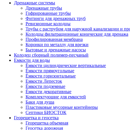
Дренажные системы
Дренажные трубы
Гофрированные трубы
Фитинги для дренажных труб
Ревизионные колодцы
Трубы с раструбом для наружной канализации и пр
Колодцы фильтрационные конические для дренажа
Профилированная мембрана
Коронки по металлу для врезки
Бытовые и дренажные насосы
Колодец сборный полимер-песчаный
Емкости для воды
Ёмкости цилиндрические вертикальные
Ёмкости прямоугольные
Ёмкости горизонтальные
Емкости Лепесток
Ёмкости подземные
Ёмкости декоративные
Комплектующие для емкостей
Баки для душа
Пластиковые мусорные контейнеры
Септики БИОСТОК
Георешетка и геосетка
Георешетка объемная
Геосетка дорожная