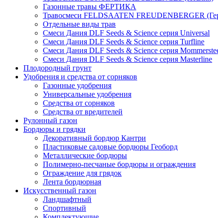
Газонные травы ФЕРТИКА
Травосмеси FELDSAATEN FREUDENBERGER (Гер
Отдельные виды трав
Смеси Дания DLF Seeds & Sciеnce серия Universal
Смеси Дания DLF Seeds & Sciеnce серия Turfline
Смеси Дания DLF Seeds & Sciеnce серия Mommerste
Смеси Дания DLF Seeds & Sciеnce серия Masterline
Плодородный грунт
Удобрения и средства от сорняков
Газонные удобрения
Универсальные удобрения
Средства от сорняков
Средства от вредителей
Рулонный газон
Бордюры и грядки
Декоративный бордюр Кантри
Пластиковые садовые бордюры Геоборд
Металлические бордюры
Полимерно-песчаные бордюры и ограждения
Ограждение для грядок
Лента бордюрная
Искусственный газон
Ландшафтный
Спортивный
Комплектующие