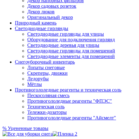
Декор напорных фильтров
Декор садовых розеток
Декор люков
Оригинальный декор
Природный камень
Светодиодные гирлянды
Светодиодные гирлянды для улицы
Оборудование для подключения гирлянд
Светодиодные деревья для улицы
Светодиодные гирлянды для помещений
Светодиодные элементы для помещений
Снегоуборочный инвентарь
Лопаты снеговые
Скреперы, движки
Ледорубы
Мётлы
Противогололедные реагенты и техническая соль
Пескосоляная смесь
Противогололедные реагенты "ФПЭС"
Техническая соль
Тележки-дозаторы
Противогололедные реагенты "Айсмелт"
%
Уцененные товары