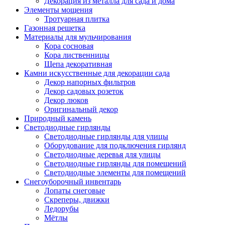
Декорация из металла для сада и дома
Элементы мощения
Тротуарная плитка
Газонная решетка
Материалы для мульчирования
Кора сосновая
Кора лиственницы
Щепа декоративная
Камни искусственные для декорации сада
Декор напорных фильтров
Декор садовых розеток
Декор люков
Оригинальный декор
Природный камень
Светодиодные гирлянды
Светодиодные гирлянды для улицы
Оборудование для подключения гирлянд
Светодиодные деревья для улицы
Светодиодные гирлянды для помещений
Светодиодные элементы для помещений
Снегоуборочный инвентарь
Лопаты снеговые
Скреперы, движки
Ледорубы
Мётлы