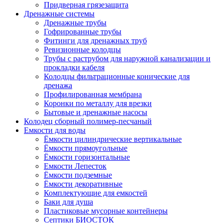
Придверная грязезащита
Дренажные системы
Дренажные трубы
Гофрированные трубы
Фитинги для дренажных труб
Ревизионные колодцы
Трубы с раструбом для наружной канализации и
прокладки кабеля
Колодцы фильтрационные конические для
дренажа
Профилированная мембрана
Коронки по металлу для врезки
Бытовые и дренажные насосы
Колодец сборный полимер-песчаный
Емкости для воды
Ёмкости цилиндрические вертикальные
Ёмкости прямоугольные
Ёмкости горизонтальные
Емкости Лепесток
Ёмкости подземные
Ёмкости декоративные
Комплектующие для емкостей
Баки для душа
Пластиковые мусорные контейнеры
Септики БИОСТОК