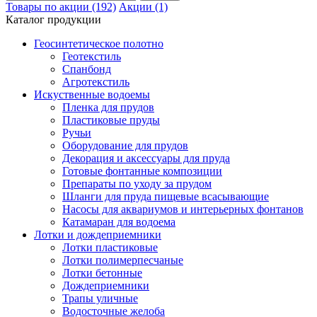
Товары по акции (192)
Акции (1)
Каталог продукции
Геосинтетическое полотно
Геотекстиль
Спанбонд
Агротекстиль
Искуственные водоемы
Пленка для прудов
Пластиковые пруды
Ручьи
Оборудование для прудов
Декорация и аксессуары для пруда
Готовые фонтанные композиции
Препараты по уходу за прудом
Шланги для пруда пищевые всасывающие
Насосы для аквариумов и интерьерных фонтанов
Катамаран для водоема
Лотки и дождеприемники
Лотки пластиковые
Лотки полимерпесчаные
Лотки бетонные
Дождеприемники
Трапы уличные
Водосточные желоба