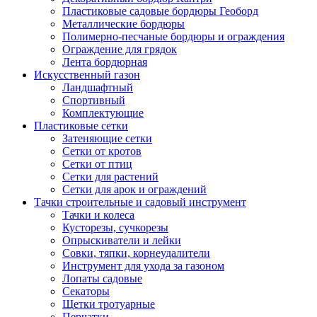
Пластиковые садовые бордюры Геоборд
Металлические бордюры
Полимерно-песчаные бордюры и ограждения
Ограждение для грядок
Лента бордюрная
Искусственный газон
Ландшафтный
Спортивный
Комплектующие
Пластиковые сетки
Затеняющие сетки
Сетки от кротов
Сетки от птиц
Сетки для растений
Сетки для арок и ограждений
Тачки строительные и садовый инструмент
Тачки и колеса
Кусторезы, сучкорезы
Опрыскиватели и лейки
Совки, тяпки, корнеудалители
Инструмент для ухода за газоном
Лопаты садовые
Секаторы
Щетки тротуарные
Перчатки