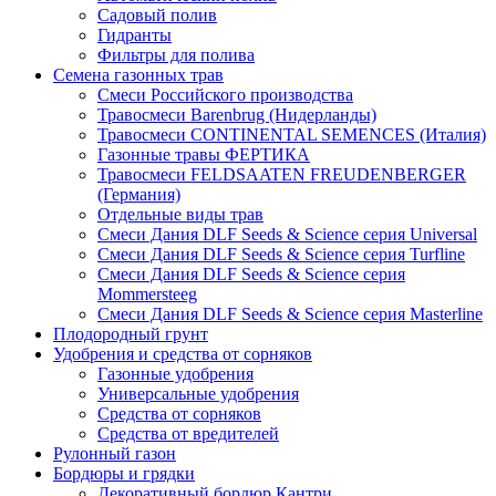
Садовый полив
Гидранты
Фильтры для полива
Семена газонных трав
Смеси Российского производства
Травосмеси Barenbrug (Нидерланды)
Травосмеси CONTINENTAL SEMENCES (Италия)
Газонные травы ФЕРТИКА
Травосмеси FELDSAATEN FREUDENBERGER
(Германия)
Отдельные виды трав
Смеси Дания DLF Seeds & Sciеnce серия Universal
Смеси Дания DLF Seeds & Sciеnce серия Turfline
Смеси Дания DLF Seeds & Sciеnce серия
Mommersteeg
Смеси Дания DLF Seeds & Sciеnce серия Masterline
Плодородный грунт
Удобрения и средства от сорняков
Газонные удобрения
Универсальные удобрения
Средства от сорняков
Средства от вредителей
Рулонный газон
Бордюры и грядки
Декоративный бордюр Кантри