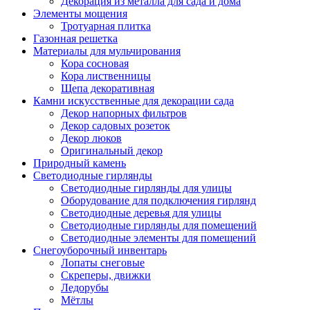
Декорация из металла для сада и дома
Элементы мощения
Тротуарная плитка
Газонная решетка
Материалы для мульчирования
Кора сосновая
Кора лиственницы
Щепа декоративная
Камни искусственные для декорации сада
Декор напорных фильтров
Декор садовых розеток
Декор люков
Оригинальный декор
Природный камень
Светодиодные гирлянды
Светодиодные гирлянды для улицы
Оборудование для подключения гирлянд
Светодиодные деревья для улицы
Светодиодные гирлянды для помещений
Светодиодные элементы для помещений
Снегоуборочный инвентарь
Лопаты снеговые
Скреперы, движки
Ледорубы
Мётлы