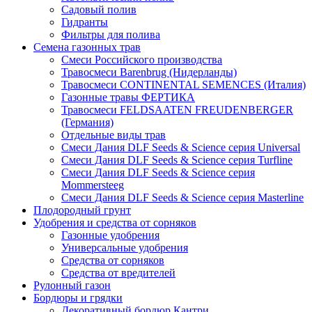
Садовый полив
Гидранты
Фильтры для полива
Семена газонных трав
Смеси Российского производства
Травосмеси Barenbrug (Нидерланды)
Травосмеси CONTINENTAL SEMENCES (Италия)
Газонные травы ФЕРТИКА
Травосмеси FELDSAATEN FREUDENBERGER
(Германия)
Отдельные виды трав
Смеси Дания DLF Seeds & Sciеnce серия Universal
Смеси Дания DLF Seeds & Sciеnce серия Turfline
Смеси Дания DLF Seeds & Sciеnce серия
Mommersteeg
Смеси Дания DLF Seeds & Sciеnce серия Masterline
Плодородный грунт
Удобрения и средства от сорняков
Газонные удобрения
Универсальные удобрения
Средства от сорняков
Средства от вредителей
Рулонный газон
Бордюры и грядки
Декоративный бордюр Кантри