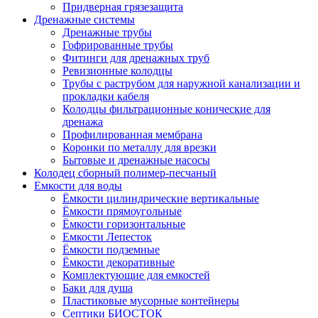
Придверная грязезащита
Дренажные системы
Дренажные трубы
Гофрированные трубы
Фитинги для дренажных труб
Ревизионные колодцы
Трубы с раструбом для наружной канализации и
прокладки кабеля
Колодцы фильтрационные конические для
дренажа
Профилированная мембрана
Коронки по металлу для врезки
Бытовые и дренажные насосы
Колодец сборный полимер-песчаный
Емкости для воды
Ёмкости цилиндрические вертикальные
Ёмкости прямоугольные
Ёмкости горизонтальные
Емкости Лепесток
Ёмкости подземные
Ёмкости декоративные
Комплектующие для емкостей
Баки для душа
Пластиковые мусорные контейнеры
Септики БИОСТОК