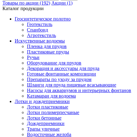
Товары по акции (192)
Акции (1)
Каталог продукции
Геосинтетическое полотно
Геотекстиль
Спанбонд
Агротекстиль
Искуственные водоемы
Пленка для прудов
Пластиковые пруды
Ручьи
Оборудование для прудов
Декорация и аксессуары для пруда
Готовые фонтанные композиции
Препараты по уходу за прудом
Шланги для пруда пищевые всасывающие
Насосы для аквариумов и интерьерных фонтанов
Катамаран для водоема
Лотки и дождеприемники
Лотки пластиковые
Лотки полимерпесчаные
Лотки бетонные
Дождеприемники
Трапы уличные
Водосточные желоба