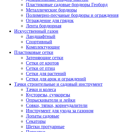
Пластиковые садовые бордюры Геоборд
Металлические бордюры
Полимерно-песчаные бордюры и ограждения
Ограждение для грядок
Лента бордюрная
Искусственный газон
Ландшафтный
Спортивный
Комплектующие
Пластиковые сетки
Затеняющие сетки
Сетки от кротов
Сетки от птиц
Сетки для растений
Сетки для арок и ограждений
Тачки строительные и садовый инструмент
Тачки и колеса
Кусторезы, сучкорезы
Опрыскиватели и лейки
Совки, тяпки, корнеудалители
Инструмент для ухода за газоном
Лопаты садовые
Секаторы
Щетки тротуарные
Перчатки