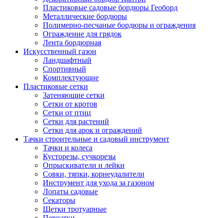
Пластиковые садовые бордюры Геоборд
Металлические бордюры
Полимерно-песчаные бордюры и ограждения
Ограждение для грядок
Лента бордюрная
Искусственный газон
Ландшафтный
Спортивный
Комплектующие
Пластиковые сетки
Затеняющие сетки
Сетки от кротов
Сетки от птиц
Сетки для растений
Сетки для арок и ограждений
Тачки строительные и садовый инструмент
Тачки и колеса
Кусторезы, сучкорезы
Опрыскиватели и лейки
Совки, тяпки, корнеудалители
Инструмент для ухода за газоном
Лопаты садовые
Секаторы
Щетки тротуарные
Перчатки