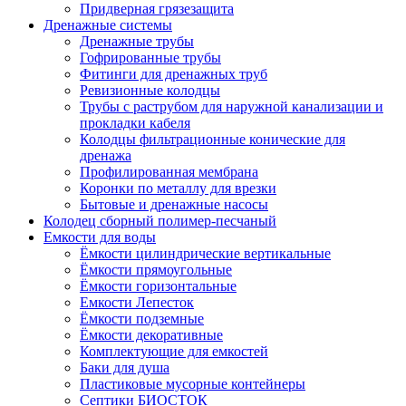
Придверная грязезащита
Дренажные системы
Дренажные трубы
Гофрированные трубы
Фитинги для дренажных труб
Ревизионные колодцы
Трубы с раструбом для наружной канализации и
прокладки кабеля
Колодцы фильтрационные конические для
дренажа
Профилированная мембрана
Коронки по металлу для врезки
Бытовые и дренажные насосы
Колодец сборный полимер-песчаный
Емкости для воды
Ёмкости цилиндрические вертикальные
Ёмкости прямоугольные
Ёмкости горизонтальные
Емкости Лепесток
Ёмкости подземные
Ёмкости декоративные
Комплектующие для емкостей
Баки для душа
Пластиковые мусорные контейнеры
Септики БИОСТОК