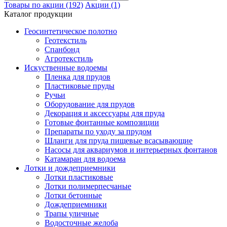
Товары по акции (192)
Акции (1)
Каталог продукции
Геосинтетическое полотно
Геотекстиль
Спанбонд
Агротекстиль
Искуственные водоемы
Пленка для прудов
Пластиковые пруды
Ручьи
Оборудование для прудов
Декорация и аксессуары для пруда
Готовые фонтанные композиции
Препараты по уходу за прудом
Шланги для пруда пищевые всасывающие
Насосы для аквариумов и интерьерных фонтанов
Катамаран для водоема
Лотки и дождеприемники
Лотки пластиковые
Лотки полимерпесчаные
Лотки бетонные
Дождеприемники
Трапы уличные
Водосточные желоба