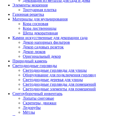
Декорация из металла для сада и дома
Элементы мощения
Тротуарная плитка
Газонная решетка
Материалы для мульчирования
Кора сосновая
Кора лиственницы
Щепа декоративная
Камни искусственные для декорации сада
Декор напорных фильтров
Декор садовых розеток
Декор люков
Оригинальный декор
Природный камень
Светодиодные гирлянды
Светодиодные гирлянды для улицы
Оборудование для подключения гирлянд
Светодиодные деревья для улицы
Светодиодные гирлянды для помещений
Светодиодные элементы для помещений
Снегоуборочный инвентарь
Лопаты снеговые
Скреперы, движки
Ледорубы
Мётлы