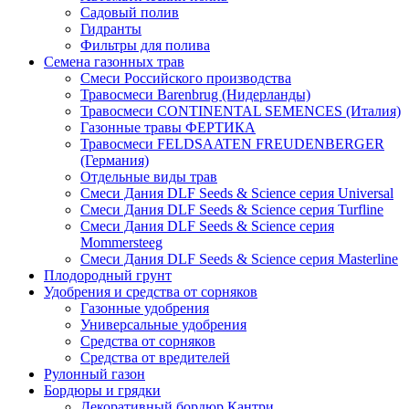
Садовый полив
Гидранты
Фильтры для полива
Семена газонных трав
Смеси Российского производства
Травосмеси Barenbrug (Нидерланды)
Травосмеси CONTINENTAL SEMENCES (Италия)
Газонные травы ФЕРТИКА
Травосмеси FELDSAATEN FREUDENBERGER
(Германия)
Отдельные виды трав
Смеси Дания DLF Seeds & Sciеnce серия Universal
Смеси Дания DLF Seeds & Sciеnce серия Turfline
Смеси Дания DLF Seeds & Sciеnce серия
Mommersteeg
Смеси Дания DLF Seeds & Sciеnce серия Masterline
Плодородный грунт
Удобрения и средства от сорняков
Газонные удобрения
Универсальные удобрения
Средства от сорняков
Средства от вредителей
Рулонный газон
Бордюры и грядки
Декоративный бордюр Кантри