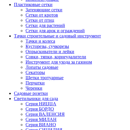
Пластиковые сетки
Затеняющие сетки
Сетки от кротов
Сетки от птиц
Сетки для растений
Сетки для арок и ограждений
Тачки строительные и садовый инструмент
Тачки и колеса
Кусторезы, сучкорезы
Опрыскиватели и лейки
Совки, тяпки, корнеудалители
Инструмент для ухода за газоном
Лопаты садовые
Секаторы
Щетки тротуарные
Перчатки
Черенки
Садовые розетки
Светильники для сада
Серия НИЦЦА
Серия БОРДО
Серия ВАЛЕНСИЯ
Серия МИЛАН
Серия ВИАНО
Серия СИЦИЛИЯ