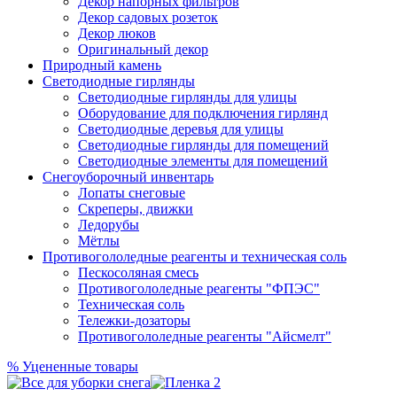
Декор напорных фильтров
Декор садовых розеток
Декор люков
Оригинальный декор
Природный камень
Светодиодные гирлянды
Светодиодные гирлянды для улицы
Оборудование для подключения гирлянд
Светодиодные деревья для улицы
Светодиодные гирлянды для помещений
Светодиодные элементы для помещений
Снегоуборочный инвентарь
Лопаты снеговые
Скреперы, движки
Ледорубы
Мётлы
Противогололедные реагенты и техническая соль
Пескосоляная смесь
Противогололедные реагенты "ФПЭС"
Техническая соль
Тележки-дозаторы
Противогололедные реагенты "Айсмелт"
%
Уцененные товары