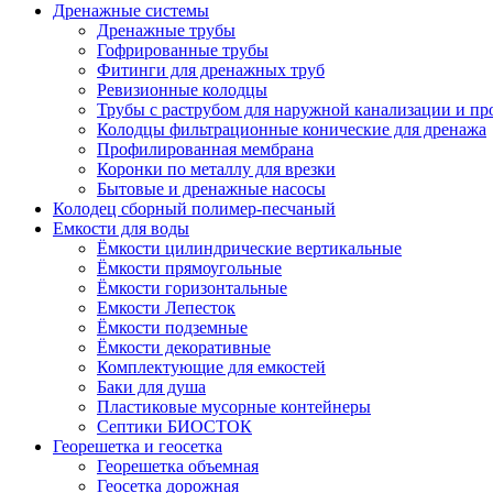
Дренажные системы
Дренажные трубы
Гофрированные трубы
Фитинги для дренажных труб
Ревизионные колодцы
Трубы с раструбом для наружной канализации и пр
Колодцы фильтрационные конические для дренажа
Профилированная мембрана
Коронки по металлу для врезки
Бытовые и дренажные насосы
Колодец сборный полимер-песчаный
Емкости для воды
Ёмкости цилиндрические вертикальные
Ёмкости прямоугольные
Ёмкости горизонтальные
Емкости Лепесток
Ёмкости подземные
Ёмкости декоративные
Комплектующие для емкостей
Баки для душа
Пластиковые мусорные контейнеры
Септики БИОСТОК
Георешетка и геосетка
Георешетка объемная
Геосетка дорожная