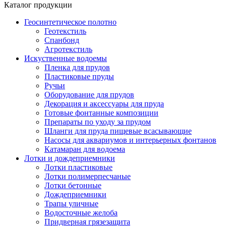
Каталог продукции
Геосинтетическое полотно
Геотекстиль
Спанбонд
Агротекстиль
Искуственные водоемы
Пленка для прудов
Пластиковые пруды
Ручьи
Оборудование для прудов
Декорация и аксессуары для пруда
Готовые фонтанные композиции
Препараты по уходу за прудом
Шланги для пруда пищевые всасывающие
Насосы для аквариумов и интерьерных фонтанов
Катамаран для водоема
Лотки и дождеприемники
Лотки пластиковые
Лотки полимерпесчаные
Лотки бетонные
Дождеприемники
Трапы уличные
Водосточные желоба
Придверная грязезащита