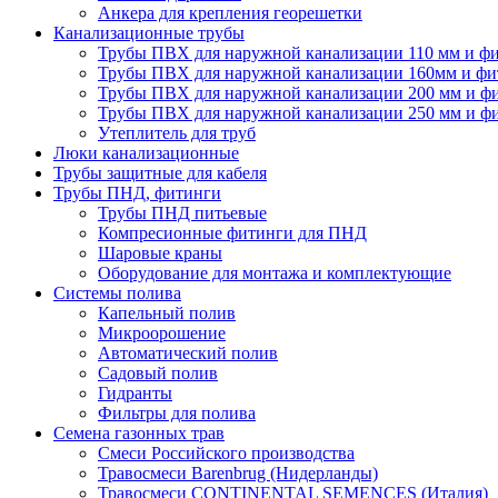
Анкера для крепления георешетки
Канализационные трубы
Трубы ПВХ для наружной канализации 110 мм и ф
Трубы ПВХ для наружной канализации 160мм и фи
Трубы ПВХ для наружной канализации 200 мм и ф
Трубы ПВХ для наружной канализации 250 мм и ф
Утеплитель для труб
Люки канализационные
Трубы защитные для кабеля
Трубы ПНД, фитинги
Трубы ПНД питьевые
Компресионные фитинги для ПНД
Шаровые краны
Оборудование для монтажа и комплектующие
Системы полива
Капельный полив
Микроорошение
Автоматический полив
Садовый полив
Гидранты
Фильтры для полива
Семена газонных трав
Смеси Российского производства
Травосмеси Barenbrug (Нидерланды)
Травосмеси CONTINENTAL SEMENCES (Италия)