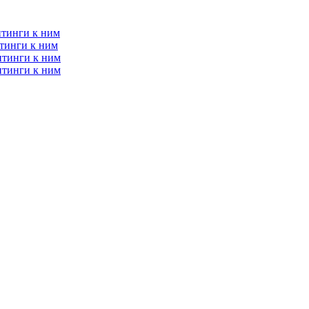
итинги к ним
тинги к ним
итинги к ним
итинги к ним