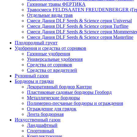
Газонные травы ФЕРТИКА
Травосмеси FELDSAATEN FREUDENBERGER (Гер
Отдельные виды трав
Смеси Дания DLF Seeds & Sciеnce серия Universal
Смеси Дания DLF Seeds & Sciеnce серия Turfline
Смеси Дания DLF Seeds & Sciеnce серия Mommerste
Смеси Дания DLF Seeds & Sciеnce серия Masterline
Плодородный грунт
Удобрения и средства от сорняков
Газонные удобрения
Универсальные удобрения
Средства от сорняков
Средства от вредителей
Рулонный газон
Бордюры и грядки
Декоративный бордюр Кантри
Пластиковые садовые бордюры Геоборд
Металлические бордюры
Полимерно-песчаные бордюры и ограждения
Ограждение для грядок
Лента бордюрная
Искусственный газон
Ландшафтный
Спортивный
Комплектующие