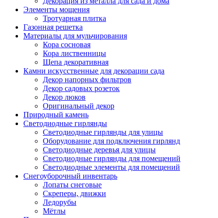
Декорация из металла для сада и дома
Элементы мощения
Тротуарная плитка
Газонная решетка
Материалы для мульчирования
Кора сосновая
Кора лиственницы
Щепа декоративная
Камни искусственные для декорации сада
Декор напорных фильтров
Декор садовых розеток
Декор люков
Оригинальный декор
Природный камень
Светодиодные гирлянды
Светодиодные гирлянды для улицы
Оборудование для подключения гирлянд
Светодиодные деревья для улицы
Светодиодные гирлянды для помещений
Светодиодные элементы для помещений
Снегоуборочный инвентарь
Лопаты снеговые
Скреперы, движки
Ледорубы
Мётлы