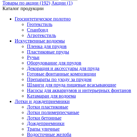
Товары по акции (192)
Акции (1)
Каталог продукции
Геосинтетическое полотно
Геотекстиль
Спанбонд
Агротекстиль
Искуственные водоемы
Пленка для прудов
Пластиковые пруды
Ручьи
Оборудование для прудов
Декорация и аксессуары для пруда
Готовые фонтанные композиции
Препараты по уходу за прудом
Шланги для пруда пищевые всасывающие
Насосы для аквариумов и интерьерных фонтанов
Катамаран для водоема
Лотки и дождеприемники
Лотки пластиковые
Лотки полимерпесчаные
Лотки бетонные
Дождеприемники
Трапы уличные
Водосточные желоба