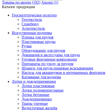
Товары по акции (192)
Акции (1)
Каталог продукции
Геосинтетическое полотно
Геотекстиль
Спанбонд
Агротекстиль
Искуственные водоемы
Пленка для прудов
Пластиковые пруды
Ручьи
Оборудование для прудов
Декорация и аксессуары для пруда
Готовые фонтанные композиции
Препараты по уходу за прудом
Шланги для пруда пищевые всасывающие
Насосы для аквариумов и интерьерных фонтанов
Катамаран для водоема
Лотки и дождеприемники
Лотки пластиковые
Лотки полимерпесчаные
Лотки бетонные
Дождеприемники
Трапы уличные
Водосточные желоба