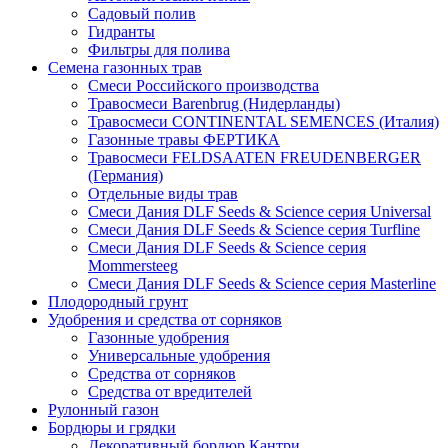
Садовый полив
Гидранты
Фильтры для полива
Семена газонных трав
Смеси Российского производства
Травосмеси Barenbrug (Нидерланды)
Травосмеси CONTINENTAL SEMENCES (Италия)
Газонные травы ФЕРТИКА
Травосмеси FELDSAATEN FREUDENBERGER
(Германия)
Отдельные виды трав
Смеси Дания DLF Seeds & Sciеnce серия Universal
Смеси Дания DLF Seeds & Sciеnce серия Turfline
Смеси Дания DLF Seeds & Sciеnce серия
Mommersteeg
Смеси Дания DLF Seeds & Sciеnce серия Masterline
Плодородный грунт
Удобрения и средства от сорняков
Газонные удобрения
Универсальные удобрения
Средства от сорняков
Средства от вредителей
Рулонный газон
Бордюры и грядки
Декоративный бордюр Кантри