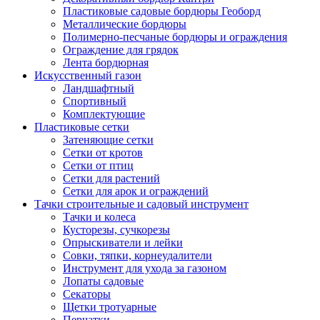
Пластиковые садовые бордюры Геоборд
Металлические бордюры
Полимерно-песчаные бордюры и ограждения
Ограждение для грядок
Лента бордюрная
Искусственный газон
Ландшафтный
Спортивный
Комплектующие
Пластиковые сетки
Затеняющие сетки
Сетки от кротов
Сетки от птиц
Сетки для растений
Сетки для арок и ограждений
Тачки строительные и садовый инструмент
Тачки и колеса
Кусторезы, сучкорезы
Опрыскиватели и лейки
Совки, тяпки, корнеудалители
Инструмент для ухода за газоном
Лопаты садовые
Секаторы
Щетки тротуарные
Перчатки