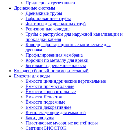
Придверная грязезащита
Дренажные системы
Дренажные трубы
Гофрированные трубы
Фитинги для дренажных труб
Ревизионные колодцы
Трубы с раструбом для наружной канализации и
прокладки кабеля
Колодцы фильтрационные конические для
дренажа
Профилированная мембрана
Коронки по металлу для врезки
Бытовые и дренажные насосы
Колодец сборный полимер-песчаный
Емкости для воды
Ёмкости цилиндрические вертикальные
Ёмкости прямоугольные
Ёмкости горизонтальные
Емкости Лепесток
Ёмкости подземные
Ёмкости декоративные
Комплектующие для емкостей
Баки для душа
Пластиковые мусорные контейнеры
Септики БИОСТОК