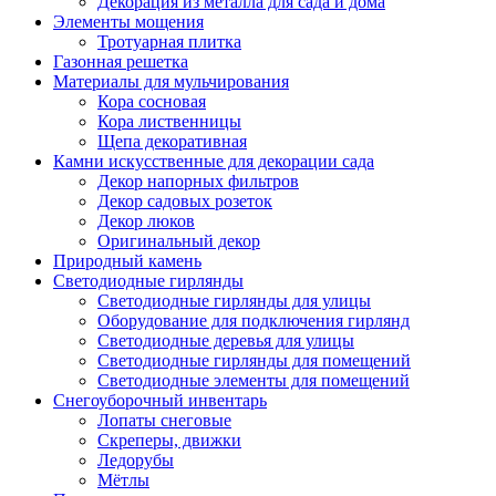
Декорация из металла для сада и дома
Элементы мощения
Тротуарная плитка
Газонная решетка
Материалы для мульчирования
Кора сосновая
Кора лиственницы
Щепа декоративная
Камни искусственные для декорации сада
Декор напорных фильтров
Декор садовых розеток
Декор люков
Оригинальный декор
Природный камень
Светодиодные гирлянды
Светодиодные гирлянды для улицы
Оборудование для подключения гирлянд
Светодиодные деревья для улицы
Светодиодные гирлянды для помещений
Светодиодные элементы для помещений
Снегоуборочный инвентарь
Лопаты снеговые
Скреперы, движки
Ледорубы
Мётлы