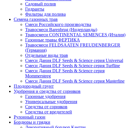
Садовый полив
Гидранты
Фильтры для полива
Семена газонных трав
Смеси Российского производства
Травосмеси Barenbrug (Нидерланды)
Травосмеси CONTINENTAL SEMENCES (Италия)
Газонные травы ФЕРТИКА
Травосмеси FELDSAATEN FREUDENBERGER
(Германия)
Отдельные виды трав
Смеси Дания DLF Seeds & Sciеnce серия Universal
Смеси Дания DLF Seeds & Sciеnce серия Turfline
Смеси Дания DLF Seeds & Sciеnce серия
Mommersteeg
Смеси Дания DLF Seeds & Sciеnce серия Masterline
Плодородный грунт
Удобрения и средства от сорняков
Газонные удобрения
Универсальные удобрения
Средства от сорняков
Средства от вредителей
Рулонный газон
Бордюры и грядки
Декоративный бордюр Кантри