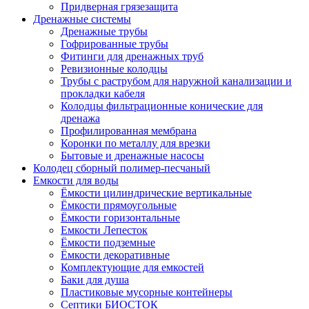
Придверная грязезащита
Дренажные системы
Дренажные трубы
Гофрированные трубы
Фитинги для дренажных труб
Ревизионные колодцы
Трубы с раструбом для наружной канализации и
прокладки кабеля
Колодцы фильтрационные конические для
дренажа
Профилированная мембрана
Коронки по металлу для врезки
Бытовые и дренажные насосы
Колодец сборный полимер-песчаный
Емкости для воды
Ёмкости цилиндрические вертикальные
Ёмкости прямоугольные
Ёмкости горизонтальные
Емкости Лепесток
Ёмкости подземные
Ёмкости декоративные
Комплектующие для емкостей
Баки для душа
Пластиковые мусорные контейнеры
Септики БИОСТОК