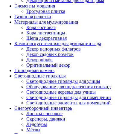
Декорация из металла для сада и дома
Элементы мощения
Тротуарная плитка
Газонная решетка
Материалы для мульчирования
Кора сосновая
Кора лиственницы
Щепа декоративная
Камни искусственные для декорации сада
Декор напорных фильтров
Декор садовых розеток
Декор люков
Оригинальный декор
Природный камень
Светодиодные гирлянды
Светодиодные гирлянды для улицы
Оборудование для подключения гирлянд
Светодиодные деревья для улицы
Светодиодные гирлянды для помещений
Светодиодные элементы для помещений
Снегоуборочный инвентарь
Лопаты снеговые
Скреперы, движки
Ледорубы
Мётлы