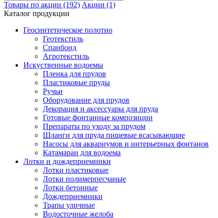
Товары по акции (192)
Акции (1)
Каталог продукции
Геосинтетическое полотно
Геотекстиль
Спанбонд
Агротекстиль
Искуственные водоемы
Пленка для прудов
Пластиковые пруды
Ручьи
Оборудование для прудов
Декорация и аксессуары для пруда
Готовые фонтанные композиции
Препараты по уходу за прудом
Шланги для пруда пищевые всасывающие
Насосы для аквариумов и интерьерных фонтанов
Катамаран для водоема
Лотки и дождеприемники
Лотки пластиковые
Лотки полимерпесчаные
Лотки бетонные
Дождеприемники
Трапы уличные
Водосточные желоба