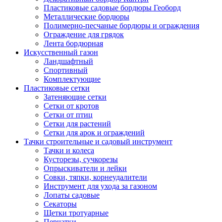
Пластиковые садовые бордюры Геоборд
Металлические бордюры
Полимерно-песчаные бордюры и ограждения
Ограждение для грядок
Лента бордюрная
Искусственный газон
Ландшафтный
Спортивный
Комплектующие
Пластиковые сетки
Затеняющие сетки
Сетки от кротов
Сетки от птиц
Сетки для растений
Сетки для арок и ограждений
Тачки строительные и садовый инструмент
Тачки и колеса
Кусторезы, сучкорезы
Опрыскиватели и лейки
Совки, тяпки, корнеудалители
Инструмент для ухода за газоном
Лопаты садовые
Секаторы
Щетки тротуарные
Перчатки