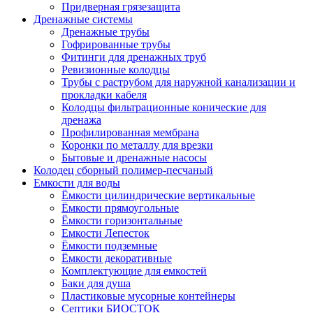
Придверная грязезащита
Дренажные системы
Дренажные трубы
Гофрированные трубы
Фитинги для дренажных труб
Ревизионные колодцы
Трубы с раструбом для наружной канализации и
прокладки кабеля
Колодцы фильтрационные конические для
дренажа
Профилированная мембрана
Коронки по металлу для врезки
Бытовые и дренажные насосы
Колодец сборный полимер-песчаный
Емкости для воды
Ёмкости цилиндрические вертикальные
Ёмкости прямоугольные
Ёмкости горизонтальные
Емкости Лепесток
Ёмкости подземные
Ёмкости декоративные
Комплектующие для емкостей
Баки для душа
Пластиковые мусорные контейнеры
Септики БИОСТОК