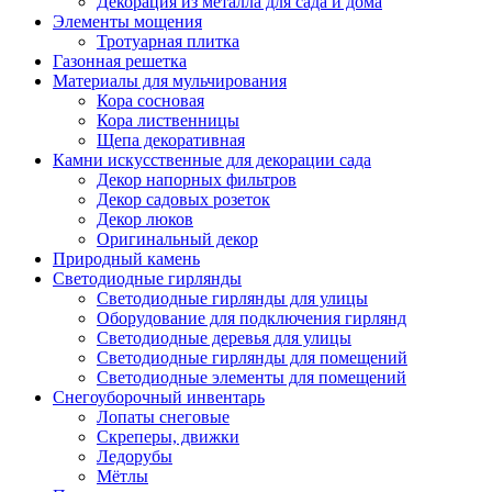
Декорация из металла для сада и дома
Элементы мощения
Тротуарная плитка
Газонная решетка
Материалы для мульчирования
Кора сосновая
Кора лиственницы
Щепа декоративная
Камни искусственные для декорации сада
Декор напорных фильтров
Декор садовых розеток
Декор люков
Оригинальный декор
Природный камень
Светодиодные гирлянды
Светодиодные гирлянды для улицы
Оборудование для подключения гирлянд
Светодиодные деревья для улицы
Светодиодные гирлянды для помещений
Светодиодные элементы для помещений
Снегоуборочный инвентарь
Лопаты снеговые
Скреперы, движки
Ледорубы
Мётлы