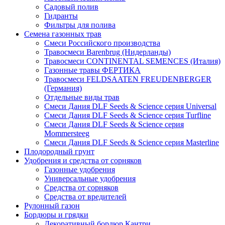
Садовый полив
Гидранты
Фильтры для полива
Семена газонных трав
Смеси Российского производства
Травосмеси Barenbrug (Нидерланды)
Травосмеси CONTINENTAL SEMENCES (Италия)
Газонные травы ФЕРТИКА
Травосмеси FELDSAATEN FREUDENBERGER
(Германия)
Отдельные виды трав
Смеси Дания DLF Seeds & Sciеnce серия Universal
Смеси Дания DLF Seeds & Sciеnce серия Turfline
Смеси Дания DLF Seeds & Sciеnce серия
Mommersteeg
Смеси Дания DLF Seeds & Sciеnce серия Masterline
Плодородный грунт
Удобрения и средства от сорняков
Газонные удобрения
Универсальные удобрения
Средства от сорняков
Средства от вредителей
Рулонный газон
Бордюры и грядки
Декоративный бордюр Кантри