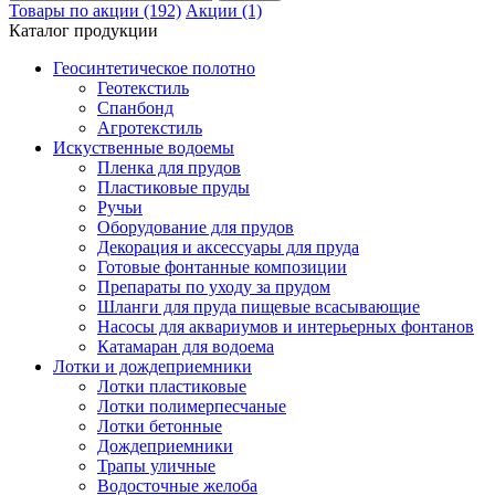
Товары по акции (192)
Акции (1)
Каталог продукции
Геосинтетическое полотно
Геотекстиль
Спанбонд
Агротекстиль
Искуственные водоемы
Пленка для прудов
Пластиковые пруды
Ручьи
Оборудование для прудов
Декорация и аксессуары для пруда
Готовые фонтанные композиции
Препараты по уходу за прудом
Шланги для пруда пищевые всасывающие
Насосы для аквариумов и интерьерных фонтанов
Катамаран для водоема
Лотки и дождеприемники
Лотки пластиковые
Лотки полимерпесчаные
Лотки бетонные
Дождеприемники
Трапы уличные
Водосточные желоба