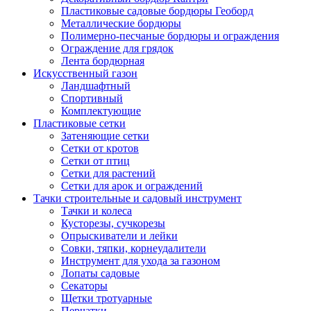
Пластиковые садовые бордюры Геоборд
Металлические бордюры
Полимерно-песчаные бордюры и ограждения
Ограждение для грядок
Лента бордюрная
Искусственный газон
Ландшафтный
Спортивный
Комплектующие
Пластиковые сетки
Затеняющие сетки
Сетки от кротов
Сетки от птиц
Сетки для растений
Сетки для арок и ограждений
Тачки строительные и садовый инструмент
Тачки и колеса
Кусторезы, сучкорезы
Опрыскиватели и лейки
Совки, тяпки, корнеудалители
Инструмент для ухода за газоном
Лопаты садовые
Секаторы
Щетки тротуарные
Перчатки