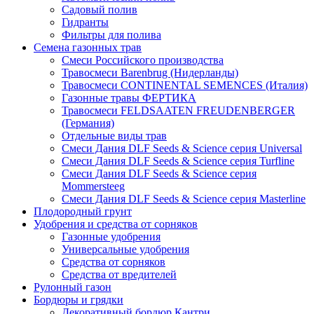
Садовый полив
Гидранты
Фильтры для полива
Семена газонных трав
Смеси Российского производства
Травосмеси Barenbrug (Нидерланды)
Травосмеси CONTINENTAL SEMENCES (Италия)
Газонные травы ФЕРТИКА
Травосмеси FELDSAATEN FREUDENBERGER
(Германия)
Отдельные виды трав
Смеси Дания DLF Seeds & Sciеnce серия Universal
Смеси Дания DLF Seeds & Sciеnce серия Turfline
Смеси Дания DLF Seeds & Sciеnce серия
Mommersteeg
Смеси Дания DLF Seeds & Sciеnce серия Masterline
Плодородный грунт
Удобрения и средства от сорняков
Газонные удобрения
Универсальные удобрения
Средства от сорняков
Средства от вредителей
Рулонный газон
Бордюры и грядки
Декоративный бордюр Кантри