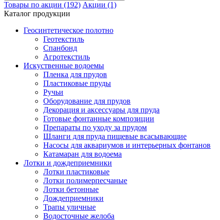
Товары по акции (192)
Акции (1)
Каталог продукции
Геосинтетическое полотно
Геотекстиль
Спанбонд
Агротекстиль
Искуственные водоемы
Пленка для прудов
Пластиковые пруды
Ручьи
Оборудование для прудов
Декорация и аксессуары для пруда
Готовые фонтанные композиции
Препараты по уходу за прудом
Шланги для пруда пищевые всасывающие
Насосы для аквариумов и интерьерных фонтанов
Катамаран для водоема
Лотки и дождеприемники
Лотки пластиковые
Лотки полимерпесчаные
Лотки бетонные
Дождеприемники
Трапы уличные
Водосточные желоба