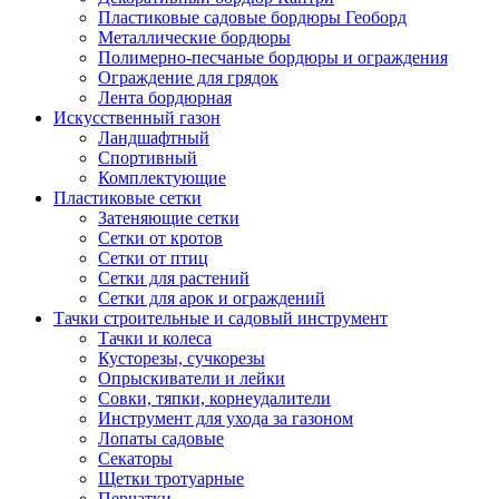
Пластиковые садовые бордюры Геоборд
Металлические бордюры
Полимерно-песчаные бордюры и ограждения
Ограждение для грядок
Лента бордюрная
Искусственный газон
Ландшафтный
Спортивный
Комплектующие
Пластиковые сетки
Затеняющие сетки
Сетки от кротов
Сетки от птиц
Сетки для растений
Сетки для арок и ограждений
Тачки строительные и садовый инструмент
Тачки и колеса
Кусторезы, сучкорезы
Опрыскиватели и лейки
Совки, тяпки, корнеудалители
Инструмент для ухода за газоном
Лопаты садовые
Секаторы
Щетки тротуарные
Перчатки