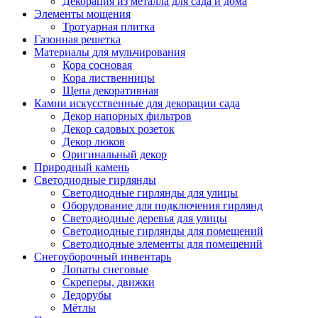
Декорация из металла для сада и дома
Элементы мощения
Тротуарная плитка
Газонная решетка
Материалы для мульчирования
Кора сосновая
Кора лиственницы
Щепа декоративная
Камни искусственные для декорации сада
Декор напорных фильтров
Декор садовых розеток
Декор люков
Оригинальный декор
Природный камень
Светодиодные гирлянды
Светодиодные гирлянды для улицы
Оборудование для подключения гирлянд
Светодиодные деревья для улицы
Светодиодные гирлянды для помещений
Светодиодные элементы для помещений
Снегоуборочный инвентарь
Лопаты снеговые
Скреперы, движки
Ледорубы
Мётлы