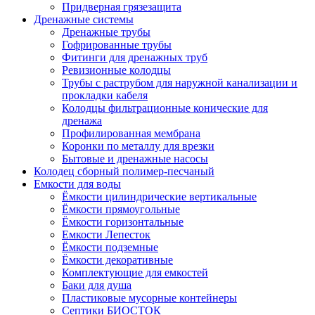
Придверная грязезащита
Дренажные системы
Дренажные трубы
Гофрированные трубы
Фитинги для дренажных труб
Ревизионные колодцы
Трубы с раструбом для наружной канализации и
прокладки кабеля
Колодцы фильтрационные конические для
дренажа
Профилированная мембрана
Коронки по металлу для врезки
Бытовые и дренажные насосы
Колодец сборный полимер-песчаный
Емкости для воды
Ёмкости цилиндрические вертикальные
Ёмкости прямоугольные
Ёмкости горизонтальные
Емкости Лепесток
Ёмкости подземные
Ёмкости декоративные
Комплектующие для емкостей
Баки для душа
Пластиковые мусорные контейнеры
Септики БИОСТОК