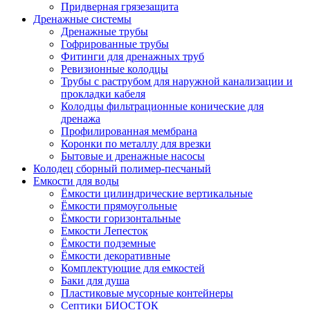
Придверная грязезащита
Дренажные системы
Дренажные трубы
Гофрированные трубы
Фитинги для дренажных труб
Ревизионные колодцы
Трубы с раструбом для наружной канализации и
прокладки кабеля
Колодцы фильтрационные конические для
дренажа
Профилированная мембрана
Коронки по металлу для врезки
Бытовые и дренажные насосы
Колодец сборный полимер-песчаный
Емкости для воды
Ёмкости цилиндрические вертикальные
Ёмкости прямоугольные
Ёмкости горизонтальные
Емкости Лепесток
Ёмкости подземные
Ёмкости декоративные
Комплектующие для емкостей
Баки для душа
Пластиковые мусорные контейнеры
Септики БИОСТОК