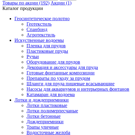
Товары по акции (192)
Акции (1)
Каталог продукции
Геосинтетическое полотно
Геотекстиль
Спанбонд
Агротекстиль
Искуственные водоемы
Пленка для прудов
Пластиковые пруды
Ручьи
Оборудование для прудов
Декорация и аксессуары для пруда
Готовые фонтанные композиции
Препараты по уходу за прудом
Шланги для пруда пищевые всасывающие
Насосы для аквариумов и интерьерных фонтанов
Катамаран для водоема
Лотки и дождеприемники
Лотки пластиковые
Лотки полимерпесчаные
Лотки бетонные
Дождеприемники
Трапы уличные
Водосточные желоба