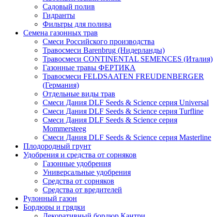
Садовый полив
Гидранты
Фильтры для полива
Семена газонных трав
Смеси Российского производства
Травосмеси Barenbrug (Нидерланды)
Травосмеси CONTINENTAL SEMENCES (Италия)
Газонные травы ФЕРТИКА
Травосмеси FELDSAATEN FREUDENBERGER
(Германия)
Отдельные виды трав
Смеси Дания DLF Seeds & Sciеnce серия Universal
Смеси Дания DLF Seeds & Sciеnce серия Turfline
Смеси Дания DLF Seeds & Sciеnce серия
Mommersteeg
Смеси Дания DLF Seeds & Sciеnce серия Masterline
Плодородный грунт
Удобрения и средства от сорняков
Газонные удобрения
Универсальные удобрения
Средства от сорняков
Средства от вредителей
Рулонный газон
Бордюры и грядки
Декоративный бордюр Кантри