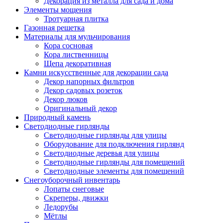
Декорация из металла для сада и дома
Элементы мощения
Тротуарная плитка
Газонная решетка
Материалы для мульчирования
Кора сосновая
Кора лиственницы
Щепа декоративная
Камни искусственные для декорации сада
Декор напорных фильтров
Декор садовых розеток
Декор люков
Оригинальный декор
Природный камень
Светодиодные гирлянды
Светодиодные гирлянды для улицы
Оборудование для подключения гирлянд
Светодиодные деревья для улицы
Светодиодные гирлянды для помещений
Светодиодные элементы для помещений
Снегоуборочный инвентарь
Лопаты снеговые
Скреперы, движки
Ледорубы
Мётлы