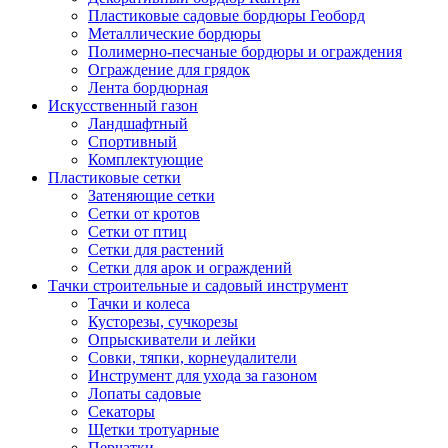
Пластиковые садовые бордюры Геоборд
Металлические бордюры
Полимерно-песчаные бордюры и ограждения
Ограждение для грядок
Лента бордюрная
Искусственный газон
Ландшафтный
Спортивный
Комплектующие
Пластиковые сетки
Затеняющие сетки
Сетки от кротов
Сетки от птиц
Сетки для растений
Сетки для арок и ограждений
Тачки строительные и садовый инструмент
Тачки и колеса
Кусторезы, сучкорезы
Опрыскиватели и лейки
Совки, тяпки, корнеудалители
Инструмент для ухода за газоном
Лопаты садовые
Секаторы
Щетки тротуарные
Перчатки