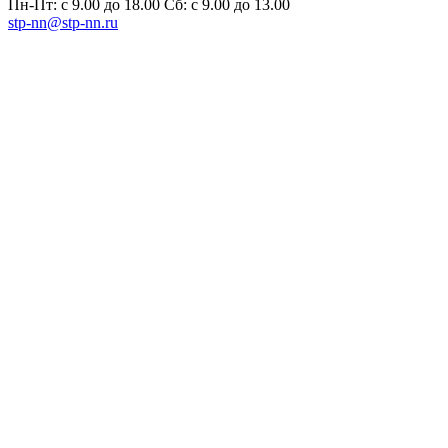
Пн-Пт: с 9.00 до 18.00 Сб: с 9.00 до 13.00
stp-nn@stp-nn.ru