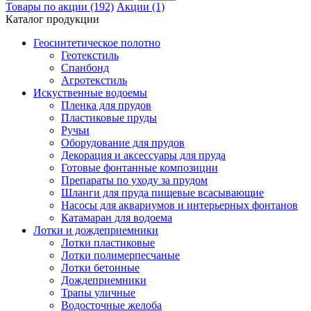
Товары по акции (192)
Акции (1)
Каталог продукции
Геосинтетическое полотно
Геотекстиль
Спанбонд
Агротекстиль
Искуственные водоемы
Пленка для прудов
Пластиковые пруды
Ручьи
Оборудование для прудов
Декорация и аксессуары для пруда
Готовые фонтанные композиции
Препараты по уходу за прудом
Шланги для пруда пищевые всасывающие
Насосы для аквариумов и интерьерных фонтанов
Катамаран для водоема
Лотки и дождеприемники
Лотки пластиковые
Лотки полимерпесчаные
Лотки бетонные
Дождеприемники
Трапы уличные
Водосточные желоба