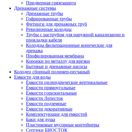
Придверная грязезащита
Дренажные системы
Дренажные трубы
Гофрированные трубы
Фитинги для дренажных труб
Ревизионные колодцы
Трубы с раструбом для наружной канализации и
прокладки кабеля
Колодцы фильтрационные конические для
дренажа
Профилированная мембрана
Коронки по металлу для врезки
Бытовые и дренажные насосы
Колодец сборный полимер-песчаный
Емкости для воды
Ёмкости цилиндрические вертикальные
Ёмкости прямоугольные
Ёмкости горизонтальные
Емкости Лепесток
Ёмкости подземные
Ёмкости декоративные
Комплектующие для емкостей
Баки для душа
Пластиковые мусорные контейнеры
Септики БИОСТОК