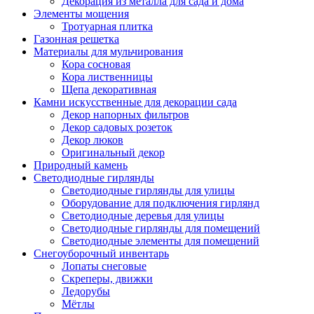
Декорация из металла для сада и дома
Элементы мощения
Тротуарная плитка
Газонная решетка
Материалы для мульчирования
Кора сосновая
Кора лиственницы
Щепа декоративная
Камни искусственные для декорации сада
Декор напорных фильтров
Декор садовых розеток
Декор люков
Оригинальный декор
Природный камень
Светодиодные гирлянды
Светодиодные гирлянды для улицы
Оборудование для подключения гирлянд
Светодиодные деревья для улицы
Светодиодные гирлянды для помещений
Светодиодные элементы для помещений
Снегоуборочный инвентарь
Лопаты снеговые
Скреперы, движки
Ледорубы
Мётлы