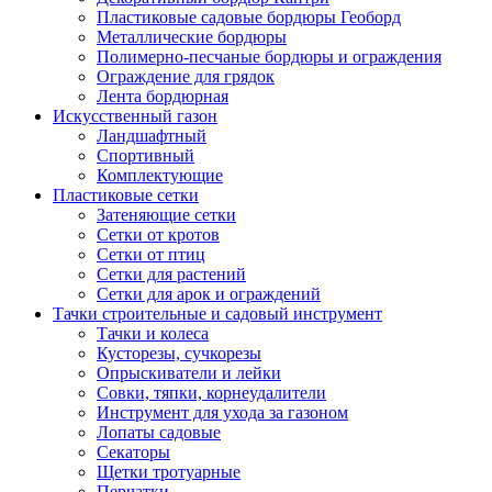
Пластиковые садовые бордюры Геоборд
Металлические бордюры
Полимерно-песчаные бордюры и ограждения
Ограждение для грядок
Лента бордюрная
Искусственный газон
Ландшафтный
Спортивный
Комплектующие
Пластиковые сетки
Затеняющие сетки
Сетки от кротов
Сетки от птиц
Сетки для растений
Сетки для арок и ограждений
Тачки строительные и садовый инструмент
Тачки и колеса
Кусторезы, сучкорезы
Опрыскиватели и лейки
Совки, тяпки, корнеудалители
Инструмент для ухода за газоном
Лопаты садовые
Секаторы
Щетки тротуарные
Перчатки