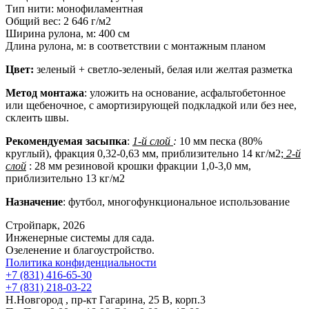
Тип нити:
монофиламентная
Общий вес:
2 646 г/м2
Ширина рулона, м:
400 см
Длина рулона, м:
в соответствии с монтажным планом
Цвет:
зеленый + светло-зеленый, белая или желтая разметка
Метод монтажа
: уложить на основание, асфальтобетонное
или щебеночное, с амортизирующей подкладкой или без нее,
склеить швы.
Рекомендуемая засыпка
:
1-й слой
:
10 мм песка (80%
круглый), фракция 0,32-0,63 мм, приблизительно 14 кг/м2;
2-й
слой
: 28 мм резиновой крошки фракции 1,0-3,0 мм,
приблизительно 13 кг/м2
Назначение
:
футбол, многофункциональное использование
Стройпарк, 2026
Инженерные системы для сада.
Озеленение и благоустройство.
Политика конфиденциальности
+7 (831) 416-65-30
+7 (831) 218-03-22
Н.Новгород , пр-кт Гагарина, 25 В, корп.3