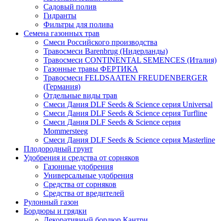
Садовый полив
Гидранты
Фильтры для полива
Семена газонных трав
Смеси Российского производства
Травосмеси Barenbrug (Нидерланды)
Травосмеси CONTINENTAL SEMENCES (Италия)
Газонные травы ФЕРТИКА
Травосмеси FELDSAATEN FREUDENBERGER
(Германия)
Отдельные виды трав
Смеси Дания DLF Seeds & Sciеnce серия Universal
Смеси Дания DLF Seeds & Sciеnce серия Turfline
Смеси Дания DLF Seeds & Sciеnce серия
Mommersteeg
Смеси Дания DLF Seeds & Sciеnce серия Masterline
Плодородный грунт
Удобрения и средства от сорняков
Газонные удобрения
Универсальные удобрения
Средства от сорняков
Средства от вредителей
Рулонный газон
Бордюры и грядки
Декоративный бордюр Кантри