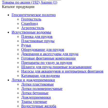
Товары по акции (192)
Акции (1)
Каталог продукции
Геосинтетическое полотно
Геотекстиль
Спанбонд
Агротекстиль
Искуственные водоемы
Пленка для прудов
Пластиковые пруды
Ручьи
Оборудование для прудов
Декорация и аксессуары для пруда
Готовые фонтанные композиции
Препараты по уходу за прудом
Шланги для пруда пищевые всасывающие
Насосы для аквариумов и интерьерных фонтанов
Катамаран для водоема
Лотки и дождеприемники
Лотки пластиковые
Лотки полимерпесчаные
Лотки бетонные
Дождеприемники
Трапы уличные
Водосточные желоба