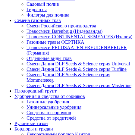
Садовый полив
Гидранты
Фильтры для полива
Семена газонных трав
Смеси Российского производства
Травосмеси Barenbrug (Нидерланды)
Травосмеси CONTINENTAL SEMENCES (Италия)
Газонные травы ФЕРТИКА
Травосмеси FELDSAATEN FREUDENBERGER
(Германия)
Отдельные виды трав
Смеси Дания DLF Seeds & Sciеnce серия Universal
Смеси Дания DLF Seeds & Sciеnce серия Turfline
Смеси Дания DLF Seeds & Sciеnce серия
Mommersteeg
Смеси Дания DLF Seeds & Sciеnce серия Masterline
Плодородный грунт
Удобрения и средства от сорняков
Газонные удобрения
Универсальные удобрения
Средства от сорняков
Средства от вредителей
Рулонный газон
Бордюры и грядки
Декоративный бордюр Кантри