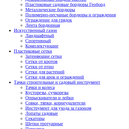
Пластиковые садовые бордюры Геоборд
Металлические бордюры
Полимерно-песчаные бордюры и ограждения
Ограждение для грядок
Лента бордюрная
Искусственный газон
Ландшафтный
Спортивный
Комплектующие
Пластиковые сетки
Затеняющие сетки
Сетки от кротов
Сетки от птиц
Сетки для растений
Сетки для арок и ограждений
Тачки строительные и садовый инструмент
Тачки и колеса
Кусторезы, сучкорезы
Опрыскиватели и лейки
Совки, тяпки, корнеудалители
Инструмент для ухода за газоном
Лопаты садовые
Секаторы
Щетки тротуарные
Перчатки