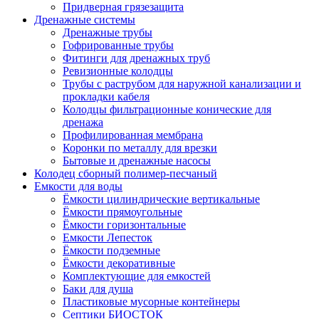
Придверная грязезащита
Дренажные системы
Дренажные трубы
Гофрированные трубы
Фитинги для дренажных труб
Ревизионные колодцы
Трубы с раструбом для наружной канализации и
прокладки кабеля
Колодцы фильтрационные конические для
дренажа
Профилированная мембрана
Коронки по металлу для врезки
Бытовые и дренажные насосы
Колодец сборный полимер-песчаный
Емкости для воды
Ёмкости цилиндрические вертикальные
Ёмкости прямоугольные
Ёмкости горизонтальные
Емкости Лепесток
Ёмкости подземные
Ёмкости декоративные
Комплектующие для емкостей
Баки для душа
Пластиковые мусорные контейнеры
Септики БИОСТОК