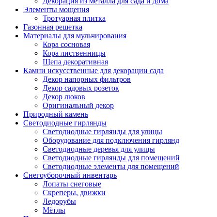
Декорация из металла для сада и дома
Элементы мощения
Тротуарная плитка
Газонная решетка
Материалы для мульчирования
Кора сосновая
Кора лиственницы
Щепа декоративная
Камни искусственные для декорации сада
Декор напорных фильтров
Декор садовых розеток
Декор люков
Оригинальный декор
Природный камень
Светодиодные гирлянды
Светодиодные гирлянды для улицы
Оборудование для подключения гирлянд
Светодиодные деревья для улицы
Светодиодные гирлянды для помещений
Светодиодные элементы для помещений
Снегоуборочный инвентарь
Лопаты снеговые
Скреперы, движки
Ледорубы
Мётлы