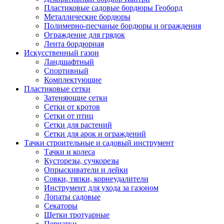
Пластиковые садовые бордюры Геоборд
Металлические бордюры
Полимерно-песчаные бордюры и ограждения
Ограждение для грядок
Лента бордюрная
Искусственный газон
Ландшафтный
Спортивный
Комплектующие
Пластиковые сетки
Затеняющие сетки
Сетки от кротов
Сетки от птиц
Сетки для растений
Сетки для арок и ограждений
Тачки строительные и садовый инструмент
Тачки и колеса
Кусторезы, сучкорезы
Опрыскиватели и лейки
Совки, тяпки, корнеудалители
Инструмент для ухода за газоном
Лопаты садовые
Секаторы
Щетки тротуарные
Перчатки