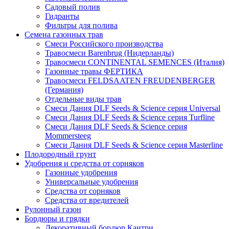
Садовый полив
Гидранты
Фильтры для полива
Семена газонных трав
Смеси Российского производства
Травосмеси Barenbrug (Нидерланды)
Травосмеси CONTINENTAL SEMENCES (Италия)
Газонные травы ФЕРТИКА
Травосмеси FELDSAATEN FREUDENBERGER
(Германия)
Отдельные виды трав
Смеси Дания DLF Seeds & Sciеnce серия Universal
Смеси Дания DLF Seeds & Sciеnce серия Turfline
Смеси Дания DLF Seeds & Sciеnce серия
Mommersteeg
Смеси Дания DLF Seeds & Sciеnce серия Masterline
Плодородный грунт
Удобрения и средства от сорняков
Газонные удобрения
Универсальные удобрения
Средства от сорняков
Средства от вредителей
Рулонный газон
Бордюры и грядки
Декоративный бордюр Кантри