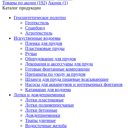
Товары по акции (192)
Акции (1)
Каталог продукции
Геосинтетическое полотно
Геотекстиль
Спанбонд
Агротекстиль
Искуственные водоемы
Пленка для прудов
Пластиковые пруды
Ручьи
Оборудование для прудов
Декорация и аксессуары для пруда
Готовые фонтанные композиции
Препараты по уходу за прудом
Шланги для пруда пищевые всасывающие
Насосы для аквариумов и интерьерных фонтанов
Катамаран для водоема
Лотки и дождеприемники
Лотки пластиковые
Лотки полимерпесчаные
Лотки бетонные
Дождеприемники
Трапы уличные
Водосточные желоба