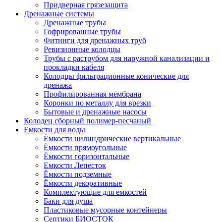
Придверная грязезащита
Дренажные системы
Дренажные трубы
Гофрированные трубы
Фитинги для дренажных труб
Ревизионные колодцы
Трубы с раструбом для наружной канализации и
прокладки кабеля
Колодцы фильтрационные конические для
дренажа
Профилированная мембрана
Коронки по металлу для врезки
Бытовые и дренажные насосы
Колодец сборный полимер-песчаный
Емкости для воды
Ёмкости цилиндрические вертикальные
Ёмкости прямоугольные
Ёмкости горизонтальные
Емкости Лепесток
Ёмкости подземные
Ёмкости декоративные
Комплектующие для емкостей
Баки для душа
Пластиковые мусорные контейнеры
Септики БИОСТОК