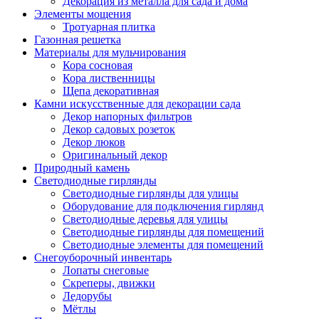
Декорация из металла для сада и дома
Элементы мощения
Тротуарная плитка
Газонная решетка
Материалы для мульчирования
Кора сосновая
Кора лиственницы
Щепа декоративная
Камни искусственные для декорации сада
Декор напорных фильтров
Декор садовых розеток
Декор люков
Оригинальный декор
Природный камень
Светодиодные гирлянды
Светодиодные гирлянды для улицы
Оборудование для подключения гирлянд
Светодиодные деревья для улицы
Светодиодные гирлянды для помещений
Светодиодные элементы для помещений
Снегоуборочный инвентарь
Лопаты снеговые
Скреперы, движки
Ледорубы
Мётлы