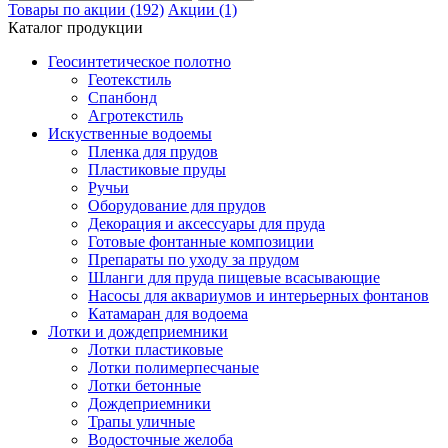
Товары по акции (192)
Акции (1)
Каталог продукции
Геосинтетическое полотно
Геотекстиль
Спанбонд
Агротекстиль
Искуственные водоемы
Пленка для прудов
Пластиковые пруды
Ручьи
Оборудование для прудов
Декорация и аксессуары для пруда
Готовые фонтанные композиции
Препараты по уходу за прудом
Шланги для пруда пищевые всасывающие
Насосы для аквариумов и интерьерных фонтанов
Катамаран для водоема
Лотки и дождеприемники
Лотки пластиковые
Лотки полимерпесчаные
Лотки бетонные
Дождеприемники
Трапы уличные
Водосточные желоба