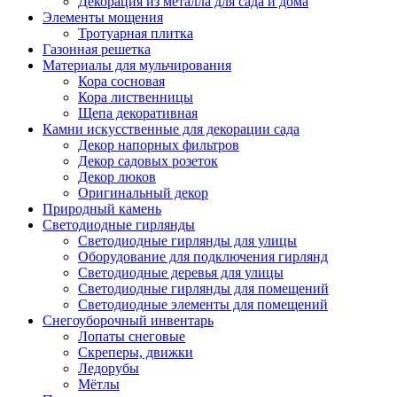
Декорация из металла для сада и дома
Элементы мощения
Тротуарная плитка
Газонная решетка
Материалы для мульчирования
Кора сосновая
Кора лиственницы
Щепа декоративная
Камни искусственные для декорации сада
Декор напорных фильтров
Декор садовых розеток
Декор люков
Оригинальный декор
Природный камень
Светодиодные гирлянды
Светодиодные гирлянды для улицы
Оборудование для подключения гирлянд
Светодиодные деревья для улицы
Светодиодные гирлянды для помещений
Светодиодные элементы для помещений
Снегоуборочный инвентарь
Лопаты снеговые
Скреперы, движки
Ледорубы
Мётлы