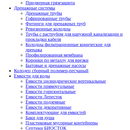
Придверная грязезащита
Дренажные системы
Дренажные трубы
Гофрированные трубы
Фитинги для дренажных труб
Ревизионные колодцы
Трубы с раструбом для наружной канализации и
прокладки кабеля
Колодцы фильтрационные конические для
дренажа
Профилированная мембрана
Коронки по металлу для врезки
Бытовые и дренажные насосы
Колодец сборный полимер-песчаный
Емкости для воды
Ёмкости цилиндрические вертикальные
Ёмкости прямоугольные
Ёмкости горизонтальные
Емкости Лепесток
Ёмкости подземные
Ёмкости декоративные
Комплектующие для емкостей
Баки для душа
Пластиковые мусорные контейнеры
Септики БИОСТОК