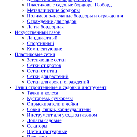
Пластиковые садовые бордюры Геоборд
Металлические бордюры
Полимерно-песчаные бордюры и ограждения
Ограждение для грядок
Лента бордюрная
Искусственный газон
Ландшафтный
Спортивный
Комплектующие
Пластиковые сетки
Затеняющие сетки
Сетки от кротов
Сетки от птиц
Сетки для растений
Сетки для арок и ограждений
Тачки строительные и садовый инструмент
Тачки и колеса
Кусторезы, сучкорезы
Опрыскиватели и лейки
Совки, тяпки, корнеудалители
Инструмент для ухода за газоном
Лопаты садовые
Секаторы
Щетки тротуарные
Перчатки