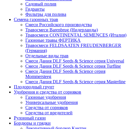
Садовый полив
Гидранты
Фильтры для полива
Семена газонных трав
Смеси Российского производства
Травосмеси Barenbrug (Нидерланды)
Травосмеси CONTINENTAL SEMENCES (Италия)
Газонные травы ФЕРТИКА
Травосмеси FELDSAATEN FREUDENBERGER
(Германия)
Отдельные виды трав
Смеси Дания DLF Seeds & Sciеnce серия Universal
Смеси Дания DLF Seeds & Sciеnce серия Turfline
Смеси Дания DLF Seeds & Sciеnce серия
Mommersteeg
Смеси Дания DLF Seeds & Sciеnce серия Masterline
Плодородный грунт
Удобрения и средства от сорняков
Газонные удобрения
Универсальные удобрения
Средства от сорняков
Средства от вредителей
Рулонный газон
Бордюры и грядки
Декоративный бордюр Кантри