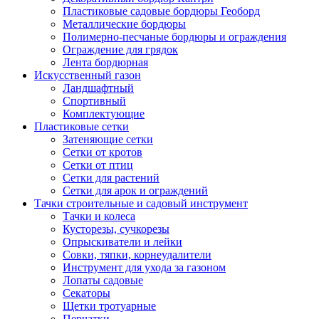
Пластиковые садовые бордюры Геоборд
Металлические бордюры
Полимерно-песчаные бордюры и ограждения
Ограждение для грядок
Лента бордюрная
Искусственный газон
Ландшафтный
Спортивный
Комплектующие
Пластиковые сетки
Затеняющие сетки
Сетки от кротов
Сетки от птиц
Сетки для растений
Сетки для арок и ограждений
Тачки строительные и садовый инструмент
Тачки и колеса
Кусторезы, сучкорезы
Опрыскиватели и лейки
Совки, тяпки, корнеудалители
Инструмент для ухода за газоном
Лопаты садовые
Секаторы
Щетки тротуарные
Перчатки