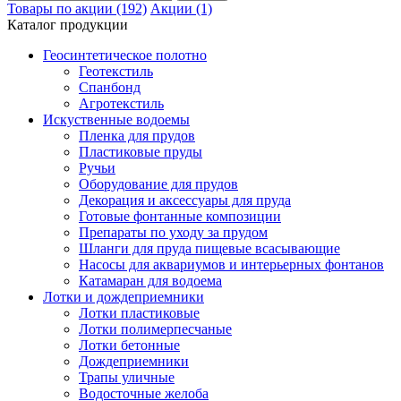
Товары по акции (192)
Акции (1)
Каталог продукции
Геосинтетическое полотно
Геотекстиль
Спанбонд
Агротекстиль
Искуственные водоемы
Пленка для прудов
Пластиковые пруды
Ручьи
Оборудование для прудов
Декорация и аксессуары для пруда
Готовые фонтанные композиции
Препараты по уходу за прудом
Шланги для пруда пищевые всасывающие
Насосы для аквариумов и интерьерных фонтанов
Катамаран для водоема
Лотки и дождеприемники
Лотки пластиковые
Лотки полимерпесчаные
Лотки бетонные
Дождеприемники
Трапы уличные
Водосточные желоба