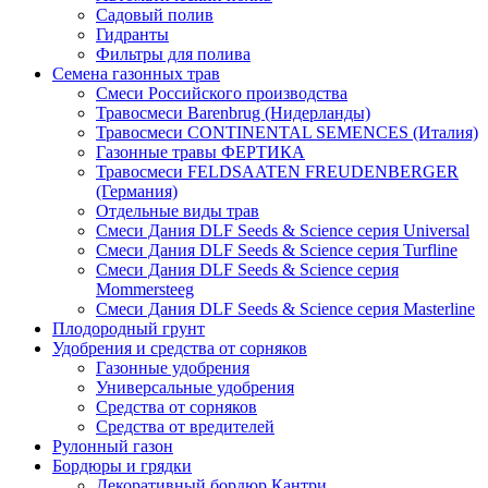
Садовый полив
Гидранты
Фильтры для полива
Семена газонных трав
Смеси Российского производства
Травосмеси Barenbrug (Нидерланды)
Травосмеси CONTINENTAL SEMENCES (Италия)
Газонные травы ФЕРТИКА
Травосмеси FELDSAATEN FREUDENBERGER
(Германия)
Отдельные виды трав
Смеси Дания DLF Seeds & Sciеnce серия Universal
Смеси Дания DLF Seeds & Sciеnce серия Turfline
Смеси Дания DLF Seeds & Sciеnce серия
Mommersteeg
Смеси Дания DLF Seeds & Sciеnce серия Masterline
Плодородный грунт
Удобрения и средства от сорняков
Газонные удобрения
Универсальные удобрения
Средства от сорняков
Средства от вредителей
Рулонный газон
Бордюры и грядки
Декоративный бордюр Кантри