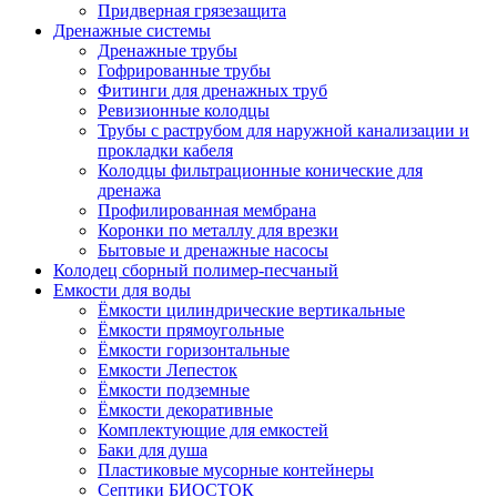
Придверная грязезащита
Дренажные системы
Дренажные трубы
Гофрированные трубы
Фитинги для дренажных труб
Ревизионные колодцы
Трубы с раструбом для наружной канализации и
прокладки кабеля
Колодцы фильтрационные конические для
дренажа
Профилированная мембрана
Коронки по металлу для врезки
Бытовые и дренажные насосы
Колодец сборный полимер-песчаный
Емкости для воды
Ёмкости цилиндрические вертикальные
Ёмкости прямоугольные
Ёмкости горизонтальные
Емкости Лепесток
Ёмкости подземные
Ёмкости декоративные
Комплектующие для емкостей
Баки для душа
Пластиковые мусорные контейнеры
Септики БИОСТОК