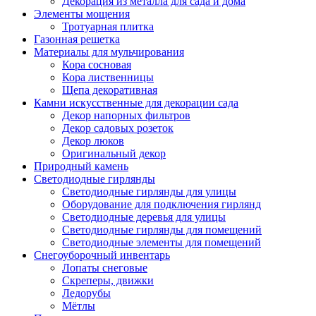
Декорация из металла для сада и дома
Элементы мощения
Тротуарная плитка
Газонная решетка
Материалы для мульчирования
Кора сосновая
Кора лиственницы
Щепа декоративная
Камни искусственные для декорации сада
Декор напорных фильтров
Декор садовых розеток
Декор люков
Оригинальный декор
Природный камень
Светодиодные гирлянды
Светодиодные гирлянды для улицы
Оборудование для подключения гирлянд
Светодиодные деревья для улицы
Светодиодные гирлянды для помещений
Светодиодные элементы для помещений
Снегоуборочный инвентарь
Лопаты снеговые
Скреперы, движки
Ледорубы
Мётлы