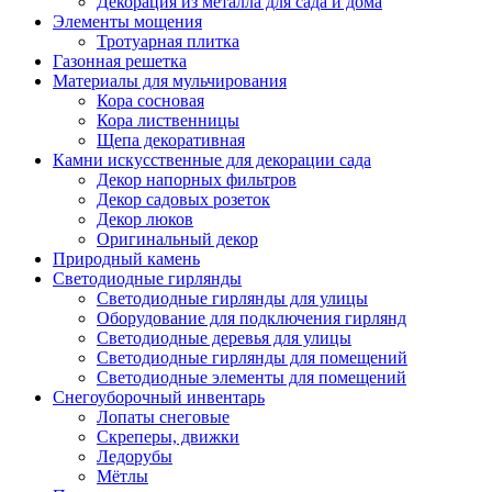
Декорация из металла для сада и дома
Элементы мощения
Тротуарная плитка
Газонная решетка
Материалы для мульчирования
Кора сосновая
Кора лиственницы
Щепа декоративная
Камни искусственные для декорации сада
Декор напорных фильтров
Декор садовых розеток
Декор люков
Оригинальный декор
Природный камень
Светодиодные гирлянды
Светодиодные гирлянды для улицы
Оборудование для подключения гирлянд
Светодиодные деревья для улицы
Светодиодные гирлянды для помещений
Светодиодные элементы для помещений
Снегоуборочный инвентарь
Лопаты снеговые
Скреперы, движки
Ледорубы
Мётлы