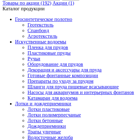
Товары по акции (192)
Акции (1)
Каталог продукции
Геосинтетическое полотно
Геотекстиль
Спанбонд
Агротекстиль
Искуственные водоемы
Пленка для прудов
Пластиковые пруды
Ручьи
Оборудование для прудов
Декорация и аксессуары для пруда
Готовые фонтанные композиции
Препараты по уходу за прудом
Шланги для пруда пищевые всасывающие
Насосы для аквариумов и интерьерных фонтанов
Катамаран для водоема
Лотки и дождеприемники
Лотки пластиковые
Лотки полимерпесчаные
Лотки бетонные
Дождеприемники
Трапы уличные
Водосточные желоба