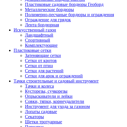
Пластиковые садовые бордюры Геоборд
Металлические бордюры
Полимерно-песчаные бордюры и ограждения
Ограждение для грядок
Лента бордюрная
Искусственный газон
Ландшафтный
Спортивный
Комплектующие
Пластиковые сетки
Затеняющие сетки
Сетки от кротов
Сетки от птиц
Сетки для растений
Сетки для арок и ограждений
Тачки строительные и садовый инструмент
Тачки и колеса
Кусторезы, сучкорезы
Опрыскиватели и лейки
Совки, тяпки, корнеудалители
Инструмент для ухода за газоном
Лопаты садовые
Секаторы
Щетки тротуарные
Перчатки