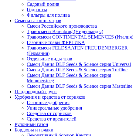
Садовый полив
Гидранты
Фильтры для полива
Семена газонных трав
Смеси Российского производства
Травосмеси Barenbrug (Нидерланды)
Травосмеси CONTINENTAL SEMENCES (Италия)
Газонные травы ФЕРТИКА
Травосмеси FELDSAATEN FREUDENBERGER
(Германия)
Отдельные виды трав
Смеси Дания DLF Seeds & Sciеnce серия Universal
Смеси Дания DLF Seeds & Sciеnce серия Turfline
Смеси Дания DLF Seeds & Sciеnce серия
Mommersteeg
Смеси Дания DLF Seeds & Sciеnce серия Masterline
Плодородный грунт
Удобрения и средства от сорняков
Газонные удобрения
Универсальные удобрения
Средства от сорняков
Средства от вредителей
Рулонный газон
Бордюры и грядки
Декоративный бордюр Кантри