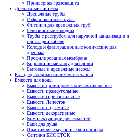
Придверная грязезащита
Дренажные системы
Дренажные трубы
Гофрированные трубы
Фитинги для дренажных труб
Ревизионные колодцы
Трубы с раструбом для наружной канализации и
прокладки кабеля
Колодцы фильтрационные конические для
дренажа
Профилированная мембрана
Коронки по металлу для врезки
Бытовые и дренажные насосы
Колодец сборный полимер-песчаный
Емкости для воды
Ёмкости цилиндрические вертикальные
Ёмкости прямоугольные
Ёмкости горизонтальные
Емкости Лепесток
Ёмкости подземные
Ёмкости декоративные
Комплектующие для емкостей
Баки для душа
Пластиковые мусорные контейнеры
Септики БИОСТОК