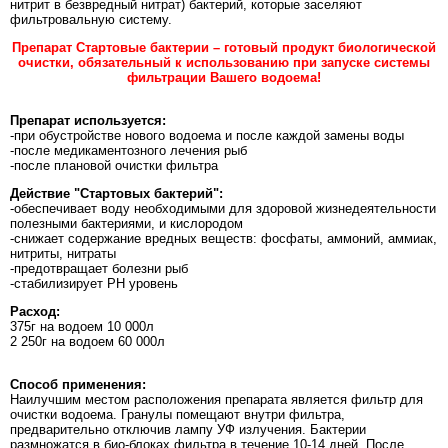
нитрит в безвредный нитрат) бактерий, которые заселяют
фильтровальную систему.
Препарат Стартовые бактерии
– готовый продукт биологической
очистки, обязательный к использованию при запуске системы
фильтрации Вашего водоема!
Препарат используется:
-при обустройстве нового водоема и после каждой замены воды
-после медикаментозного лечения рыб
-после плановой очистки фильтра
Действие "Стартовых бактерий":
-обеспечивает воду необходимыми для здоровой жизнедеятельности
полезными бактериями, и кислородом
-снижает содержание вредных веществ: фосфаты, аммоний, аммиак,
нитриты, нитраты
-предотвращает болезни рыб
-стабилизирует РН уровень
Расход:
375г на водоем 10 000л
2 250г на водоем 60 000л
Способ применения:
Наилучшим местом расположения препарата является фильтр для
очистки водоема. Гранулы помещают внутри фильтра,
предварительно отключив лампу УФ излучения. Бактерии
размножатся в био-блоках фильтра в течение 10-14 дней. После