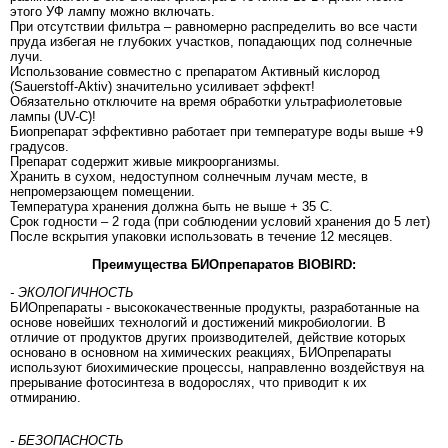
этого УФ лампу можно включать.
При отсутствии фильтра – равномерно распределить во все части
пруда избегая не глубоких участков, попадающих под солнечные
лучи.
Использование совместно с препаратом Активный кислород
(Sauerstoff-Aktiv) значительно усиливает эффект!
Обязательно отключите на время обработки ультрафиолетовые
лампы (UV-C)!
Биопрепарат эффективно работает при температуре воды выше +9
градусов.
Препарат содержит живые микроорганизмы.
Хранить в сухом, недоступном солнечным лучам месте, в
непромерзающем помещении.
Температура хранения должна быть не выше + 35 С.
Срок годности – 2 года (при соблюдении условий хранения до 5 лет)
После вскрытия упаковки использовать в течение 12 месяцев.
Преимущества БИОпрепаратов BIOBIRD:
- ЭКОЛОГИЧНОСТЬ
БИОпрепараты - высококачественные продукты, разработанные на
основе новейших технологий и достижений микробиологии. В
отличие от продуктов других производителей, действие которых
основано в основном на химических реакциях, БИОпрепараты
используют биохимические процессы, направленно воздействуя на
прерывание фотосинтеза в водорослях, что приводит к их
отмиранию.
- БЕЗОПАСНОСТЬ