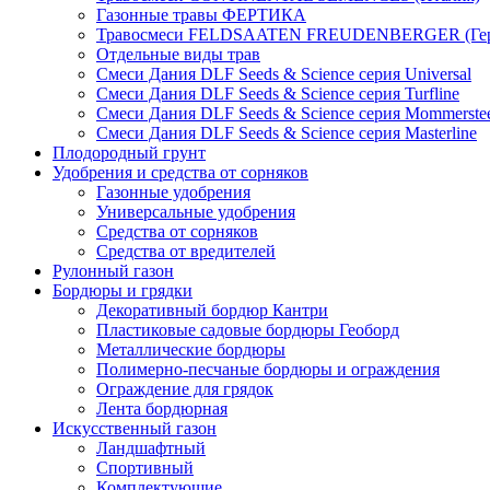
Газонные травы ФЕРТИКА
Травосмеси FELDSAATEN FREUDENBERGER (Гер
Отдельные виды трав
Смеси Дания DLF Seeds & Sciеnce серия Universal
Смеси Дания DLF Seeds & Sciеnce серия Turfline
Смеси Дания DLF Seeds & Sciеnce серия Mommerste
Смеси Дания DLF Seeds & Sciеnce серия Masterline
Плодородный грунт
Удобрения и средства от сорняков
Газонные удобрения
Универсальные удобрения
Средства от сорняков
Средства от вредителей
Рулонный газон
Бордюры и грядки
Декоративный бордюр Кантри
Пластиковые садовые бордюры Геоборд
Металлические бордюры
Полимерно-песчаные бордюры и ограждения
Ограждение для грядок
Лента бордюрная
Искусственный газон
Ландшафтный
Спортивный
Комплектующие