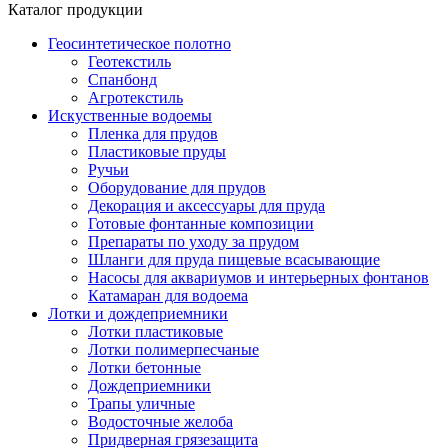
Каталог продукции
Геосинтетическое полотно
Геотекстиль
Спанбонд
Агротекстиль
Искуственные водоемы
Пленка для прудов
Пластиковые пруды
Ручьи
Оборудование для прудов
Декорация и аксессуары для пруда
Готовые фонтанные композиции
Препараты по уходу за прудом
Шланги для пруда пищевые всасывающие
Насосы для аквариумов и интерьерных фонтанов
Катамаран для водоема
Лотки и дождеприемники
Лотки пластиковые
Лотки полимерпесчаные
Лотки бетонные
Дождеприемники
Трапы уличные
Водосточные желоба
Придверная грязезащита