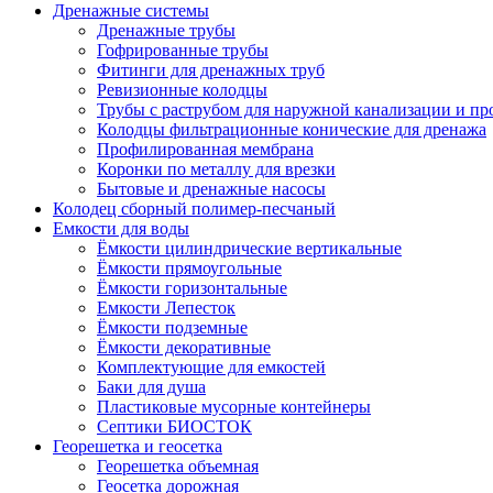
Дренажные системы
Дренажные трубы
Гофрированные трубы
Фитинги для дренажных труб
Ревизионные колодцы
Трубы с раструбом для наружной канализации и пр
Колодцы фильтрационные конические для дренажа
Профилированная мембрана
Коронки по металлу для врезки
Бытовые и дренажные насосы
Колодец сборный полимер-песчаный
Емкости для воды
Ёмкости цилиндрические вертикальные
Ёмкости прямоугольные
Ёмкости горизонтальные
Емкости Лепесток
Ёмкости подземные
Ёмкости декоративные
Комплектующие для емкостей
Баки для душа
Пластиковые мусорные контейнеры
Септики БИОСТОК
Георешетка и геосетка
Георешетка объемная
Геосетка дорожная