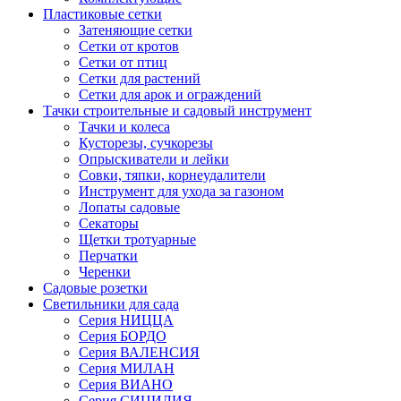
Пластиковые сетки
Затеняющие сетки
Сетки от кротов
Сетки от птиц
Сетки для растений
Сетки для арок и ограждений
Тачки строительные и садовый инструмент
Тачки и колеса
Кусторезы, сучкорезы
Опрыскиватели и лейки
Совки, тяпки, корнеудалители
Инструмент для ухода за газоном
Лопаты садовые
Секаторы
Щетки тротуарные
Перчатки
Черенки
Садовые розетки
Светильники для сада
Серия НИЦЦА
Серия БОРДО
Серия ВАЛЕНСИЯ
Серия МИЛАН
Серия ВИАНО
Серия СИЦИЛИЯ