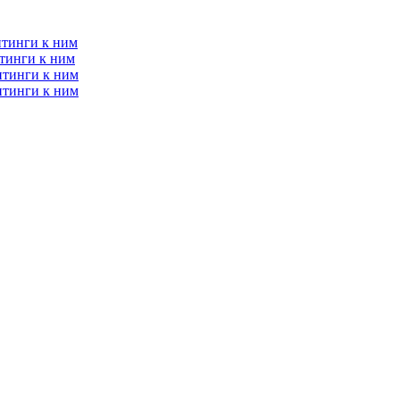
итинги к ним
тинги к ним
итинги к ним
итинги к ним