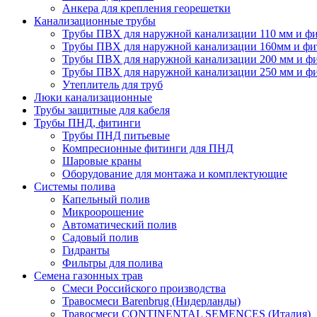
Анкера для крепления георешетки
Канализационные трубы
Трубы ПВХ для наружной канализации 110 мм и ф
Трубы ПВХ для наружной канализации 160мм и фи
Трубы ПВХ для наружной канализации 200 мм и ф
Трубы ПВХ для наружной канализации 250 мм и ф
Утеплитель для труб
Люки канализационные
Трубы защитные для кабеля
Трубы ПНД, фитинги
Трубы ПНД питьевые
Компресионные фитинги для ПНД
Шаровые краны
Оборудование для монтажа и комплектующие
Системы полива
Капельный полив
Микроорошение
Автоматический полив
Садовый полив
Гидранты
Фильтры для полива
Семена газонных трав
Смеси Российского производства
Травосмеси Barenbrug (Нидерланды)
Травосмеси CONTINENTAL SEMENCES (Италия)