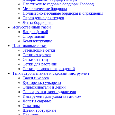
Пластиковые садовые бордюры Геоборд
Металлические бордюры
Полимерно-песчаные бордюры и ограждения
Ограждение для грядок
Лента бордюрная
Искусственный газон
Ландшафтный
Спортивный
Комплектующие
Пластиковые сетки
Затеняющие сетки
Сетки от кротов
Сетки от птиц
Сетки для растений
Сетки для арок и ограждений
Тачки строительные и садовый инструмент
Тачки и колеса
Кусторезы, сучкорезы
Опрыскиватели и лейки
Совки, тяпки, корнеудалители
Инструмент для ухода за газоном
Лопаты садовые
Секаторы
Щетки тротуарные
Перчатки