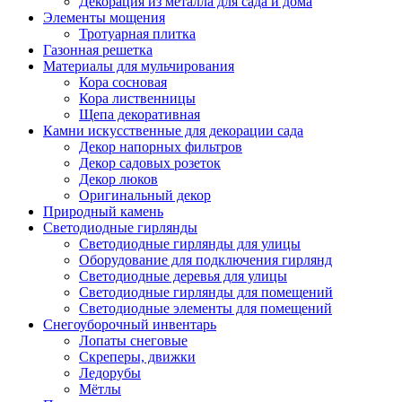
Декорация из металла для сада и дома
Элементы мощения
Тротуарная плитка
Газонная решетка
Материалы для мульчирования
Кора сосновая
Кора лиственницы
Щепа декоративная
Камни искусственные для декорации сада
Декор напорных фильтров
Декор садовых розеток
Декор люков
Оригинальный декор
Природный камень
Светодиодные гирлянды
Светодиодные гирлянды для улицы
Оборудование для подключения гирлянд
Светодиодные деревья для улицы
Светодиодные гирлянды для помещений
Светодиодные элементы для помещений
Снегоуборочный инвентарь
Лопаты снеговые
Скреперы, движки
Ледорубы
Мётлы