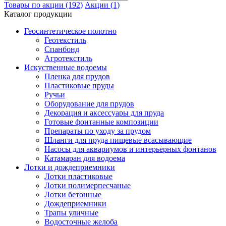
Товары по акции (192)
Акции (1)
Каталог продукции
Геосинтетическое полотно
Геотекстиль
Спанбонд
Агротекстиль
Искуственные водоемы
Пленка для прудов
Пластиковые пруды
Ручьи
Оборудование для прудов
Декорация и аксессуары для пруда
Готовые фонтанные композиции
Препараты по уходу за прудом
Шланги для пруда пищевые всасывающие
Насосы для аквариумов и интерьерных фонтанов
Катамаран для водоема
Лотки и дождеприемники
Лотки пластиковые
Лотки полимерпесчаные
Лотки бетонные
Дождеприемники
Трапы уличные
Водосточные желоба