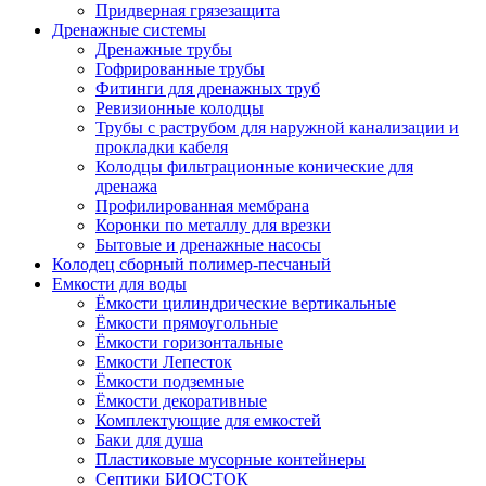
Придверная грязезащита
Дренажные системы
Дренажные трубы
Гофрированные трубы
Фитинги для дренажных труб
Ревизионные колодцы
Трубы с раструбом для наружной канализации и
прокладки кабеля
Колодцы фильтрационные конические для
дренажа
Профилированная мембрана
Коронки по металлу для врезки
Бытовые и дренажные насосы
Колодец сборный полимер-песчаный
Емкости для воды
Ёмкости цилиндрические вертикальные
Ёмкости прямоугольные
Ёмкости горизонтальные
Емкости Лепесток
Ёмкости подземные
Ёмкости декоративные
Комплектующие для емкостей
Баки для душа
Пластиковые мусорные контейнеры
Септики БИОСТОК