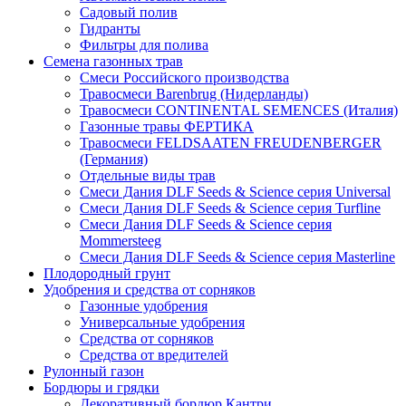
Садовый полив
Гидранты
Фильтры для полива
Семена газонных трав
Смеси Российского производства
Травосмеси Barenbrug (Нидерланды)
Травосмеси CONTINENTAL SEMENCES (Италия)
Газонные травы ФЕРТИКА
Травосмеси FELDSAATEN FREUDENBERGER
(Германия)
Отдельные виды трав
Смеси Дания DLF Seeds & Sciеnce серия Universal
Смеси Дания DLF Seeds & Sciеnce серия Turfline
Смеси Дания DLF Seeds & Sciеnce серия
Mommersteeg
Смеси Дания DLF Seeds & Sciеnce серия Masterline
Плодородный грунт
Удобрения и средства от сорняков
Газонные удобрения
Универсальные удобрения
Средства от сорняков
Средства от вредителей
Рулонный газон
Бордюры и грядки
Декоративный бордюр Кантри