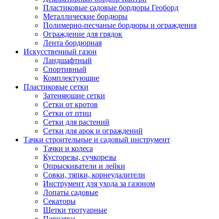
Пластиковые садовые бордюры Геоборд
Металлические бордюры
Полимерно-песчаные бордюры и ограждения
Ограждение для грядок
Лента бордюрная
Искусственный газон
Ландшафтный
Спортивный
Комплектующие
Пластиковые сетки
Затеняющие сетки
Сетки от кротов
Сетки от птиц
Сетки для растений
Сетки для арок и ограждений
Тачки строительные и садовый инструмент
Тачки и колеса
Кусторезы, сучкорезы
Опрыскиватели и лейки
Совки, тяпки, корнеудалители
Инструмент для ухода за газоном
Лопаты садовые
Секаторы
Щетки тротуарные
Перчатки