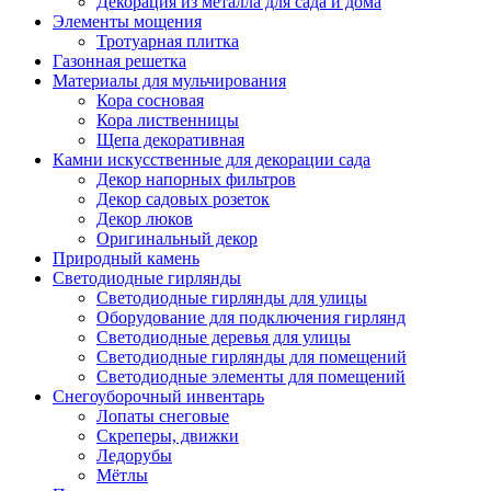
Декорация из металла для сада и дома
Элементы мощения
Тротуарная плитка
Газонная решетка
Материалы для мульчирования
Кора сосновая
Кора лиственницы
Щепа декоративная
Камни искусственные для декорации сада
Декор напорных фильтров
Декор садовых розеток
Декор люков
Оригинальный декор
Природный камень
Светодиодные гирлянды
Светодиодные гирлянды для улицы
Оборудование для подключения гирлянд
Светодиодные деревья для улицы
Светодиодные гирлянды для помещений
Светодиодные элементы для помещений
Снегоуборочный инвентарь
Лопаты снеговые
Скреперы, движки
Ледорубы
Мётлы