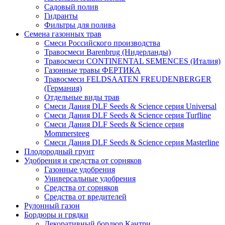
Садовый полив
Гидранты
Фильтры для полива
Семена газонных трав
Смеси Российского производства
Травосмеси Barenbrug (Нидерланды)
Травосмеси CONTINENTAL SEMENCES (Италия)
Газонные травы ФЕРТИКА
Травосмеси FELDSAATEN FREUDENBERGER
(Германия)
Отдельные виды трав
Смеси Дания DLF Seeds & Sciеnce серия Universal
Смеси Дания DLF Seeds & Sciеnce серия Turfline
Смеси Дания DLF Seeds & Sciеnce серия
Mommersteeg
Смеси Дания DLF Seeds & Sciеnce серия Masterline
Плодородный грунт
Удобрения и средства от сорняков
Газонные удобрения
Универсальные удобрения
Средства от сорняков
Средства от вредителей
Рулонный газон
Бордюры и грядки
Декоративный бордюр Кантри