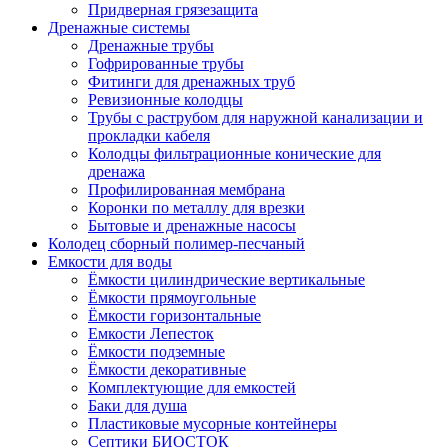
Придверная грязезащита
Дренажные системы
Дренажные трубы
Гофрированные трубы
Фитинги для дренажных труб
Ревизионные колодцы
Трубы с раструбом для наружной канализации и
прокладки кабеля
Колодцы фильтрационные конические для
дренажа
Профилированная мембрана
Коронки по металлу для врезки
Бытовые и дренажные насосы
Колодец сборный полимер-песчаный
Емкости для воды
Ёмкости цилиндрические вертикальные
Ёмкости прямоугольные
Ёмкости горизонтальные
Емкости Лепесток
Ёмкости подземные
Ёмкости декоративные
Комплектующие для емкостей
Баки для душа
Пластиковые мусорные контейнеры
Септики БИОСТОК