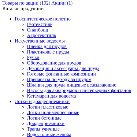
Товары по акции (192)
Акции (1)
Каталог продукции
Геосинтетическое полотно
Геотекстиль
Спанбонд
Агротекстиль
Искуственные водоемы
Пленка для прудов
Пластиковые пруды
Ручьи
Оборудование для прудов
Декорация и аксессуары для пруда
Готовые фонтанные композиции
Препараты по уходу за прудом
Шланги для пруда пищевые всасывающие
Насосы для аквариумов и интерьерных фонтанов
Катамаран для водоема
Лотки и дождеприемники
Лотки пластиковые
Лотки полимерпесчаные
Лотки бетонные
Дождеприемники
Трапы уличные
Водосточные желоба