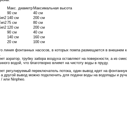
Макс. диаметр
Максимальная высота
90 см
40 см
Тип2
140 см
200 см
Тип2
75 см
80 см
Тип2
120 см
200 см
90 см
40 см
140 см
160 см
20 см
100 см
это линия фонтанных насосов, в которых помпа размещается в внешнем 
.
еет аэратор, трубку забора воздуха оставляют на поверхности, а из см
нного водой, что благотворно влияет на чистоту воды в пруду.
еет регулируемый переключатель потока, один вывод идет на фонтанную
 а другой вывод можно подключить для подачи воды на водопады и ру
/ или Ninpheo.