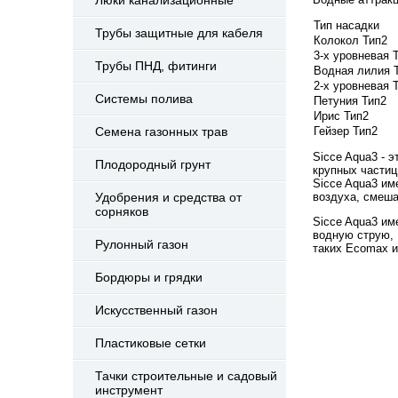
Тип насадки
Трубы защитные для кабеля
Колокол Тип2
3-х уровневая 
Трубы ПНД, фитинги
Водная лилия 
2-х уровневая 
Системы полива
Петуния Тип2
Ирис Тип2
Семена газонных трав
Гейзер Тип2
Sicce Aqua3 - 
Плодородный грунт
крупных частиц
Sicce Aqua3 им
Удобрения и средства от
воздуха, смеша
сорняков
Sicce Aqua3 им
водную струю,
Рулонный газон
таких Ecomax и 
Бордюры и грядки
Искусственный газон
Пластиковые сетки
Тачки строительные и садовый
инструмент