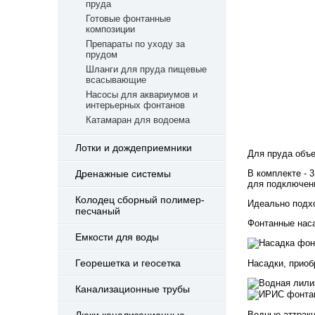
пруда
Готовые фонтанные
композиции
Препараты по уходу за
прудом
Шланги для пруда пищевые
всасывающие
Насосы для аквариумов и
интерьерных фонтанов
Катамаран для водоема
Лотки и дождеприемники
Для пруда объ
Дренажные системы
В комплекте - 
для подключени
Колодец сборный полимер-
Идеально подхо
песчаный
Фонтанные наса
Емкости для воды
Георешетка и геосетка
Насадки, прио
Канализационные трубы
Люки канализационные
Водные аттрак