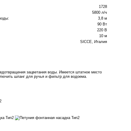
1728
5800 л/ч
воды:
3,8 м
90 Вт
220 В
10 м
SICCE, Италия
редотвращения зацветания воды. Имеется штатное место
ключить шланг для ручья и фильтр для водоема.