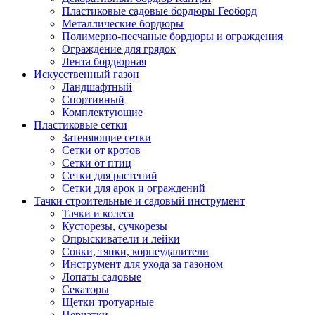
Пластиковые садовые бордюры Геоборд
Металлические бордюры
Полимерно-песчаные бордюры и ограждения
Ограждение для грядок
Лента бордюрная
Искусственный газон
Ландшафтный
Спортивный
Комплектующие
Пластиковые сетки
Затеняющие сетки
Сетки от кротов
Сетки от птиц
Сетки для растений
Сетки для арок и ограждений
Тачки строительные и садовый инструмент
Тачки и колеса
Кусторезы, сучкорезы
Опрыскиватели и лейки
Совки, тяпки, корнеудалители
Инструмент для ухода за газоном
Лопаты садовые
Секаторы
Щетки тротуарные
Перчатки