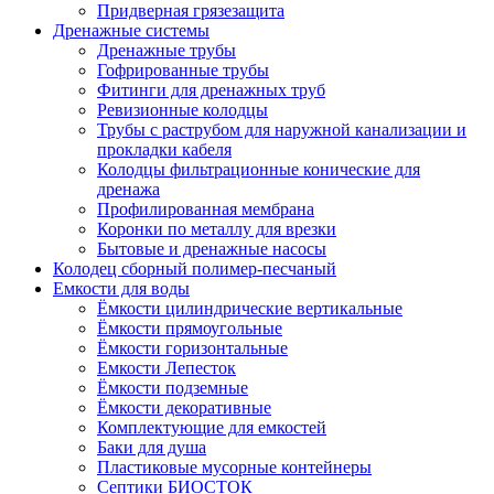
Придверная грязезащита
Дренажные системы
Дренажные трубы
Гофрированные трубы
Фитинги для дренажных труб
Ревизионные колодцы
Трубы с раструбом для наружной канализации и
прокладки кабеля
Колодцы фильтрационные конические для
дренажа
Профилированная мембрана
Коронки по металлу для врезки
Бытовые и дренажные насосы
Колодец сборный полимер-песчаный
Емкости для воды
Ёмкости цилиндрические вертикальные
Ёмкости прямоугольные
Ёмкости горизонтальные
Емкости Лепесток
Ёмкости подземные
Ёмкости декоративные
Комплектующие для емкостей
Баки для душа
Пластиковые мусорные контейнеры
Септики БИОСТОК