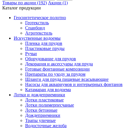
Товары по акции (192)
Акции (1)
Каталог продукции
Геосинтетическое полотно
Геотекстиль
Спанбонд
Агротекстиль
Искуственные водоемы
Пленка для прудов
Пластиковые пруды
Ручьи
Оборудование для прудов
Декорация и аксессуары для пруда
Готовые фонтанные композиции
Препараты по уходу за прудом
Шланги для пруда пищевые всасывающие
Насосы для аквариумов и интерьерных фонтанов
Катамаран для водоема
Лотки и дождеприемники
Лотки пластиковые
Лотки полимерпесчаные
Лотки бетонные
Дождеприемники
Трапы уличные
Водосточные желоба