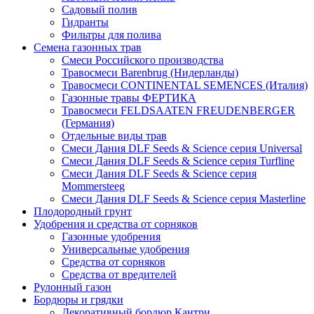
Садовый полив
Гидранты
Фильтры для полива
Семена газонных трав
Смеси Российского производства
Травосмеси Barenbrug (Нидерланды)
Травосмеси CONTINENTAL SEMENCES (Италия)
Газонные травы ФЕРТИКА
Травосмеси FELDSAATEN FREUDENBERGER
(Германия)
Отдельные виды трав
Смеси Дания DLF Seeds & Sciеnce серия Universal
Смеси Дания DLF Seeds & Sciеnce серия Turfline
Смеси Дания DLF Seeds & Sciеnce серия
Mommersteeg
Смеси Дания DLF Seeds & Sciеnce серия Masterline
Плодородный грунт
Удобрения и средства от сорняков
Газонные удобрения
Универсальные удобрения
Средства от сорняков
Средства от вредителей
Рулонный газон
Бордюры и грядки
Декоративный бордюр Кантри