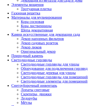
Декорация из металла для сада и дома
Элементы мощения
Тротуарная плитка
Газонная решетка
Материалы для мульчирования
Кора сосновая
Кора лиственницы
Щепа декоративная
Камни искусственные для декорации сада
Декор напорных фильтров
Декор садовых розеток
Декор люков
Оригинальный декор
Природный камень
Светодиодные гирлянды
Светодиодные гирлянды для улицы
Оборудование для подключения гирлянд
Светодиодные деревья для улицы
Светодиодные гирлянды для помещений
Светодиодные элементы для помещений
Снегоуборочный инвентарь
Лопаты снеговые
Скреперы, движки
Ледорубы
Мётлы