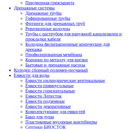
Придверная грязезащита
Дренажные системы
Дренажные трубы
Гофрированные трубы
Фитинги для дренажных труб
Ревизионные колодцы
Трубы с раструбом для наружной канализации и
прокладки кабеля
Колодцы фильтрационные конические для
дренажа
Профилированная мембрана
Коронки по металлу для врезки
Бытовые и дренажные насосы
Колодец сборный полимер-песчаный
Емкости для воды
Ёмкости цилиндрические вертикальные
Ёмкости прямоугольные
Ёмкости горизонтальные
Емкости Лепесток
Ёмкости подземные
Ёмкости декоративные
Комплектующие для емкостей
Баки для душа
Пластиковые мусорные контейнеры
Септики БИОСТОК