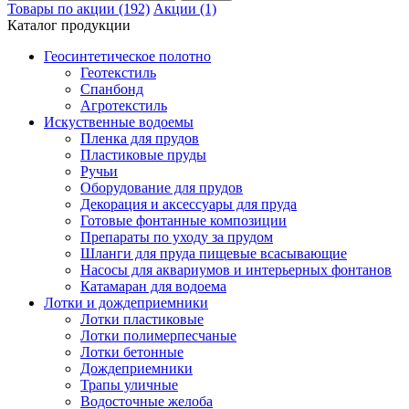
Товары по акции (192)
Акции (1)
Каталог продукции
Геосинтетическое полотно
Геотекстиль
Спанбонд
Агротекстиль
Искуственные водоемы
Пленка для прудов
Пластиковые пруды
Ручьи
Оборудование для прудов
Декорация и аксессуары для пруда
Готовые фонтанные композиции
Препараты по уходу за прудом
Шланги для пруда пищевые всасывающие
Насосы для аквариумов и интерьерных фонтанов
Катамаран для водоема
Лотки и дождеприемники
Лотки пластиковые
Лотки полимерпесчаные
Лотки бетонные
Дождеприемники
Трапы уличные
Водосточные желоба