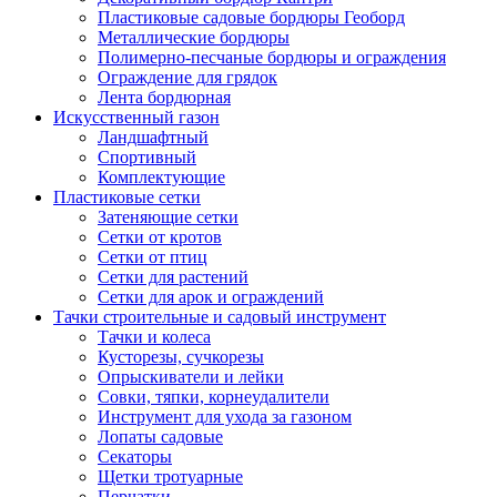
Пластиковые садовые бордюры Геоборд
Металлические бордюры
Полимерно-песчаные бордюры и ограждения
Ограждение для грядок
Лента бордюрная
Искусственный газон
Ландшафтный
Спортивный
Комплектующие
Пластиковые сетки
Затеняющие сетки
Сетки от кротов
Сетки от птиц
Сетки для растений
Сетки для арок и ограждений
Тачки строительные и садовый инструмент
Тачки и колеса
Кусторезы, сучкорезы
Опрыскиватели и лейки
Совки, тяпки, корнеудалители
Инструмент для ухода за газоном
Лопаты садовые
Секаторы
Щетки тротуарные
Перчатки