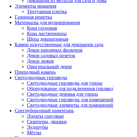
Декорация из металла для сада и дома
Элементы мощения
Тротуарная плитка
Газонная решетка
Материалы для мульчирования
Кора сосновая
Кора лиственницы
Щепа декоративная
Камни искусственные для декорации сада
Декор напорных фильтров
Декор садовых розеток
Декор люков
Оригинальный декор
Природный камень
Светодиодные гирлянды
Светодиодные гирлянды для улицы
Оборудование для подключения гирлянд
Светодиодные деревья для улицы
Светодиодные гирлянды для помещений
Светодиодные элементы для помещений
Снегоуборочный инвентарь
Лопаты снеговые
Скреперы, движки
Ледорубы
Мётлы