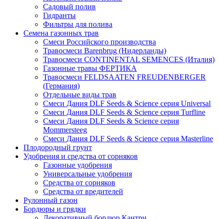
Садовый полив
Гидранты
Фильтры для полива
Семена газонных трав
Смеси Российского производства
Травосмеси Barenbrug (Нидерланды)
Травосмеси CONTINENTAL SEMENCES (Италия)
Газонные травы ФЕРТИКА
Травосмеси FELDSAATEN FREUDENBERGER
(Германия)
Отдельные виды трав
Смеси Дания DLF Seeds & Sciеnce серия Universal
Смеси Дания DLF Seeds & Sciеnce серия Turfline
Смеси Дания DLF Seeds & Sciеnce серия
Mommersteeg
Смеси Дания DLF Seeds & Sciеnce серия Masterline
Плодородный грунт
Удобрения и средства от сорняков
Газонные удобрения
Универсальные удобрения
Средства от сорняков
Средства от вредителей
Рулонный газон
Бордюры и грядки
Декоративный бордюр Кантри