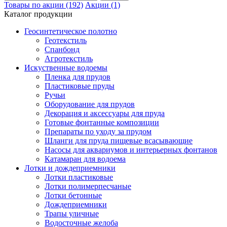
Товары по акции (192)
Акции (1)
Каталог продукции
Геосинтетическое полотно
Геотекстиль
Спанбонд
Агротекстиль
Искуственные водоемы
Пленка для прудов
Пластиковые пруды
Ручьи
Оборудование для прудов
Декорация и аксессуары для пруда
Готовые фонтанные композиции
Препараты по уходу за прудом
Шланги для пруда пищевые всасывающие
Насосы для аквариумов и интерьерных фонтанов
Катамаран для водоема
Лотки и дождеприемники
Лотки пластиковые
Лотки полимерпесчаные
Лотки бетонные
Дождеприемники
Трапы уличные
Водосточные желоба