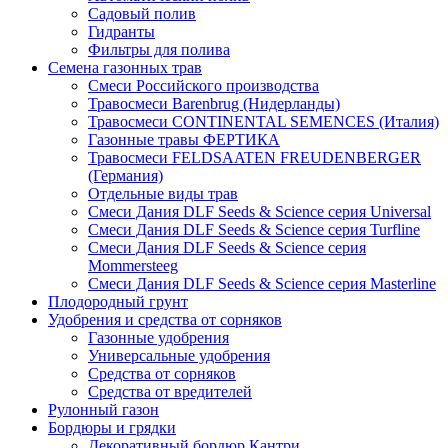
Садовый полив
Гидранты
Фильтры для полива
Семена газонных трав
Смеси Российского производства
Травосмеси Barenbrug (Нидерланды)
Травосмеси CONTINENTAL SEMENCES (Италия)
Газонные травы ФЕРТИКА
Травосмеси FELDSAATEN FREUDENBERGER
(Германия)
Отдельные виды трав
Смеси Дания DLF Seeds & Sciеnce серия Universal
Смеси Дания DLF Seeds & Sciеnce серия Turfline
Смеси Дания DLF Seeds & Sciеnce серия
Mommersteeg
Смеси Дания DLF Seeds & Sciеnce серия Masterline
Плодородный грунт
Удобрения и средства от сорняков
Газонные удобрения
Универсальные удобрения
Средства от сорняков
Средства от вредителей
Рулонный газон
Бордюры и грядки
Декоративный бордюр Кантри