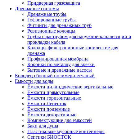
Придверная грязезащита
Дренажные системы
Дренажные трубы
Гофрированные трубы
Фитинги для дренажных труб
Ревизионные колодцы
Трубы с раструбом для наружной канализации и
прокладки кабеля
Колодцы фильтрационные конические для
дренажа
Профилированная мембрана
Коронки по металлу для врезки
Бытовые и дренажные насосы
Колодец сборный полимер-песчаный
Емкости для воды
Ёмкости цилиндрические вертикальные
Ёмкости прямоугольные
Ёмкости горизонтальные
Емкости Лепесток
Ёмкости подземные
Ёмкости декоративные
Комплектующие для емкостей
Баки для душа
Пластиковые мусорные контейнеры
Септики БИОСТОК