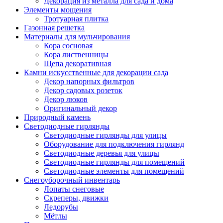
Декорация из металла для сада и дома
Элементы мощения
Тротуарная плитка
Газонная решетка
Материалы для мульчирования
Кора сосновая
Кора лиственницы
Щепа декоративная
Камни искусственные для декорации сада
Декор напорных фильтров
Декор садовых розеток
Декор люков
Оригинальный декор
Природный камень
Светодиодные гирлянды
Светодиодные гирлянды для улицы
Оборудование для подключения гирлянд
Светодиодные деревья для улицы
Светодиодные гирлянды для помещений
Светодиодные элементы для помещений
Снегоуборочный инвентарь
Лопаты снеговые
Скреперы, движки
Ледорубы
Мётлы