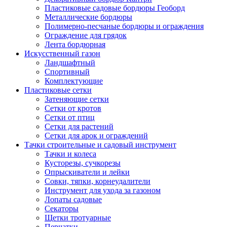
Пластиковые садовые бордюры Геоборд
Металлические бордюры
Полимерно-песчаные бордюры и ограждения
Ограждение для грядок
Лента бордюрная
Искусственный газон
Ландшафтный
Спортивный
Комплектующие
Пластиковые сетки
Затеняющие сетки
Сетки от кротов
Сетки от птиц
Сетки для растений
Сетки для арок и ограждений
Тачки строительные и садовый инструмент
Тачки и колеса
Кусторезы, сучкорезы
Опрыскиватели и лейки
Совки, тяпки, корнеудалители
Инструмент для ухода за газоном
Лопаты садовые
Секаторы
Щетки тротуарные
Перчатки