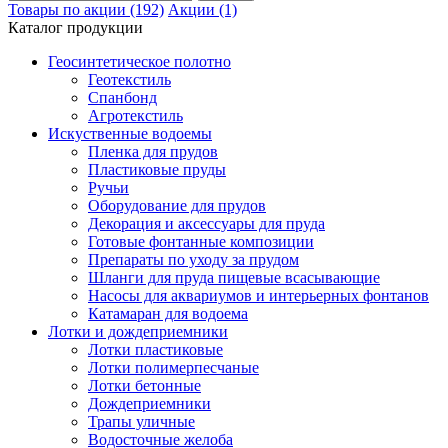
Товары по акции (192)
Акции (1)
Каталог продукции
Геосинтетическое полотно
Геотекстиль
Спанбонд
Агротекстиль
Искуственные водоемы
Пленка для прудов
Пластиковые пруды
Ручьи
Оборудование для прудов
Декорация и аксессуары для пруда
Готовые фонтанные композиции
Препараты по уходу за прудом
Шланги для пруда пищевые всасывающие
Насосы для аквариумов и интерьерных фонтанов
Катамаран для водоема
Лотки и дождеприемники
Лотки пластиковые
Лотки полимерпесчаные
Лотки бетонные
Дождеприемники
Трапы уличные
Водосточные желоба