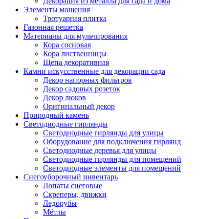
Декорация из металла для сада и дома
Элементы мощения
Тротуарная плитка
Газонная решетка
Материалы для мульчирования
Кора сосновая
Кора лиственницы
Щепа декоративная
Камни искусственные для декорации сада
Декор напорных фильтров
Декор садовых розеток
Декор люков
Оригинальный декор
Природный камень
Светодиодные гирлянды
Светодиодные гирлянды для улицы
Оборудование для подключения гирлянд
Светодиодные деревья для улицы
Светодиодные гирлянды для помещений
Светодиодные элементы для помещений
Снегоуборочный инвентарь
Лопаты снеговые
Скреперы, движки
Ледорубы
Мётлы