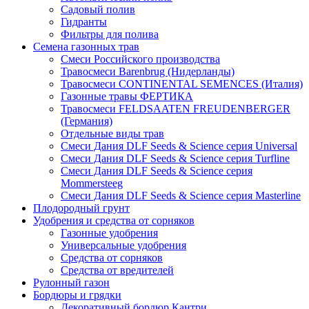
Садовый полив
Гидранты
Фильтры для полива
Семена газонных трав
Смеси Российского производства
Травосмеси Barenbrug (Нидерланды)
Травосмеси CONTINENTAL SEMENCES (Италия)
Газонные травы ФЕРТИКА
Травосмеси FELDSAATEN FREUDENBERGER
(Германия)
Отдельные виды трав
Смеси Дания DLF Seeds & Sciеnce серия Universal
Смеси Дания DLF Seeds & Sciеnce серия Turfline
Смеси Дания DLF Seeds & Sciеnce серия
Mommersteeg
Смеси Дания DLF Seeds & Sciеnce серия Masterline
Плодородный грунт
Удобрения и средства от сорняков
Газонные удобрения
Универсальные удобрения
Средства от сорняков
Средства от вредителей
Рулонный газон
Бордюры и грядки
Декоративный бордюр Кантри