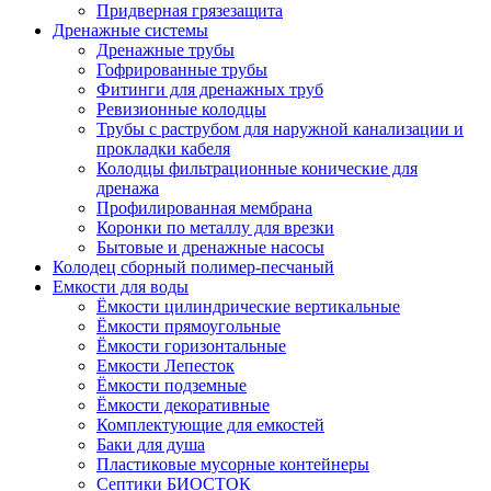
Придверная грязезащита
Дренажные системы
Дренажные трубы
Гофрированные трубы
Фитинги для дренажных труб
Ревизионные колодцы
Трубы с раструбом для наружной канализации и
прокладки кабеля
Колодцы фильтрационные конические для
дренажа
Профилированная мембрана
Коронки по металлу для врезки
Бытовые и дренажные насосы
Колодец сборный полимер-песчаный
Емкости для воды
Ёмкости цилиндрические вертикальные
Ёмкости прямоугольные
Ёмкости горизонтальные
Емкости Лепесток
Ёмкости подземные
Ёмкости декоративные
Комплектующие для емкостей
Баки для душа
Пластиковые мусорные контейнеры
Септики БИОСТОК