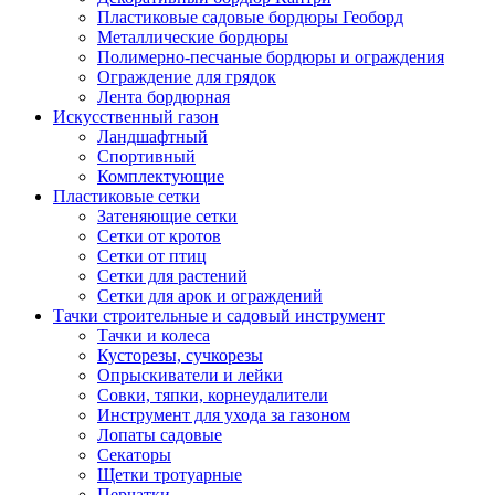
Пластиковые садовые бордюры Геоборд
Металлические бордюры
Полимерно-песчаные бордюры и ограждения
Ограждение для грядок
Лента бордюрная
Искусственный газон
Ландшафтный
Спортивный
Комплектующие
Пластиковые сетки
Затеняющие сетки
Сетки от кротов
Сетки от птиц
Сетки для растений
Сетки для арок и ограждений
Тачки строительные и садовый инструмент
Тачки и колеса
Кусторезы, сучкорезы
Опрыскиватели и лейки
Совки, тяпки, корнеудалители
Инструмент для ухода за газоном
Лопаты садовые
Секаторы
Щетки тротуарные
Перчатки