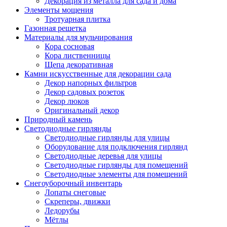
Декорация из металла для сада и дома
Элементы мощения
Тротуарная плитка
Газонная решетка
Материалы для мульчирования
Кора сосновая
Кора лиственницы
Щепа декоративная
Камни искусственные для декорации сада
Декор напорных фильтров
Декор садовых розеток
Декор люков
Оригинальный декор
Природный камень
Светодиодные гирлянды
Светодиодные гирлянды для улицы
Оборудование для подключения гирлянд
Светодиодные деревья для улицы
Светодиодные гирлянды для помещений
Светодиодные элементы для помещений
Снегоуборочный инвентарь
Лопаты снеговые
Скреперы, движки
Ледорубы
Мётлы