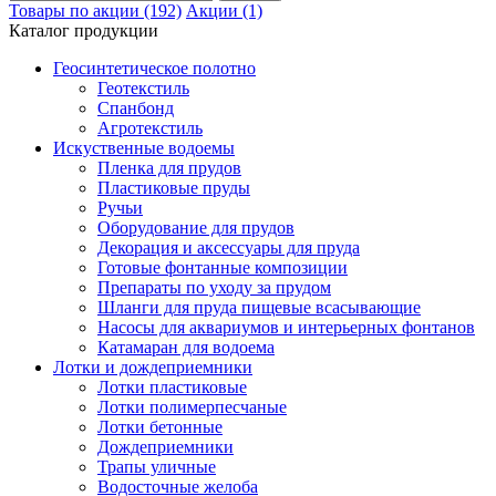
Товары по акции (192)
Акции (1)
Каталог продукции
Геосинтетическое полотно
Геотекстиль
Спанбонд
Агротекстиль
Искуственные водоемы
Пленка для прудов
Пластиковые пруды
Ручьи
Оборудование для прудов
Декорация и аксессуары для пруда
Готовые фонтанные композиции
Препараты по уходу за прудом
Шланги для пруда пищевые всасывающие
Насосы для аквариумов и интерьерных фонтанов
Катамаран для водоема
Лотки и дождеприемники
Лотки пластиковые
Лотки полимерпесчаные
Лотки бетонные
Дождеприемники
Трапы уличные
Водосточные желоба