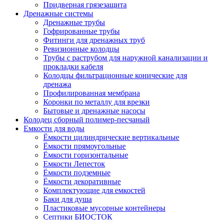
Придверная грязезащита
Дренажные системы
Дренажные трубы
Гофрированные трубы
Фитинги для дренажных труб
Ревизионные колодцы
Трубы с раструбом для наружной канализации и
прокладки кабеля
Колодцы фильтрационные конические для
дренажа
Профилированная мембрана
Коронки по металлу для врезки
Бытовые и дренажные насосы
Колодец сборный полимер-песчаный
Емкости для воды
Ёмкости цилиндрические вертикальные
Ёмкости прямоугольные
Ёмкости горизонтальные
Емкости Лепесток
Ёмкости подземные
Ёмкости декоративные
Комплектующие для емкостей
Баки для душа
Пластиковые мусорные контейнеры
Септики БИОСТОК