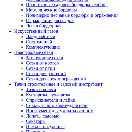
Пластиковые садовые бордюры Геоборд
Металлические бордюры
Полимерно-песчаные бордюры и ограждения
Ограждение для грядок
Лента бордюрная
Искусственный газон
Ландшафтный
Спортивный
Комплектующие
Пластиковые сетки
Затеняющие сетки
Сетки от кротов
Сетки от птиц
Сетки для растений
Сетки для арок и ограждений
Тачки строительные и садовый инструмент
Тачки и колеса
Кусторезы, сучкорезы
Опрыскиватели и лейки
Совки, тяпки, корнеудалители
Инструмент для ухода за газоном
Лопаты садовые
Секаторы
Щетки тротуарные
Перчатки