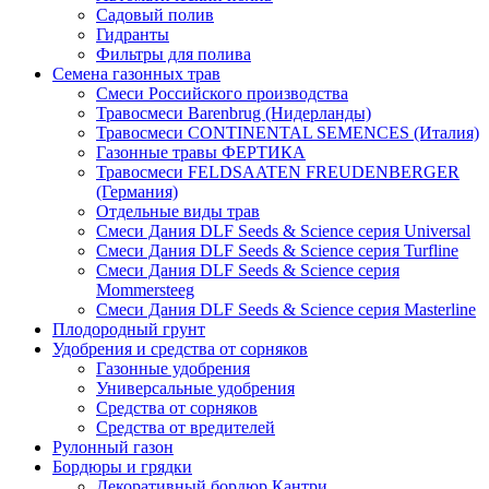
Садовый полив
Гидранты
Фильтры для полива
Семена газонных трав
Смеси Российского производства
Травосмеси Barenbrug (Нидерланды)
Травосмеси CONTINENTAL SEMENCES (Италия)
Газонные травы ФЕРТИКА
Травосмеси FELDSAATEN FREUDENBERGER
(Германия)
Отдельные виды трав
Смеси Дания DLF Seeds & Sciеnce серия Universal
Смеси Дания DLF Seeds & Sciеnce серия Turfline
Смеси Дания DLF Seeds & Sciеnce серия
Mommersteeg
Смеси Дания DLF Seeds & Sciеnce серия Masterline
Плодородный грунт
Удобрения и средства от сорняков
Газонные удобрения
Универсальные удобрения
Средства от сорняков
Средства от вредителей
Рулонный газон
Бордюры и грядки
Декоративный бордюр Кантри