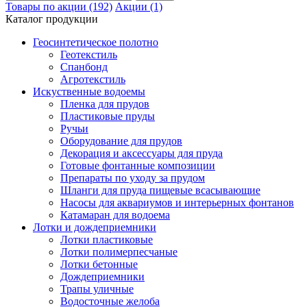
Товары по акции (192)
Акции (1)
Каталог продукции
Геосинтетическое полотно
Геотекстиль
Спанбонд
Агротекстиль
Искуственные водоемы
Пленка для прудов
Пластиковые пруды
Ручьи
Оборудование для прудов
Декорация и аксессуары для пруда
Готовые фонтанные композиции
Препараты по уходу за прудом
Шланги для пруда пищевые всасывающие
Насосы для аквариумов и интерьерных фонтанов
Катамаран для водоема
Лотки и дождеприемники
Лотки пластиковые
Лотки полимерпесчаные
Лотки бетонные
Дождеприемники
Трапы уличные
Водосточные желоба