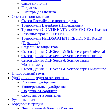
Садовый полив
Гидранты
Фильтры для полива
Семена газонных трав
Смеси Российского производства
Травосмеси Barenbrug (Нидерланды)
Травосмеси CONTINENTAL SEMENCES (Италия)
Газонные травы ФЕРТИКА
Травосмеси FELDSAATEN FREUDENBERGER
(Германия)
Отдельные виды трав
Смеси Дания DLF Seeds & Sciеnce серия Universal
Смеси Дания DLF Seeds & Sciеnce серия Turfline
Смеси Дания DLF Seeds & Sciеnce серия
Mommersteeg
Смеси Дания DLF Seeds & Sciеnce серия Masterline
Плодородный грунт
Удобрения и средства от сорняков
Газонные удобрения
Универсальные удобрения
Средства от сорняков
Средства от вредителей
Рулонный газон
Бордюры и грядки
Декоративный бордюр Кантри