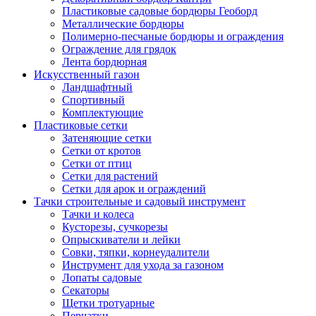
Пластиковые садовые бордюры Геоборд
Металлические бордюры
Полимерно-песчаные бордюры и ограждения
Ограждение для грядок
Лента бордюрная
Искусственный газон
Ландшафтный
Спортивный
Комплектующие
Пластиковые сетки
Затеняющие сетки
Сетки от кротов
Сетки от птиц
Сетки для растений
Сетки для арок и ограждений
Тачки строительные и садовый инструмент
Тачки и колеса
Кусторезы, сучкорезы
Опрыскиватели и лейки
Совки, тяпки, корнеудалители
Инструмент для ухода за газоном
Лопаты садовые
Секаторы
Щетки тротуарные
Перчатки