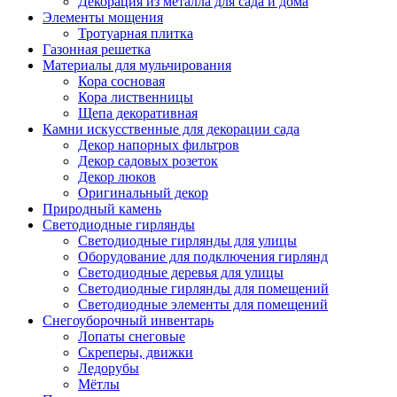
Декорация из металла для сада и дома
Элементы мощения
Тротуарная плитка
Газонная решетка
Материалы для мульчирования
Кора сосновая
Кора лиственницы
Щепа декоративная
Камни искусственные для декорации сада
Декор напорных фильтров
Декор садовых розеток
Декор люков
Оригинальный декор
Природный камень
Светодиодные гирлянды
Светодиодные гирлянды для улицы
Оборудование для подключения гирлянд
Светодиодные деревья для улицы
Светодиодные гирлянды для помещений
Светодиодные элементы для помещений
Снегоуборочный инвентарь
Лопаты снеговые
Скреперы, движки
Ледорубы
Мётлы