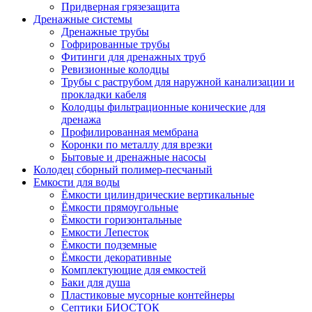
Придверная грязезащита
Дренажные системы
Дренажные трубы
Гофрированные трубы
Фитинги для дренажных труб
Ревизионные колодцы
Трубы с раструбом для наружной канализации и
прокладки кабеля
Колодцы фильтрационные конические для
дренажа
Профилированная мембрана
Коронки по металлу для врезки
Бытовые и дренажные насосы
Колодец сборный полимер-песчаный
Емкости для воды
Ёмкости цилиндрические вертикальные
Ёмкости прямоугольные
Ёмкости горизонтальные
Емкости Лепесток
Ёмкости подземные
Ёмкости декоративные
Комплектующие для емкостей
Баки для душа
Пластиковые мусорные контейнеры
Септики БИОСТОК