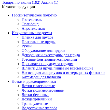
Товары по акции (192)
Акции (1)
Каталог продукции
Геосинтетическое полотно
Геотекстиль
Спанбонд
Агротекстиль
Искуственные водоемы
Пленка для прудов
Пластиковые пруды
Ручьи
Оборудование для прудов
Декорация и аксессуары для пруда
Готовые фонтанные композиции
Препараты по уходу за прудом
Шланги для пруда пищевые всасывающие
Насосы для аквариумов и интерьерных фонтанов
Катамаран для водоема
Лотки и дождеприемники
Лотки пластиковые
Лотки полимерпесчаные
Лотки бетонные
Дождеприемники
Трапы уличные
Водосточные желоба