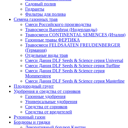
Садовый полив
Гидранты
Фильтры для полива
Семена газонных трав
Смеси Российского производства
Травосмеси Barenbrug (Нидерланды)
Травосмеси CONTINENTAL SEMENCES (Италия)
Газонные травы ФЕРТИКА
Травосмеси FELDSAATEN FREUDENBERGER
(Германия)
Отдельные виды трав
Смеси Дания DLF Seeds & Sciеnce серия Universal
Смеси Дания DLF Seeds & Sciеnce серия Turfline
Смеси Дания DLF Seeds & Sciеnce серия
Mommersteeg
Смеси Дания DLF Seeds & Sciеnce серия Masterline
Плодородный грунт
Удобрения и средства от сорняков
Газонные удобрения
Универсальные удобрения
Средства от сорняков
Средства от вредителей
Рулонный газон
Бордюры и грядки
Декоративный бордюр Кантри