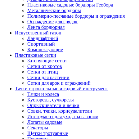
Пластиковые садовые бордюры Геоборд
Металлические бордюры
Полимерно-песчаные бордюры и ограждения
Ограждение для грядок
Лента бордюрная
Искусственный газон
Ландшафтный
Спортивный
Комплектующие
Пластиковые сетки
Затеняющие сетки
Сетки от кротов
Сетки от птиц
Сетки для растений
Сетки для арок и ограждений
Тачки строительные и садовый инструмент
Тачки и колеса
Кусторезы, сучкорезы
Опрыскиватели и лейки
Совки, тяпки, корнеудалители
Инструмент для ухода за газоном
Лопаты садовые
Секаторы
Щетки тротуарные
Перчатки