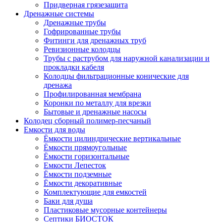
Придверная грязезащита
Дренажные системы
Дренажные трубы
Гофрированные трубы
Фитинги для дренажных труб
Ревизионные колодцы
Трубы с раструбом для наружной канализации и
прокладки кабеля
Колодцы фильтрационные конические для
дренажа
Профилированная мембрана
Коронки по металлу для врезки
Бытовые и дренажные насосы
Колодец сборный полимер-песчаный
Емкости для воды
Ёмкости цилиндрические вертикальные
Ёмкости прямоугольные
Ёмкости горизонтальные
Емкости Лепесток
Ёмкости подземные
Ёмкости декоративные
Комплектующие для емкостей
Баки для душа
Пластиковые мусорные контейнеры
Септики БИОСТОК