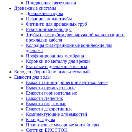
Придверная грязезащита
Дренажные системы
Дренажные трубы
Гофрированные трубы
Фитинги для дренажных труб
Ревизионные колодцы
Трубы с раструбом для наружной канализации и
прокладки кабеля
Колодцы фильтрационные конические для
дренажа
Профилированная мембрана
Коронки по металлу для врезки
Бытовые и дренажные насосы
Колодец сборный полимер-песчаный
Емкости для воды
Ёмкости цилиндрические вертикальные
Ёмкости прямоугольные
Ёмкости горизонтальные
Емкости Лепесток
Ёмкости подземные
Ёмкости декоративные
Комплектующие для емкостей
Баки для душа
Пластиковые мусорные контейнеры
Септики БИОСТОК