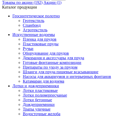
Товары по акции (192)
Акции (1)
Каталог продукции
Геосинтетическое полотно
Геотекстиль
Спанбонд
Агротекстиль
Искуственные водоемы
Пленка для прудов
Пластиковые пруды
Ручьи
Оборудование для прудов
Декорация и аксессуары для пруда
Готовые фонтанные композиции
Препараты по уходу за прудом
Шланги для пруда пищевые всасывающие
Насосы для аквариумов и интерьерных фонтанов
Катамаран для водоема
Лотки и дождеприемники
Лотки пластиковые
Лотки полимерпесчаные
Лотки бетонные
Дождеприемники
Трапы уличные
Водосточные желоба