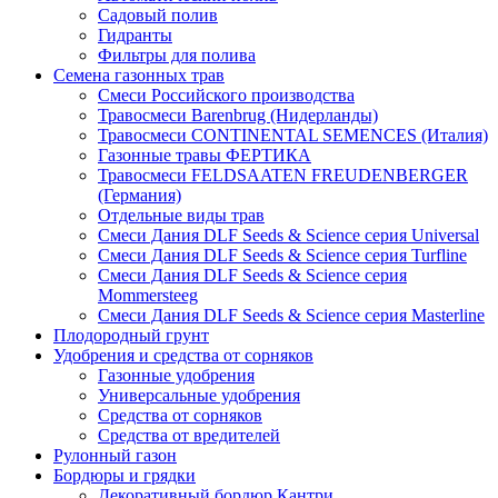
Садовый полив
Гидранты
Фильтры для полива
Семена газонных трав
Смеси Российского производства
Травосмеси Barenbrug (Нидерланды)
Травосмеси CONTINENTAL SEMENCES (Италия)
Газонные травы ФЕРТИКА
Травосмеси FELDSAATEN FREUDENBERGER
(Германия)
Отдельные виды трав
Смеси Дания DLF Seeds & Sciеnce серия Universal
Смеси Дания DLF Seeds & Sciеnce серия Turfline
Смеси Дания DLF Seeds & Sciеnce серия
Mommersteeg
Смеси Дания DLF Seeds & Sciеnce серия Masterline
Плодородный грунт
Удобрения и средства от сорняков
Газонные удобрения
Универсальные удобрения
Средства от сорняков
Средства от вредителей
Рулонный газон
Бордюры и грядки
Декоративный бордюр Кантри