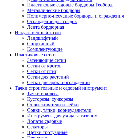
Пластиковые садовые бордюры Геоборд
Металлические бордюры
Полимерно-песчаные бордюры и ограждения
Ограждение для грядок
Лента бордюрная
Искусственный газон
Ландшафтный
Спортивный
Комплектующие
Пластиковые сетки
Затеняющие сетки
Сетки от кротов
Сетки от птиц
Сетки для растений
Сетки для арок и ограждений
Тачки строительные и садовый инструмент
Тачки и колеса
Кусторезы, сучкорезы
Опрыскиватели и лейки
Совки, тяпки, корнеудалители
Инструмент для ухода за газоном
Лопаты садовые
Секаторы
Щетки тротуарные
Перчатки