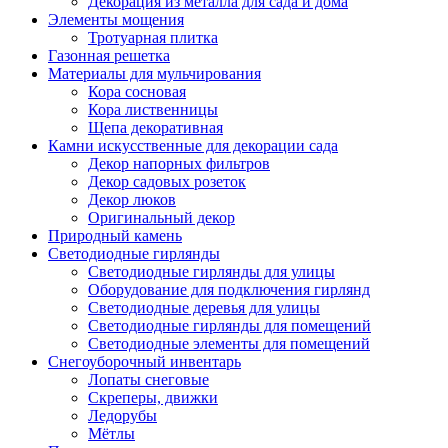
Декорация из металла для сада и дома
Элементы мощения
Тротуарная плитка
Газонная решетка
Материалы для мульчирования
Кора сосновая
Кора лиственницы
Щепа декоративная
Камни искусственные для декорации сада
Декор напорных фильтров
Декор садовых розеток
Декор люков
Оригинальный декор
Природный камень
Светодиодные гирлянды
Светодиодные гирлянды для улицы
Оборудование для подключения гирлянд
Светодиодные деревья для улицы
Светодиодные гирлянды для помещений
Светодиодные элементы для помещений
Снегоуборочный инвентарь
Лопаты снеговые
Скреперы, движки
Ледорубы
Мётлы