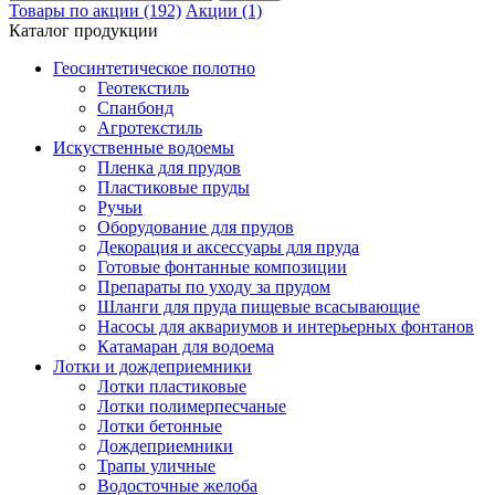
Товары по акции (192)
Акции (1)
Каталог продукции
Геосинтетическое полотно
Геотекстиль
Спанбонд
Агротекстиль
Искуственные водоемы
Пленка для прудов
Пластиковые пруды
Ручьи
Оборудование для прудов
Декорация и аксессуары для пруда
Готовые фонтанные композиции
Препараты по уходу за прудом
Шланги для пруда пищевые всасывающие
Насосы для аквариумов и интерьерных фонтанов
Катамаран для водоема
Лотки и дождеприемники
Лотки пластиковые
Лотки полимерпесчаные
Лотки бетонные
Дождеприемники
Трапы уличные
Водосточные желоба