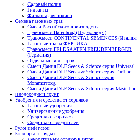
Садовый полив
Гидранты
Фильтры для полива
Семена газонных трав
Смеси Российского производства
Травосмеси Barenbrug (Нидерланды)
Травосмеси CONTINENTAL SEMENCES (Италия)
Газонные травы ФЕРТИКА
Травосмеси FELDSAATEN FREUDENBERGER
(Германия)
Отдельные виды трав
Смеси Дания DLF Seeds & Sciеnce серия Universal
Смеси Дания DLF Seeds & Sciеnce серия Turfline
Смеси Дания DLF Seeds & Sciеnce серия
Mommersteeg
Смеси Дания DLF Seeds & Sciеnce серия Masterline
Плодородный грунт
Удобрения и средства от сорняков
Газонные удобрения
Универсальные удобрения
Средства от сорняков
Средства от вредителей
Рулонный газон
Бордюры и грядки
Декоративный бордюр Кантри