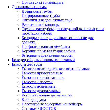
Придверная грязезащита
Дренажные системы
Дренажные трубы
Гофрированные трубы
Фитинги для дренажных труб
Ревизионные колодцы
Трубы с раструбом для наружной канализации и
прокладки кабеля
Колодцы фильтрационные конические для
дренажа
Профилированная мембрана
Коронки по металлу для врезки
Бытовые и дренажные насосы
Колодец сборный полимер-песчаный
Емкости для воды
Ёмкости цилиндрические вертикальные
Ёмкости прямоугольные
Ёмкости горизонтальные
Емкости Лепесток
Ёмкости подземные
Ёмкости декоративные
Комплектующие для емкостей
Баки для душа
Пластиковые мусорные контейнеры
Септики БИОСТОК