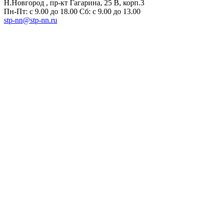
Н.Новгород , пр-кт Гагарина, 25 В, корп.3
Пн-Пт: с 9.00 до 18.00 Сб: с 9.00 до 13.00
stp-nn@stp-nn.ru