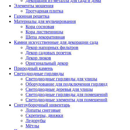
Декорация из металла для сада и дома
Элементы мощения
Тротуарная плитка
Газонная решетка
Материалы для мульчирования
Кора сосновая
Кора лиственницы
Щепа декоративная
Камни искусственные для декорации сада
Декор напорных фильтров
Декор садовых розеток
Декор люков
Оригинальный декор
Природный камень
Светодиодные гирлянды
Светодиодные гирлянды для улицы
Оборудование для подключения гирлянд
Светодиодные деревья для улицы
Светодиодные гирлянды для помещений
Светодиодные элементы для помещений
Снегоуборочный инвентарь
Лопаты снеговые
Скреперы, движки
Ледорубы
Мётлы