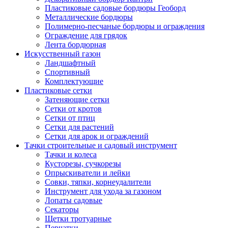
Пластиковые садовые бордюры Геоборд
Металлические бордюры
Полимерно-песчаные бордюры и ограждения
Ограждение для грядок
Лента бордюрная
Искусственный газон
Ландшафтный
Спортивный
Комплектующие
Пластиковые сетки
Затеняющие сетки
Сетки от кротов
Сетки от птиц
Сетки для растений
Сетки для арок и ограждений
Тачки строительные и садовый инструмент
Тачки и колеса
Кусторезы, сучкорезы
Опрыскиватели и лейки
Совки, тяпки, корнеудалители
Инструмент для ухода за газоном
Лопаты садовые
Секаторы
Щетки тротуарные
Перчатки