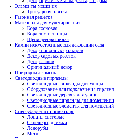
Декорация из металла для сада и дома
Элементы мощения
Тротуарная плитка
Газонная решетка
Материалы для мульчирования
Кора сосновая
Кора лиственницы
Щепа декоративная
Камни искусственные для декорации сада
Декор напорных фильтров
Декор садовых розеток
Декор люков
Оригинальный декор
Природный камень
Светодиодные гирлянды
Светодиодные гирлянды для улицы
Оборудование для подключения гирлянд
Светодиодные деревья для улицы
Светодиодные гирлянды для помещений
Светодиодные элементы для помещений
Снегоуборочный инвентарь
Лопаты снеговые
Скреперы, движки
Ледорубы
Мётлы