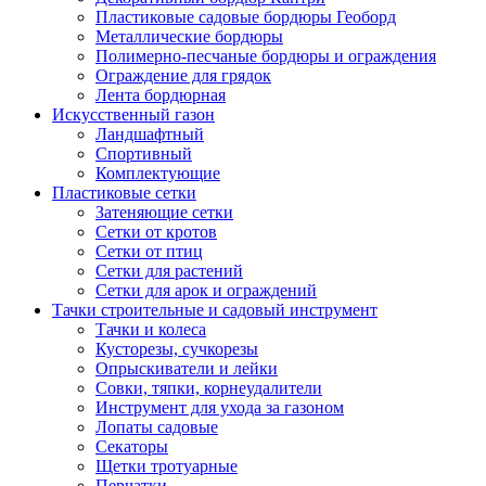
Пластиковые садовые бордюры Геоборд
Металлические бордюры
Полимерно-песчаные бордюры и ограждения
Ограждение для грядок
Лента бордюрная
Искусственный газон
Ландшафтный
Спортивный
Комплектующие
Пластиковые сетки
Затеняющие сетки
Сетки от кротов
Сетки от птиц
Сетки для растений
Сетки для арок и ограждений
Тачки строительные и садовый инструмент
Тачки и колеса
Кусторезы, сучкорезы
Опрыскиватели и лейки
Совки, тяпки, корнеудалители
Инструмент для ухода за газоном
Лопаты садовые
Секаторы
Щетки тротуарные
Перчатки