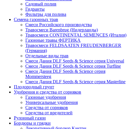
Садовый полив
Гидранты
Фильтры для полива
Семена газонных трав
Смеси Российского производства
Травосмеси Barenbrug (Нидерланды)
Травосмеси CONTINENTAL SEMENCES (Италия)
Газонные травы ФЕРТИКА
Травосмеси FELDSAATEN FREUDENBERGER
(Германия)
Отдельные виды трав
Смеси Дания DLF Seeds & Sciеnce серия Universal
Смеси Дания DLF Seeds & Sciеnce серия Turfline
Смеси Дания DLF Seeds & Sciеnce серия
Mommersteeg
Смеси Дания DLF Seeds & Sciеnce серия Masterline
Плодородный грунт
Удобрения и средства от сорняков
Газонные удобрения
Универсальные удобрения
Средства от сорняков
Средства от вредителей
Рулонный газон
Бордюры и грядки
Декоративный бордюр Кантри