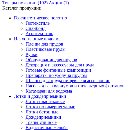
Товары по акции (192)
Акции (1)
Каталог продукции
Геосинтетическое полотно
Геотекстиль
Спанбонд
Агротекстиль
Искуственные водоемы
Пленка для прудов
Пластиковые пруды
Ручьи
Оборудование для прудов
Декорация и аксессуары для пруда
Готовые фонтанные композиции
Препараты по уходу за прудом
Шланги для пруда пищевые всасывающие
Насосы для аквариумов и интерьерных фонтанов
Катамаран для водоема
Лотки и дождеприемники
Лотки пластиковые
Лотки полимерпесчаные
Лотки бетонные
Дождеприемники
Трапы уличные
Водосточные желоба