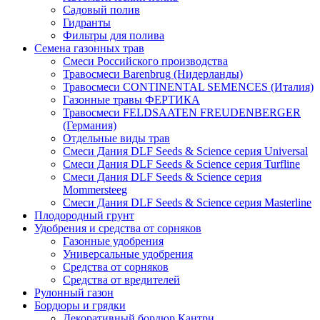
Садовый полив
Гидранты
Фильтры для полива
Семена газонных трав
Смеси Российского производства
Травосмеси Barenbrug (Нидерланды)
Травосмеси CONTINENTAL SEMENCES (Италия)
Газонные травы ФЕРТИКА
Травосмеси FELDSAATEN FREUDENBERGER
(Германия)
Отдельные виды трав
Смеси Дания DLF Seeds & Sciеnce серия Universal
Смеси Дания DLF Seeds & Sciеnce серия Turfline
Смеси Дания DLF Seeds & Sciеnce серия
Mommersteeg
Смеси Дания DLF Seeds & Sciеnce серия Masterline
Плодородный грунт
Удобрения и средства от сорняков
Газонные удобрения
Универсальные удобрения
Средства от сорняков
Средства от вредителей
Рулонный газон
Бордюры и грядки
Декоративный бордюр Кантри