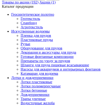
Товары по акции (192)
Акции (1)
Каталог продукции
Геосинтетическое полотно
Геотекстиль
Спанбонд
Агротекстиль
Искуственные водоемы
Пленка для прудов
Пластиковые пруды
Ручьи
Оборудование для прудов
Декорация и аксессуары для пруда
Готовые фонтанные композиции
Препараты по уходу за прудом
Шланги для пруда пищевые всасывающие
Насосы для аквариумов и интерьерных фонтанов
Катамаран для водоема
Лотки и дождеприемники
Лотки пластиковые
Лотки полимерпесчаные
Лотки бетонные
Дождеприемники
Трапы уличные
Водосточные желоба