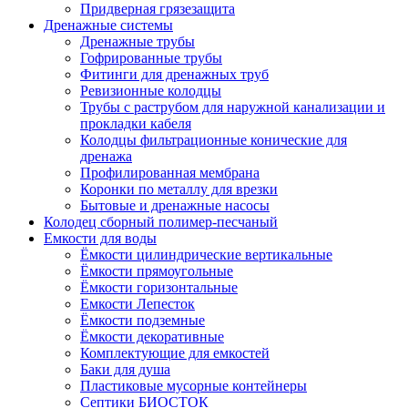
Придверная грязезащита
Дренажные системы
Дренажные трубы
Гофрированные трубы
Фитинги для дренажных труб
Ревизионные колодцы
Трубы с раструбом для наружной канализации и
прокладки кабеля
Колодцы фильтрационные конические для
дренажа
Профилированная мембрана
Коронки по металлу для врезки
Бытовые и дренажные насосы
Колодец сборный полимер-песчаный
Емкости для воды
Ёмкости цилиндрические вертикальные
Ёмкости прямоугольные
Ёмкости горизонтальные
Емкости Лепесток
Ёмкости подземные
Ёмкости декоративные
Комплектующие для емкостей
Баки для душа
Пластиковые мусорные контейнеры
Септики БИОСТОК