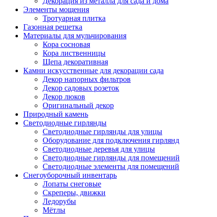
Декорация из металла для сада и дома
Элементы мощения
Тротуарная плитка
Газонная решетка
Материалы для мульчирования
Кора сосновая
Кора лиственницы
Щепа декоративная
Камни искусственные для декорации сада
Декор напорных фильтров
Декор садовых розеток
Декор люков
Оригинальный декор
Природный камень
Светодиодные гирлянды
Светодиодные гирлянды для улицы
Оборудование для подключения гирлянд
Светодиодные деревья для улицы
Светодиодные гирлянды для помещений
Светодиодные элементы для помещений
Снегоуборочный инвентарь
Лопаты снеговые
Скреперы, движки
Ледорубы
Мётлы