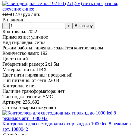
1690
1270
руб / шт.
В наличии
Код товара:
2052
Применение:
уличное
Вид гирлянды:
сетка
Режим работы гирлянды:
задаётся контроллером
Количество ламп:
192
Цвет:
синий
Габаритный размер:
2х1,5м
Материал нити:
ПВХ
Цвет нити гирлянды:
прозрачный
Тип питания:
от сети 220 В
Контроллер:
нет
Наличие трансформатора:
нет
Тип подключения:
УМС
Артикул:
2361692
С этим товаром покупают
Контроллер для светодиодных гирлянд до 1000 led 8 режимов
арт. 1080042
313
руб / шт.