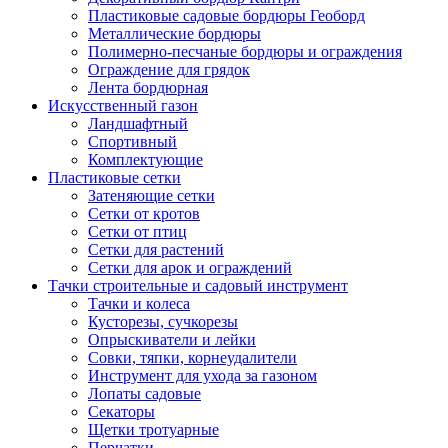
Пластиковые садовые бордюры Геоборд
Металлические бордюры
Полимерно-песчаные бордюры и ограждения
Ограждение для грядок
Лента бордюрная
Искусственный газон
Ландшафтный
Спортивный
Комплектующие
Пластиковые сетки
Затеняющие сетки
Сетки от кротов
Сетки от птиц
Сетки для растений
Сетки для арок и ограждений
Тачки строительные и садовый инструмент
Тачки и колеса
Кусторезы, сучкорезы
Опрыскиватели и лейки
Совки, тяпки, корнеудалители
Инструмент для ухода за газоном
Лопаты садовые
Секаторы
Щетки тротуарные
Перчатки