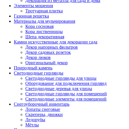
Декорация из металла для сада и дома
Элементы мощения
Тротуарная плитка
Газонная решетка
Материалы для мульчирования
Кора сосновая
Кора лиственницы
Щепа декоративная
Камни искусственные для декорации сада
Декор напорных фильтров
Декор садовых розеток
Декор люков
Оригинальный декор
Природный камень
Светодиодные гирлянды
Светодиодные гирлянды для улицы
Оборудование для подключения гирлянд
Светодиодные деревья для улицы
Светодиодные гирлянды для помещений
Светодиодные элементы для помещений
Снегоуборочный инвентарь
Лопаты снеговые
Скреперы, движки
Ледорубы
Мётлы