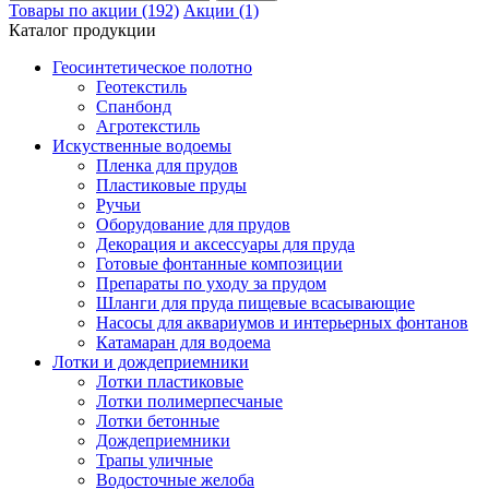
Товары по акции (192)
Акции (1)
Каталог продукции
Геосинтетическое полотно
Геотекстиль
Спанбонд
Агротекстиль
Искуственные водоемы
Пленка для прудов
Пластиковые пруды
Ручьи
Оборудование для прудов
Декорация и аксессуары для пруда
Готовые фонтанные композиции
Препараты по уходу за прудом
Шланги для пруда пищевые всасывающие
Насосы для аквариумов и интерьерных фонтанов
Катамаран для водоема
Лотки и дождеприемники
Лотки пластиковые
Лотки полимерпесчаные
Лотки бетонные
Дождеприемники
Трапы уличные
Водосточные желоба