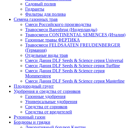
Садовый полив
Гидранты
Фильтры для полива
Семена газонных трав
Смеси Российского производства
Травосмеси Barenbrug (Нидерланды)
Травосмеси CONTINENTAL SEMENCES (Италия)
Газонные травы ФЕРТИКА
Травосмеси FELDSAATEN FREUDENBERGER
(Германия)
Отдельные виды трав
Смеси Дания DLF Seeds & Sciеnce серия Universal
Смеси Дания DLF Seeds & Sciеnce серия Turfline
Смеси Дания DLF Seeds & Sciеnce серия
Mommersteeg
Смеси Дания DLF Seeds & Sciеnce серия Masterline
Плодородный грунт
Удобрения и средства от сорняков
Газонные удобрения
Универсальные удобрения
Средства от сорняков
Средства от вредителей
Рулонный газон
Бордюры и грядки
Декоративный бордюр Кантри