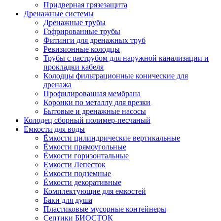
Придверная грязезащита
Дренажные системы
Дренажные трубы
Гофрированные трубы
Фитинги для дренажных труб
Ревизионные колодцы
Трубы с раструбом для наружной канализации и
прокладки кабеля
Колодцы фильтрационные конические для
дренажа
Профилированная мембрана
Коронки по металлу для врезки
Бытовые и дренажные насосы
Колодец сборный полимер-песчаный
Емкости для воды
Ёмкости цилиндрические вертикальные
Ёмкости прямоугольные
Ёмкости горизонтальные
Емкости Лепесток
Ёмкости подземные
Ёмкости декоративные
Комплектующие для емкостей
Баки для душа
Пластиковые мусорные контейнеры
Септики БИОСТОК