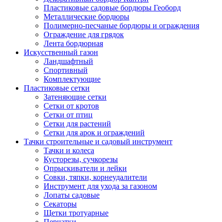
Пластиковые садовые бордюры Геоборд
Металлические бордюры
Полимерно-песчаные бордюры и ограждения
Ограждение для грядок
Лента бордюрная
Искусственный газон
Ландшафтный
Спортивный
Комплектующие
Пластиковые сетки
Затеняющие сетки
Сетки от кротов
Сетки от птиц
Сетки для растений
Сетки для арок и ограждений
Тачки строительные и садовый инструмент
Тачки и колеса
Кусторезы, сучкорезы
Опрыскиватели и лейки
Совки, тяпки, корнеудалители
Инструмент для ухода за газоном
Лопаты садовые
Секаторы
Щетки тротуарные
Перчатки