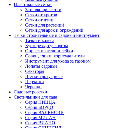
Пластиковые сетки
Затеняющие сетки
Сетки от кротов
Сетки от птиц
Сетки для растений
Сетки для арок и ограждений
Тачки строительные и садовый инструмент
Тачки и колеса
Кусторезы, сучкорезы
Опрыскиватели и лейки
Совки, тяпки, корнеудалители
Инструмент для ухода за газоном
Лопаты садовые
Секаторы
Щетки тротуарные
Перчатки
Черенки
Садовые розетки
Светильники для сада
Серия НИЦЦА
Серия БОРДО
Серия ВАЛЕНСИЯ
Серия МИЛАН
Серия ВИАНО
Серия СИЦИЛИЯ