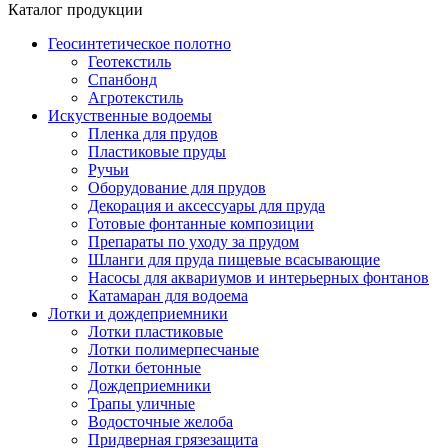
Каталог продукции
Геосинтетическое полотно
Геотекстиль
Спанбонд
Агротекстиль
Искуственные водоемы
Пленка для прудов
Пластиковые пруды
Ручьи
Оборудование для прудов
Декорация и аксессуары для пруда
Готовые фонтанные композиции
Препараты по уходу за прудом
Шланги для пруда пищевые всасывающие
Насосы для аквариумов и интерьерных фонтанов
Катамаран для водоема
Лотки и дождеприемники
Лотки пластиковые
Лотки полимерпесчаные
Лотки бетонные
Дождеприемники
Трапы уличные
Водосточные желоба
Придверная грязезащита