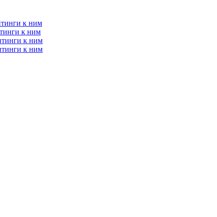
итинги к ним
тинги к ним
итинги к ним
итинги к ним