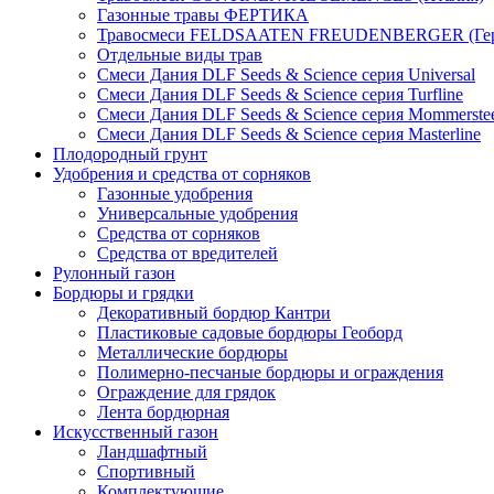
Газонные травы ФЕРТИКА
Травосмеси FELDSAATEN FREUDENBERGER (Гер
Отдельные виды трав
Смеси Дания DLF Seeds & Sciеnce серия Universal
Смеси Дания DLF Seeds & Sciеnce серия Turfline
Смеси Дания DLF Seeds & Sciеnce серия Mommerste
Смеси Дания DLF Seeds & Sciеnce серия Masterline
Плодородный грунт
Удобрения и средства от сорняков
Газонные удобрения
Универсальные удобрения
Средства от сорняков
Средства от вредителей
Рулонный газон
Бордюры и грядки
Декоративный бордюр Кантри
Пластиковые садовые бордюры Геоборд
Металлические бордюры
Полимерно-песчаные бордюры и ограждения
Ограждение для грядок
Лента бордюрная
Искусственный газон
Ландшафтный
Спортивный
Комплектующие