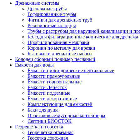
Дренажные системы
Дренажные трубы
Гофрированные трубы
Фитинги для дренажных труб
Ревизионные колодцы
Трубы с раструбом для наружной канализации и пр
Колодцы фильтрационные конические для дренажа
Профилированная мембрана
Коронки по металлу для врезки
Бытовые и дренажные насосы
Колодец сборный полимер-песчаный
Емкости для воды
Ёмкости цилиндрические вертикальные
Ёмкости прямоугольные
Ёмкости горизонтальные
Емкости Лепесток
Ёмкости подземные
Ёмкости декоративные
Комплектующие для емкостей
Баки для душа
Пластиковые мусорные контейнеры
Септики БИОСТОК
Георешетка и геосетка
Георешетка объемная
Геосетка дорожная