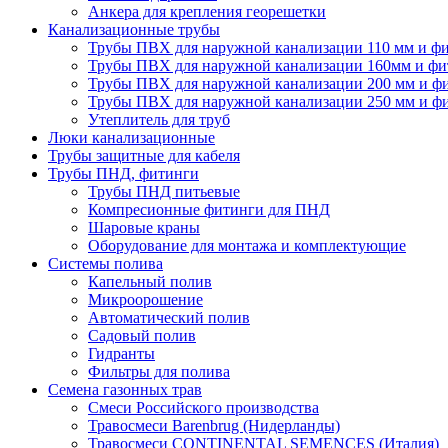
Анкера для крепления георешетки
Канализационные трубы
Трубы ПВХ для наружной канализации 110 мм и ф
Трубы ПВХ для наружной канализации 160мм и фи
Трубы ПВХ для наружной канализации 200 мм и ф
Трубы ПВХ для наружной канализации 250 мм и ф
Утеплитель для труб
Люки канализационные
Трубы защитные для кабеля
Трубы ПНД, фитинги
Трубы ПНД питьевые
Компресионные фитинги для ПНД
Шаровые краны
Оборудование для монтажа и комплектующие
Системы полива
Капельный полив
Микроорошение
Автоматический полив
Садовый полив
Гидранты
Фильтры для полива
Семена газонных трав
Смеси Российского производства
Травосмеси Barenbrug (Нидерланды)
Травосмеси CONTINENTAL SEMENCES (Италия)