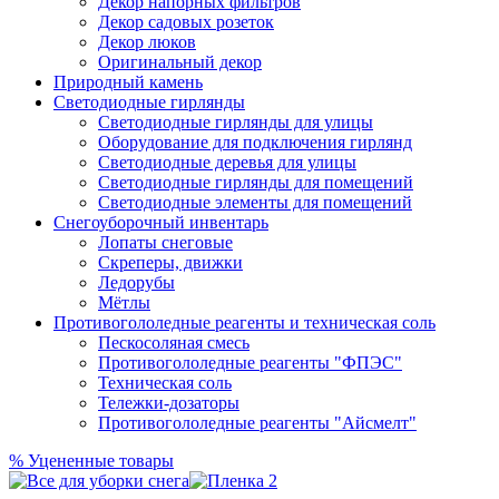
Декор напорных фильтров
Декор садовых розеток
Декор люков
Оригинальный декор
Природный камень
Светодиодные гирлянды
Светодиодные гирлянды для улицы
Оборудование для подключения гирлянд
Светодиодные деревья для улицы
Светодиодные гирлянды для помещений
Светодиодные элементы для помещений
Снегоуборочный инвентарь
Лопаты снеговые
Скреперы, движки
Ледорубы
Мётлы
Противогололедные реагенты и техническая соль
Пескосоляная смесь
Противогололедные реагенты "ФПЭС"
Техническая соль
Тележки-дозаторы
Противогололедные реагенты "Айсмелт"
%
Уцененные товары