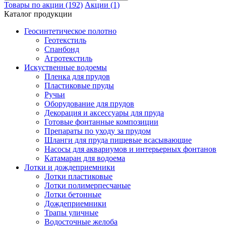
Товары по акции (192)
Акции (1)
Каталог продукции
Геосинтетическое полотно
Геотекстиль
Спанбонд
Агротекстиль
Искуственные водоемы
Пленка для прудов
Пластиковые пруды
Ручьи
Оборудование для прудов
Декорация и аксессуары для пруда
Готовые фонтанные композиции
Препараты по уходу за прудом
Шланги для пруда пищевые всасывающие
Насосы для аквариумов и интерьерных фонтанов
Катамаран для водоема
Лотки и дождеприемники
Лотки пластиковые
Лотки полимерпесчаные
Лотки бетонные
Дождеприемники
Трапы уличные
Водосточные желоба