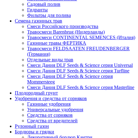
Садовый полив
Гидранты
Фильтры для полива
Семена газонных трав
Смеси Российского производства
Травосмеси Barenbrug (Нидерланды)
Травосмеси CONTINENTAL SEMENCES (Италия)
Газонные травы ФЕРТИКА
Травосмеси FELDSAATEN FREUDENBERGER
(Германия)
Отдельные виды трав
Смеси Дания DLF Seeds & Sciеnce серия Universal
Смеси Дания DLF Seeds & Sciеnce серия Turfline
Смеси Дания DLF Seeds & Sciеnce серия
Mommersteeg
Смеси Дания DLF Seeds & Sciеnce серия Masterline
Плодородный грунт
Удобрения и средства от сорняков
Газонные удобрения
Универсальные удобрения
Средства от сорняков
Средства от вредителей
Рулонный газон
Бордюры и грядки
Декоративный бордюр Кантри