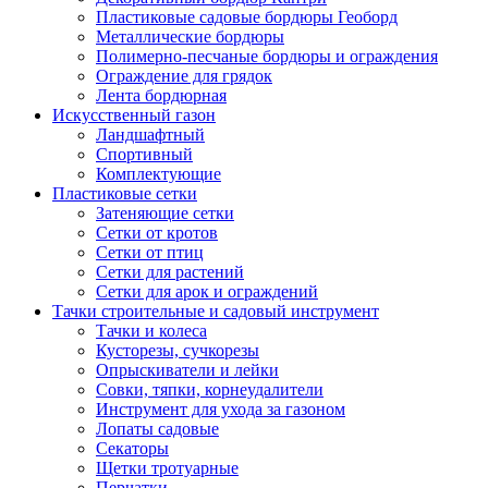
Пластиковые садовые бордюры Геоборд
Металлические бордюры
Полимерно-песчаные бордюры и ограждения
Ограждение для грядок
Лента бордюрная
Искусственный газон
Ландшафтный
Спортивный
Комплектующие
Пластиковые сетки
Затеняющие сетки
Сетки от кротов
Сетки от птиц
Сетки для растений
Сетки для арок и ограждений
Тачки строительные и садовый инструмент
Тачки и колеса
Кусторезы, сучкорезы
Опрыскиватели и лейки
Совки, тяпки, корнеудалители
Инструмент для ухода за газоном
Лопаты садовые
Секаторы
Щетки тротуарные
Перчатки