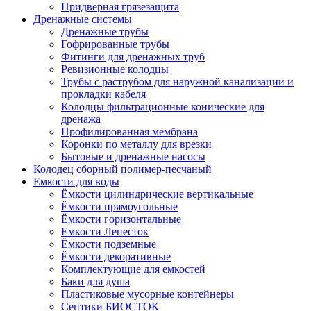
Придверная грязезащита
Дренажные системы
Дренажные трубы
Гофрированные трубы
Фитинги для дренажных труб
Ревизионные колодцы
Трубы с раструбом для наружной канализации и
прокладки кабеля
Колодцы фильтрационные конические для
дренажа
Профилированная мембрана
Коронки по металлу для врезки
Бытовые и дренажные насосы
Колодец сборный полимер-песчаный
Емкости для воды
Ёмкости цилиндрические вертикальные
Ёмкости прямоугольные
Ёмкости горизонтальные
Емкости Лепесток
Ёмкости подземные
Ёмкости декоративные
Комплектующие для емкостей
Баки для душа
Пластиковые мусорные контейнеры
Септики БИОСТОК