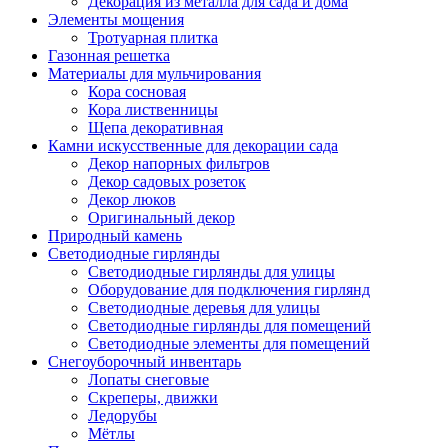
Декорация из металла для сада и дома
Элементы мощения
Тротуарная плитка
Газонная решетка
Материалы для мульчирования
Кора сосновая
Кора лиственницы
Щепа декоративная
Камни искусственные для декорации сада
Декор напорных фильтров
Декор садовых розеток
Декор люков
Оригинальный декор
Природный камень
Светодиодные гирлянды
Светодиодные гирлянды для улицы
Оборудование для подключения гирлянд
Светодиодные деревья для улицы
Светодиодные гирлянды для помещений
Светодиодные элементы для помещений
Снегоуборочный инвентарь
Лопаты снеговые
Скреперы, движки
Ледорубы
Мётлы