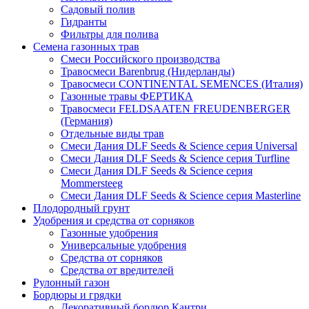
Садовый полив
Гидранты
Фильтры для полива
Семена газонных трав
Смеси Российского производства
Травосмеси Barenbrug (Нидерланды)
Травосмеси CONTINENTAL SEMENCES (Италия)
Газонные травы ФЕРТИКА
Травосмеси FELDSAATEN FREUDENBERGER
(Германия)
Отдельные виды трав
Смеси Дания DLF Seeds & Sciеnce серия Universal
Смеси Дания DLF Seeds & Sciеnce серия Turfline
Смеси Дания DLF Seeds & Sciеnce серия
Mommersteeg
Смеси Дания DLF Seeds & Sciеnce серия Masterline
Плодородный грунт
Удобрения и средства от сорняков
Газонные удобрения
Универсальные удобрения
Средства от сорняков
Средства от вредителей
Рулонный газон
Бордюры и грядки
Декоративный бордюр Кантри