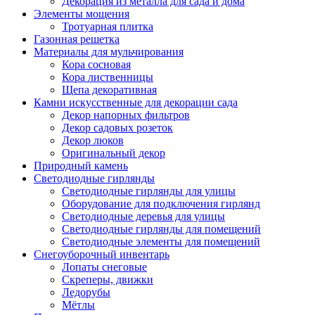
Декорация из металла для сада и дома
Элементы мощения
Тротуарная плитка
Газонная решетка
Материалы для мульчирования
Кора сосновая
Кора лиственницы
Щепа декоративная
Камни искусственные для декорации сада
Декор напорных фильтров
Декор садовых розеток
Декор люков
Оригинальный декор
Природный камень
Светодиодные гирлянды
Светодиодные гирлянды для улицы
Оборудование для подключения гирлянд
Светодиодные деревья для улицы
Светодиодные гирлянды для помещений
Светодиодные элементы для помещений
Снегоуборочный инвентарь
Лопаты снеговые
Скреперы, движки
Ледорубы
Мётлы