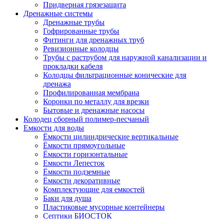
Придверная грязезащита
Дренажные системы
Дренажные трубы
Гофрированные трубы
Фитинги для дренажных труб
Ревизионные колодцы
Трубы с раструбом для наружной канализации и
прокладки кабеля
Колодцы фильтрационные конические для
дренажа
Профилированная мембрана
Коронки по металлу для врезки
Бытовые и дренажные насосы
Колодец сборный полимер-песчаный
Емкости для воды
Ёмкости цилиндрические вертикальные
Ёмкости прямоугольные
Ёмкости горизонтальные
Емкости Лепесток
Ёмкости подземные
Ёмкости декоративные
Комплектующие для емкостей
Баки для душа
Пластиковые мусорные контейнеры
Септики БИОСТОК