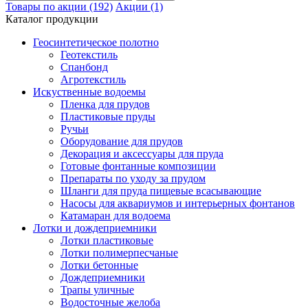
Товары по акции (192)
Акции (1)
Каталог продукции
Геосинтетическое полотно
Геотекстиль
Спанбонд
Агротекстиль
Искуственные водоемы
Пленка для прудов
Пластиковые пруды
Ручьи
Оборудование для прудов
Декорация и аксессуары для пруда
Готовые фонтанные композиции
Препараты по уходу за прудом
Шланги для пруда пищевые всасывающие
Насосы для аквариумов и интерьерных фонтанов
Катамаран для водоема
Лотки и дождеприемники
Лотки пластиковые
Лотки полимерпесчаные
Лотки бетонные
Дождеприемники
Трапы уличные
Водосточные желоба