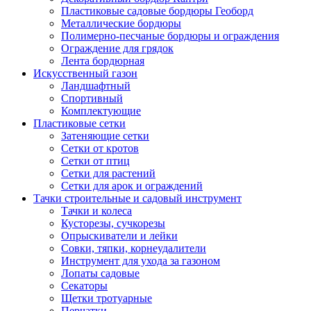
Пластиковые садовые бордюры Геоборд
Металлические бордюры
Полимерно-песчаные бордюры и ограждения
Ограждение для грядок
Лента бордюрная
Искусственный газон
Ландшафтный
Спортивный
Комплектующие
Пластиковые сетки
Затеняющие сетки
Сетки от кротов
Сетки от птиц
Сетки для растений
Сетки для арок и ограждений
Тачки строительные и садовый инструмент
Тачки и колеса
Кусторезы, сучкорезы
Опрыскиватели и лейки
Совки, тяпки, корнеудалители
Инструмент для ухода за газоном
Лопаты садовые
Секаторы
Щетки тротуарные
Перчатки