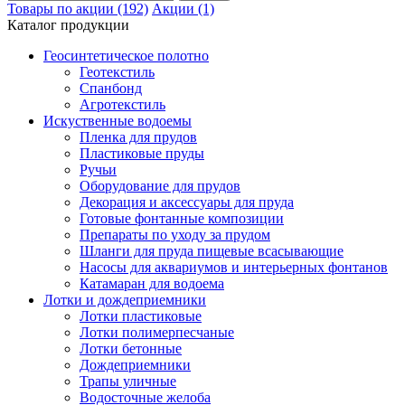
Товары по акции (192)
Акции (1)
Каталог продукции
Геосинтетическое полотно
Геотекстиль
Спанбонд
Агротекстиль
Искуственные водоемы
Пленка для прудов
Пластиковые пруды
Ручьи
Оборудование для прудов
Декорация и аксессуары для пруда
Готовые фонтанные композиции
Препараты по уходу за прудом
Шланги для пруда пищевые всасывающие
Насосы для аквариумов и интерьерных фонтанов
Катамаран для водоема
Лотки и дождеприемники
Лотки пластиковые
Лотки полимерпесчаные
Лотки бетонные
Дождеприемники
Трапы уличные
Водосточные желоба