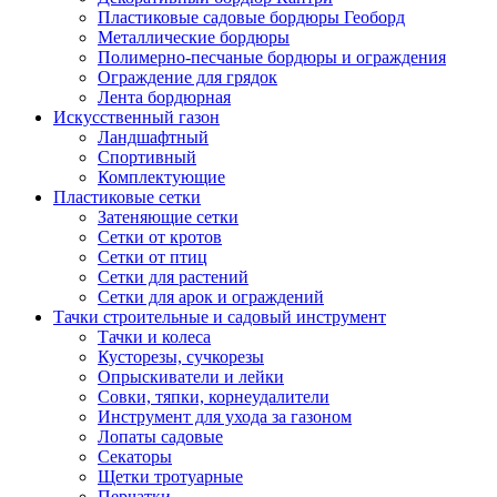
Пластиковые садовые бордюры Геоборд
Металлические бордюры
Полимерно-песчаные бордюры и ограждения
Ограждение для грядок
Лента бордюрная
Искусственный газон
Ландшафтный
Спортивный
Комплектующие
Пластиковые сетки
Затеняющие сетки
Сетки от кротов
Сетки от птиц
Сетки для растений
Сетки для арок и ограждений
Тачки строительные и садовый инструмент
Тачки и колеса
Кусторезы, сучкорезы
Опрыскиватели и лейки
Совки, тяпки, корнеудалители
Инструмент для ухода за газоном
Лопаты садовые
Секаторы
Щетки тротуарные
Перчатки