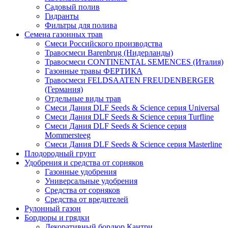
Садовый полив
Гидранты
Фильтры для полива
Семена газонных трав
Смеси Российского производства
Травосмеси Barenbrug (Нидерланды)
Травосмеси CONTINENTAL SEMENCES (Италия)
Газонные травы ФЕРТИКА
Травосмеси FELDSAATEN FREUDENBERGER
(Германия)
Отдельные виды трав
Смеси Дания DLF Seeds & Sciеnce серия Universal
Смеси Дания DLF Seeds & Sciеnce серия Turfline
Смеси Дания DLF Seeds & Sciеnce серия
Mommersteeg
Смеси Дания DLF Seeds & Sciеnce серия Masterline
Плодородный грунт
Удобрения и средства от сорняков
Газонные удобрения
Универсальные удобрения
Средства от сорняков
Средства от вредителей
Рулонный газон
Бордюры и грядки
Декоративный бордюр Кантри