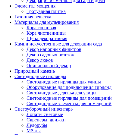
Декорация из металла для сада и дома
Элементы мощения
Тротуарная плитка
Газонная решетка
Материалы для мульчирования
Кора сосновая
Кора лиственницы
Щепа декоративная
Камни искусственные для декорации сада
Декор напорных фильтров
Декор садовых розеток
Декор люков
Оригинальный декор
Природный камень
Светодиодные гирлянды
Светодиодные гирлянды для улицы
Оборудование для подключения гирлянд
Светодиодные деревья для улицы
Светодиодные гирлянды для помещений
Светодиодные элементы для помещений
Снегоуборочный инвентарь
Лопаты снеговые
Скреперы, движки
Ледорубы
Мётлы