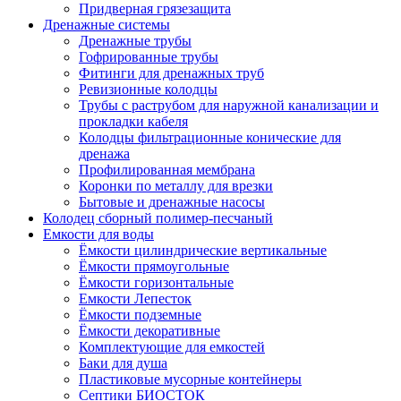
Придверная грязезащита
Дренажные системы
Дренажные трубы
Гофрированные трубы
Фитинги для дренажных труб
Ревизионные колодцы
Трубы с раструбом для наружной канализации и
прокладки кабеля
Колодцы фильтрационные конические для
дренажа
Профилированная мембрана
Коронки по металлу для врезки
Бытовые и дренажные насосы
Колодец сборный полимер-песчаный
Емкости для воды
Ёмкости цилиндрические вертикальные
Ёмкости прямоугольные
Ёмкости горизонтальные
Емкости Лепесток
Ёмкости подземные
Ёмкости декоративные
Комплектующие для емкостей
Баки для душа
Пластиковые мусорные контейнеры
Септики БИОСТОК