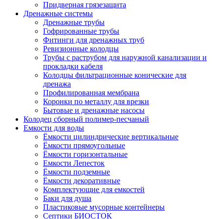
Придверная грязезащита
Дренажные системы
Дренажные трубы
Гофрированные трубы
Фитинги для дренажных труб
Ревизионные колодцы
Трубы с раструбом для наружной канализации и
прокладки кабеля
Колодцы фильтрационные конические для
дренажа
Профилированная мембрана
Коронки по металлу для врезки
Бытовые и дренажные насосы
Колодец сборный полимер-песчаный
Емкости для воды
Ёмкости цилиндрические вертикальные
Ёмкости прямоугольные
Ёмкости горизонтальные
Емкости Лепесток
Ёмкости подземные
Ёмкости декоративные
Комплектующие для емкостей
Баки для душа
Пластиковые мусорные контейнеры
Септики БИОСТОК