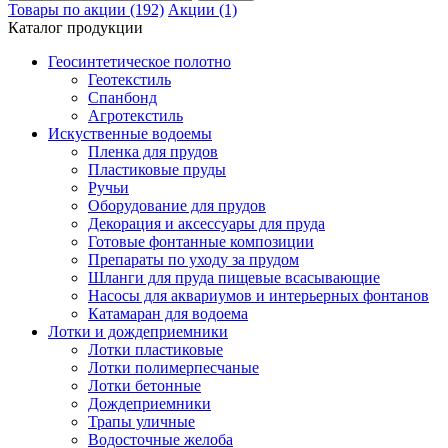
Товары по акции (192)
Акции (1)
Каталог продукции
Геосинтетическое полотно
Геотекстиль
Спанбонд
Агротекстиль
Искуственные водоемы
Пленка для прудов
Пластиковые пруды
Ручьи
Оборудование для прудов
Декорация и аксессуары для пруда
Готовые фонтанные композиции
Препараты по уходу за прудом
Шланги для пруда пищевые всасывающие
Насосы для аквариумов и интерьерных фонтанов
Катамаран для водоема
Лотки и дождеприемники
Лотки пластиковые
Лотки полимерпесчаные
Лотки бетонные
Дождеприемники
Трапы уличные
Водосточные желоба