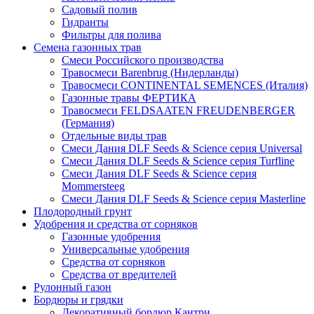
Садовый полив
Гидранты
Фильтры для полива
Семена газонных трав
Смеси Российского производства
Травосмеси Barenbrug (Нидерланды)
Травосмеси CONTINENTAL SEMENCES (Италия)
Газонные травы ФЕРТИКА
Травосмеси FELDSAATEN FREUDENBERGER
(Германия)
Отдельные виды трав
Смеси Дания DLF Seeds & Sciеnce серия Universal
Смеси Дания DLF Seeds & Sciеnce серия Turfline
Смеси Дания DLF Seeds & Sciеnce серия
Mommersteeg
Смеси Дания DLF Seeds & Sciеnce серия Masterline
Плодородный грунт
Удобрения и средства от сорняков
Газонные удобрения
Универсальные удобрения
Средства от сорняков
Средства от вредителей
Рулонный газон
Бордюры и грядки
Декоративный бордюр Кантри