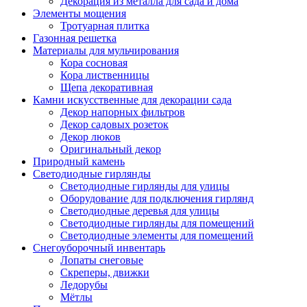
Декорация из металла для сада и дома
Элементы мощения
Тротуарная плитка
Газонная решетка
Материалы для мульчирования
Кора сосновая
Кора лиственницы
Щепа декоративная
Камни искусственные для декорации сада
Декор напорных фильтров
Декор садовых розеток
Декор люков
Оригинальный декор
Природный камень
Светодиодные гирлянды
Светодиодные гирлянды для улицы
Оборудование для подключения гирлянд
Светодиодные деревья для улицы
Светодиодные гирлянды для помещений
Светодиодные элементы для помещений
Снегоуборочный инвентарь
Лопаты снеговые
Скреперы, движки
Ледорубы
Мётлы