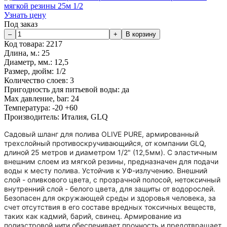
Узнать цену
Под заказ
Код товара:
2217
Длина, м.:
25
Диаметр, мм.:
12,5
Размер, дюйм:
1/2
Количество слоев:
3
Пригодность для питьевой воды:
да
Max давление, bar:
24
Температура:
-20 +60
Производитель:
Италия, GLQ
Садовый шланг для полива OLIVE PURE, армированный
трехслойный противоскручивающийся, от компании GLQ,
длиной 25 метров и диаметром 1/2" (12,5мм). С эластичным
внешним слоем из мягкой резины, предназначен для подачи
воды к месту полива. Устойчив к УФ-излучению. Внешний
слой - оливкового цвета, с прозрачной полосой, нетоксичный
внутренний слой - белого цвета, для защиты от водорослей.
Безопасен для окружающей среды и здоровья человека, за
счет отсутствия в его составе вредных токсичных веществ,
таких как кадмий, барий, свинец. Армирование из
полиэстровой нити обеспечивает прочность и предотвращает