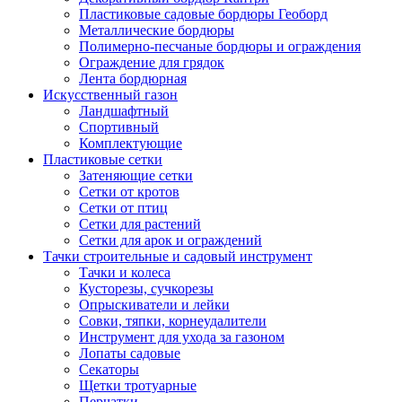
Пластиковые садовые бордюры Геоборд
Металлические бордюры
Полимерно-песчаные бордюры и ограждения
Ограждение для грядок
Лента бордюрная
Искусственный газон
Ландшафтный
Спортивный
Комплектующие
Пластиковые сетки
Затеняющие сетки
Сетки от кротов
Сетки от птиц
Сетки для растений
Сетки для арок и ограждений
Тачки строительные и садовый инструмент
Тачки и колеса
Кусторезы, сучкорезы
Опрыскиватели и лейки
Совки, тяпки, корнеудалители
Инструмент для ухода за газоном
Лопаты садовые
Секаторы
Щетки тротуарные
Перчатки