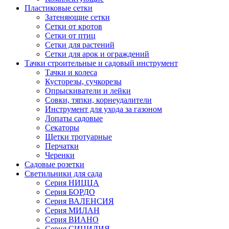
Пластиковые сетки
Затеняющие сетки
Сетки от кротов
Сетки от птиц
Сетки для растений
Сетки для арок и ограждений
Тачки строительные и садовый инструмент
Тачки и колеса
Кусторезы, сучкорезы
Опрыскиватели и лейки
Совки, тяпки, корнеудалители
Инструмент для ухода за газоном
Лопаты садовые
Секаторы
Щетки тротуарные
Перчатки
Черенки
Садовые розетки
Светильники для сада
Серия НИЦЦА
Серия БОРДО
Серия ВАЛЕНСИЯ
Серия МИЛАН
Серия ВИАНО
Серия СИЦИЛИЯ