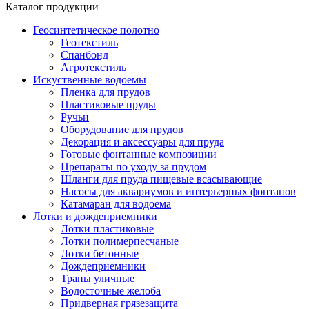
Каталог продукции
Геосинтетическое полотно
Геотекстиль
Спанбонд
Агротекстиль
Искуственные водоемы
Пленка для прудов
Пластиковые пруды
Ручьи
Оборудование для прудов
Декорация и аксессуары для пруда
Готовые фонтанные композиции
Препараты по уходу за прудом
Шланги для пруда пищевые всасывающие
Насосы для аквариумов и интерьерных фонтанов
Катамаран для водоема
Лотки и дождеприемники
Лотки пластиковые
Лотки полимерпесчаные
Лотки бетонные
Дождеприемники
Трапы уличные
Водосточные желоба
Придверная грязезащита