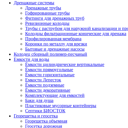
Дренажные системы
Дренажные трубы
Гофрированные трубы
Фитинги для дренажных труб
Ревизионные колодцы
Трубы с раструбом для наружной канализации и пр
Колодцы фильтрационные конические для дренажа
Профилированная мембрана
Коронки по металлу для врезки
Бытовые и дренажные насосы
Колодец сборный полимер-песчаный
Емкости для воды
Ёмкости цилиндрические вертикальные
Ёмкости прямоугольные
Ёмкости горизонтальные
Емкости Лепесток
Ёмкости подземные
Ёмкости декоративные
Комплектующие для емкостей
Баки для душа
Пластиковые мусорные контейнеры
Септики БИОСТОК
Георешетка и геосетка
Георешетка объемная
Геосетка дорожная