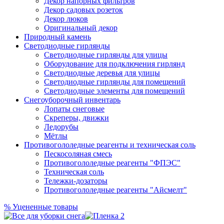
Декор напорных фильтров
Декор садовых розеток
Декор люков
Оригинальный декор
Природный камень
Светодиодные гирлянды
Светодиодные гирлянды для улицы
Оборудование для подключения гирлянд
Светодиодные деревья для улицы
Светодиодные гирлянды для помещений
Светодиодные элементы для помещений
Снегоуборочный инвентарь
Лопаты снеговые
Скреперы, движки
Ледорубы
Мётлы
Противогололедные реагенты и техническая соль
Пескосоляная смесь
Противогололедные реагенты "ФПЭС"
Техническая соль
Тележки-дозаторы
Противогололедные реагенты "Айсмелт"
%
Уцененные товары