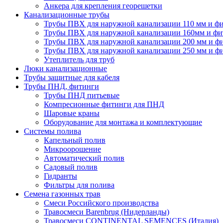
Анкера для крепления георешетки
Канализационные трубы
Трубы ПВХ для наружной канализации 110 мм и ф
Трубы ПВХ для наружной канализации 160мм и фи
Трубы ПВХ для наружной канализации 200 мм и ф
Трубы ПВХ для наружной канализации 250 мм и ф
Утеплитель для труб
Люки канализационные
Трубы защитные для кабеля
Трубы ПНД, фитинги
Трубы ПНД питьевые
Компресионные фитинги для ПНД
Шаровые краны
Оборудование для монтажа и комплектующие
Системы полива
Капельный полив
Микроорошение
Автоматический полив
Садовый полив
Гидранты
Фильтры для полива
Семена газонных трав
Смеси Российского производства
Травосмеси Barenbrug (Нидерланды)
Травосмеси CONTINENTAL SEMENCES (Италия)