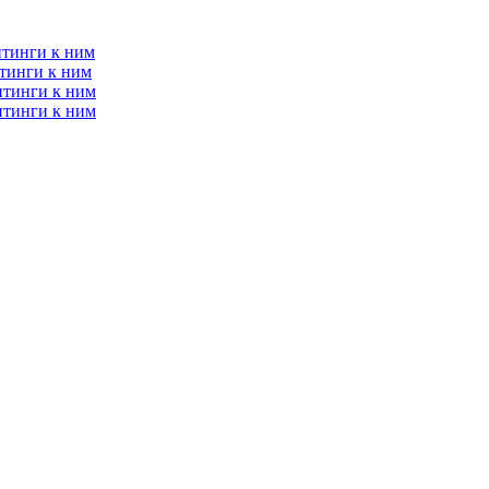
итинги к ним
тинги к ним
итинги к ним
итинги к ним