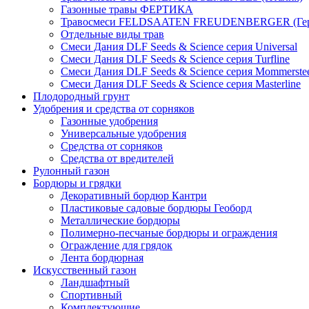
Газонные травы ФЕРТИКА
Травосмеси FELDSAATEN FREUDENBERGER (Гер
Отдельные виды трав
Смеси Дания DLF Seeds & Sciеnce серия Universal
Смеси Дания DLF Seeds & Sciеnce серия Turfline
Смеси Дания DLF Seeds & Sciеnce серия Mommerste
Смеси Дания DLF Seeds & Sciеnce серия Masterline
Плодородный грунт
Удобрения и средства от сорняков
Газонные удобрения
Универсальные удобрения
Средства от сорняков
Средства от вредителей
Рулонный газон
Бордюры и грядки
Декоративный бордюр Кантри
Пластиковые садовые бордюры Геоборд
Металлические бордюры
Полимерно-песчаные бордюры и ограждения
Ограждение для грядок
Лента бордюрная
Искусственный газон
Ландшафтный
Спортивный
Комплектующие